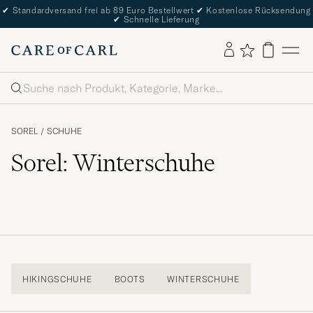
✔
Standardversand frei ab 89 Euro Bestellwert
✔
Kostenlose Rücksendung
✔
Schnelle Lieferung
Suche
SOREL
/
SCHUHE
Sorel: Winterschuhe
HIKINGSCHUHE
BOOTS
WINTERSCHUHE