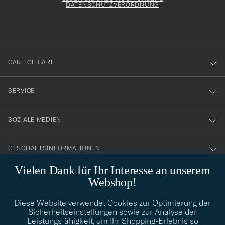
att
DATENSCHUTZVERORDNUNG
du
anmälde
dig
till
CARE OF CARL
vårt
nyhetsbrev!
SERVICE
SOZIALE MEDIEN
GESCHÄFTSINFORMATIONEN
Vielen Dank für Ihr Interesse an unserem
Webshop!
STILBERATUNG
Diese Website verwendet Cookies zur Optimierung der
Benötigen Sie Hilfe bei der Suche nach Ihrem persönlichen Stil?
Sicherheitseinstellungen sowie zur Analyse der
Wenden Sie sich an uns, wir helfen Ihnen gerne weiter!
Leistungsfähigkeit, um Ihr Shopping-Erlebnis so