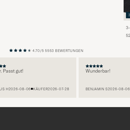
3-
5
4.70/5
5553 BEWERTUNGEN
VORHERIGE
NÄCHST
Passt gut!
Wunderbar!
 H
2026-08-06
KÄUFER
2026-07-28
BENJAMIN S
2026-08-06