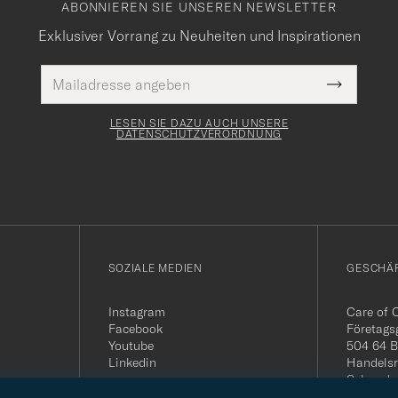
ABONNIEREN SIE UNSEREN NEWSLETTER
Exklusiver Vorrang zu Neuheiten und Inspirationen
E-
Pflichtfeld
Mail
Submit
Adresse
Newslette
Form
LESEN SIE DAZU AUCH UNSERE
DATENSCHUTZVERORDNUNG
SOZIALE MEDIEN
GESCHÄ
Instagram
Care of 
Facebook
Företags
Youtube
504 64 B
Linkedin
Handelsr
Schwede
MwSt-Nu