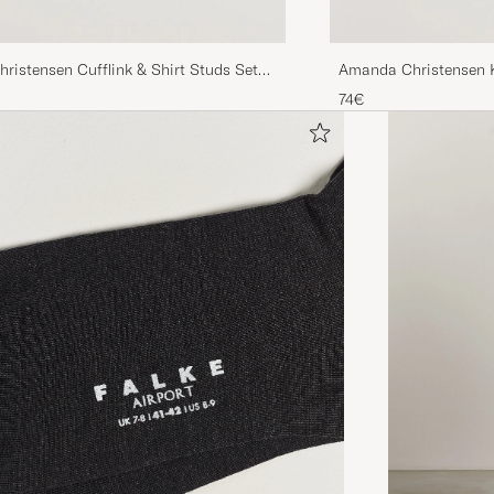
Amanda Christensen K
istensen Cufflink & Shirt Studs Set
Set Gold
74€