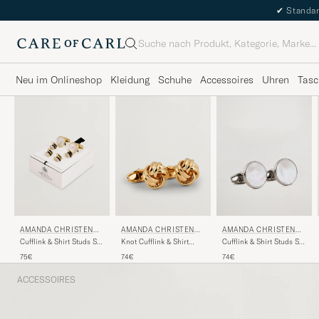
✔
Standar
Suche
Neu im Onlineshop
Kleidung
Schuhe
Accessoires
Uhren
Tasc
AMANDA CHRISTENSE
AMANDA CHRISTENSE
AMANDA CHRISTENSE
N
N
N
Knot Cufflink & Shirt
Cufflink & Shirt Studs Set
Cufflink & Shirt Studs Set
Studs Set Gold
White/Silver
Gold
74€
74€
75€
ACCESSOIRES