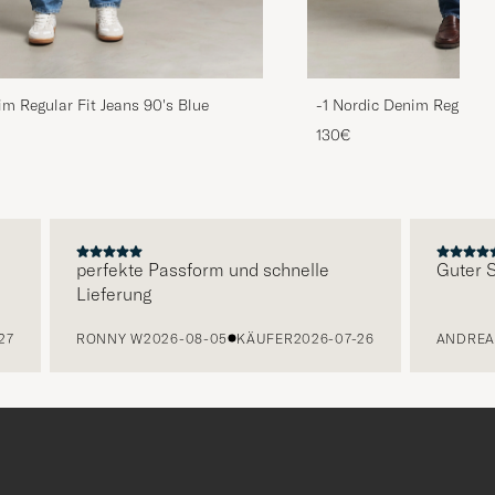
im Regular Fit Jeans 90's Blue
-1 Nordic Denim Regular 
130€
perfekte Passform und schnelle
Guter Ser
Lieferung
RONNY W
2026-08-05
KÄUFER
2026-07-26
ANDREA K