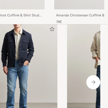
not Cufflink & Shirt Studs
Amanda Christensen Cufflink & Sh
White/Silver
74€