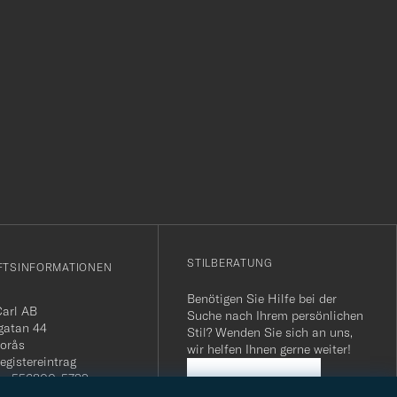
r
STILBERATUNG
FTSINFORMATIONEN
Benötigen Sie Hilfe bei der
Carl AB
Suche nach Ihrem persönlichen
gatan 44
Stil? Wenden Sie sich an uns,
orås
wir helfen Ihnen gerne weiter!
egistereintrag
n: 556800-5739
STILBERATUNG
mmer Schweiz: CHE-