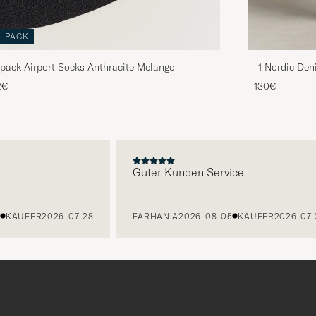
3-PACK
pack Airport Socks Anthracite Melange
-1 Nordic Den
2€
130€
E
Guter Kunden Service
KÄUFER
2026-07-28
FARHAN A
2026-08-05
KÄUFER
2026-07-27