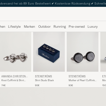
dversand frei ab 89 Euro Bestellwert
✔
Kostenlose Rücksendung
✔
Schnelle
hen
Lifestyle
Marken
Outdoor
Running
Pre-owned
Luxury
AMANDA CHRISTENSE
STENSTRÖMS
STENSTRÖMS
ET
N
Knot Cufflink & Shirt
Shirt Studs Black
Mother of Pearl Cufflink
Mot
Studs Set Silver
Grey
Whi
74€
90€
90€
15