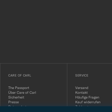
Tack
för
att
du
anmälde
dig
till
vårt
CARE OF CARL
SERVICE
nyhetsbrev!
The Passport
Versand
Über Care of Carl
Kontakt
Sicherheit
Häufige Fragen
Presse
Kauf widerrufen
Datenschutz
Zahlung
Impressum
Kundenbewertungen