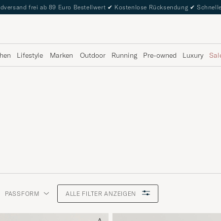
dversand frei ab 89 Euro Bestellwert
✔
Kostenlose Rücksendung
✔
Schnelle
hen
Lifestyle
Marken
Outdoor
Running
Pre-owned
Luxury
Sal
PASSFORM
ALLE FILTER ANZEIGEN