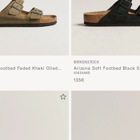
BIRKENSTOCK
Footbed Faded Khaki Oiled
Arizona Soft Footbed Black 
41
43
44
46
135€