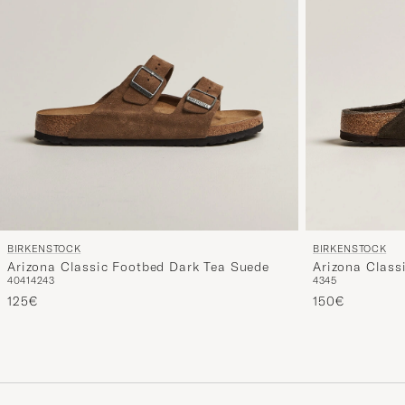
BIRKENSTOCK
BIRKENSTOCK
Arizona Class
Arizona Classic Footbed Dark Tea Suede
43
45
40
41
42
43
Suede
150€
125€