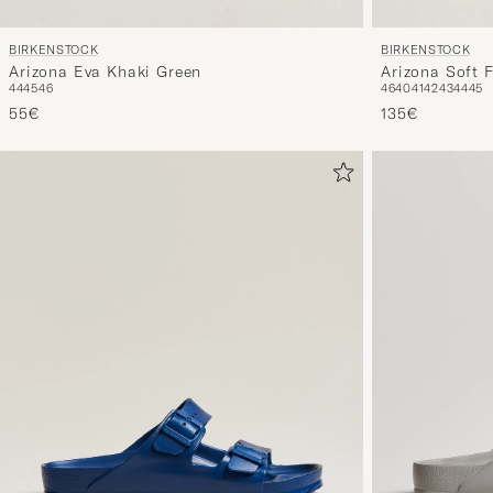
BIRKENSTOCK
BIRKENSTOCK
Arizona Eva Khaki Green
Arizona Soft 
44
45
46
46
40
41
42
43
44
45
55€
135€