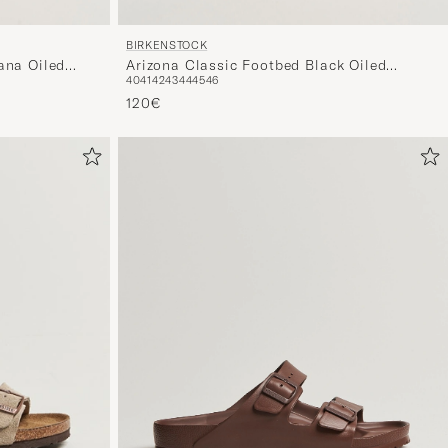
BIRKENSTOCK
ana Oiled
Arizona Classic Footbed Black Oiled
40
41
42
43
44
45
46
Leather
120€