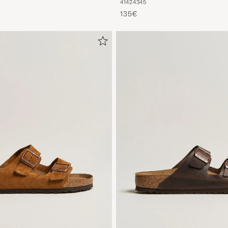
41
42
43
45
135€