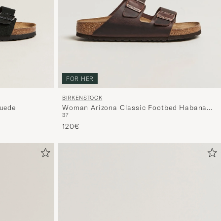
FOR HER
BIRKENSTOCK
Suede
Woman Arizona Classic Footbed Habana
37
Oiled Leather
120€