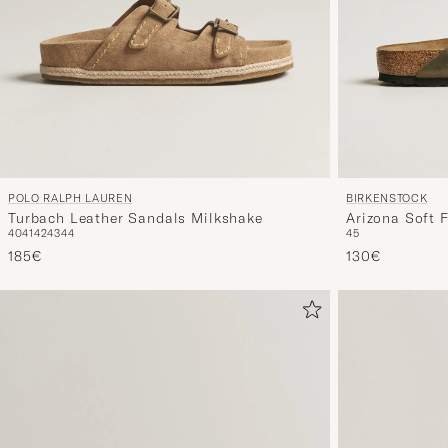
POLO RALPH LAUREN
BIRKENSTOCK
Turbach Leather Sandals Milkshake
Arizona Soft 
40
41
42
43
44
45
Leather
185€
130€