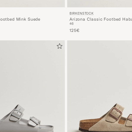
BIRKENSTOCK
Footbed Mink Suede
Arizona Classic Footbed Hab
46
Leather
125€