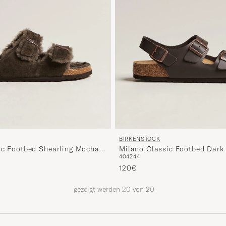
BIRKENSTOCK
ic Footbed Shearling Mocha
Milano Classic Footbed Dark
40
42
44
Leather
120€
gezeigt werden
20
von
20