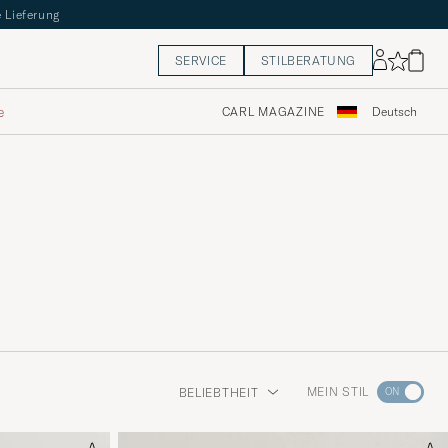
 Lieferung
SERVICE
STILBERATUNG
e
CARL MAGAZINE
Deutsch
Wechseln
MEIN STIL
BELIEBTHEIT
Sie
zur