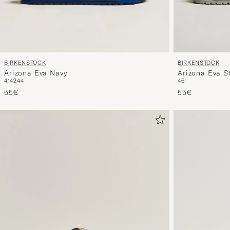
BIRKENSTOCK
BIRKENSTOCK
Arizona Eva Navy
Arizona Eva S
41
42
44
46
55€
55€