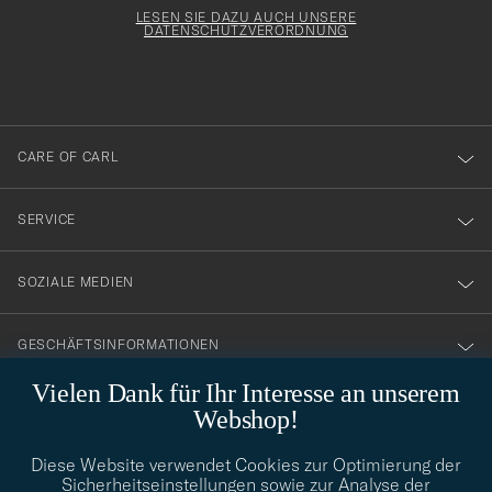
för
Form
LESEN SIE DAZU AUCH UNSERE
att
DATENSCHUTZVERORDNUNG
du
anmälde
dig
till
CARE OF CARL
vårt
nyhetsbrev!
SERVICE
SOZIALE MEDIEN
GESCHÄFTSINFORMATIONEN
Vielen Dank für Ihr Interesse an unserem
Webshop!
STILBERATUNG
Diese Website verwendet Cookies zur Optimierung der
Benötigen Sie Hilfe bei der Suche nach Ihrem persönlichen Stil?
Sicherheitseinstellungen sowie zur Analyse der