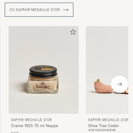
benötigen, von Schuhcremes über Wachse, Tücher,
Bürsten bis hin zu Reinigungsmitteln für verschiedene
ZU SAPHIR MEDAILLE D'OR
Leder- und Textilsorten.
SAPHIR MEDAILLE D'OR
SAPHIR MEDAILLE D'OR
Creme 1925 75 ml Nappa
Shoe Tree Cedar
40
41
42
43
44
45
46