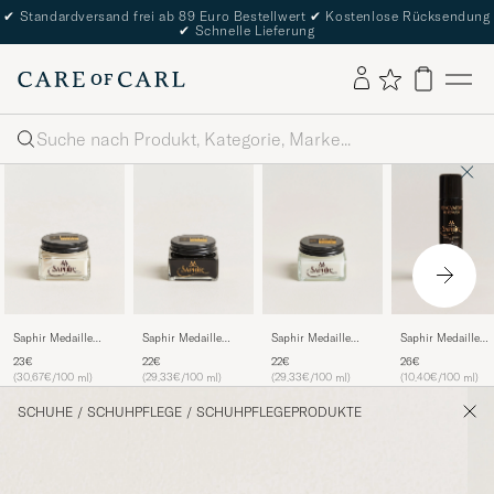
✔
Standardversand frei ab 89 Euro Bestellwert
✔
Kostenlose Rücksendung
✔
Schnelle Lieferung
Suche
Saphir Medaille
Saphir Medaille
Saphir Medaille
Saphir Medaille
d'Or Creme
d'Or Creme
d'Or Creme
d'Or Renovateur
23€
22€
22€
26€
Renovateur 75 ml
Pommadier 1925 75
Pommadier 1925 75
Suede 250 ml Spr
(30.67€/100 ml)
(29.33€/100 ml)
(29.33€/100 ml)
(10.40€/100 ml)
Neutral
ml Black
ml Neutral
Dark Brown
SCHUHE
/
SCHUHPFLEGE
/
SCHUHPFLEGEPRODUKTE