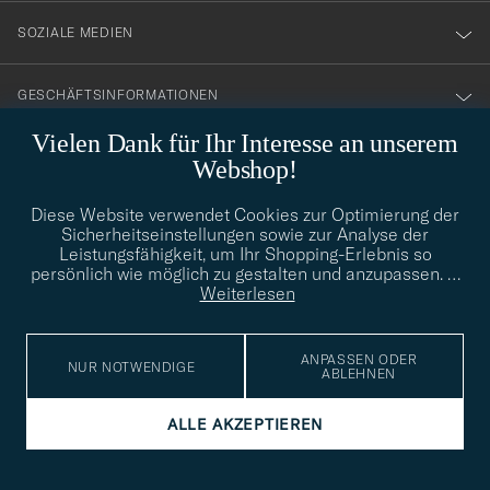
SOZIALE MEDIEN
GESCHÄFTSINFORMATIONEN
Vielen Dank für Ihr Interesse an unserem
Webshop!
STILBERATUNG
Diese Website verwendet Cookies zur Optimierung der
Benötigen Sie Hilfe bei der Suche nach Ihrem persönlichen Stil?
Sicherheitseinstellungen sowie zur Analyse der
Wenden Sie sich an uns, wir helfen Ihnen gerne weiter!
Leistungsfähigkeit, um Ihr Shopping-Erlebnis so
persönlich wie möglich zu gestalten und anzupassen.
…
info@careofcarl.de
STILBERATUNG
Weiterlesen
ANPASSEN ODER
NUR NOTWENDIGE
ABLEHNEN
© Care of Carl 2026
ALLE AKZEPTIEREN