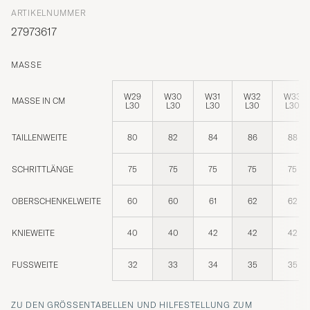
ARTIKELNUMMER
27973617
MASSE
W29
W30
W31
W32
W33
MASSE IN CM
L30
L30
L30
L30
L30
TAILLENWEITE
80
82
84
86
88
SCHRITTLÄNGE
75
75
75
75
75
OBERSCHENKELWEITE
60
60
61
62
62
KNIEWEITE
40
40
42
42
42
FUSSWEITE
32
33
34
35
35
ZU DEN GRÖSSENTABELLEN UND HILFESTELLUNG ZUM R