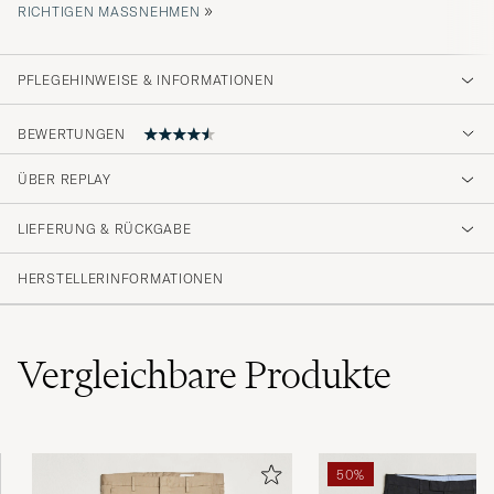
»
ICHTIGEN MASSNEHMEN
PFLEGEHINWEISE & INFORMATIONEN
BEWERTUNGEN
4.6
ÜBER REPLAY
LIEFERUNG & RÜCKGABE
(18 Bewertung)
(15)
HERSTELLERINFORMATIONEN
(2)
(0)
(1)
(1)
Vergleichbare
Produkte
Denne model bestilt sammen med blå model
50%
- stor forskel i størrelserne, selvom leveret i