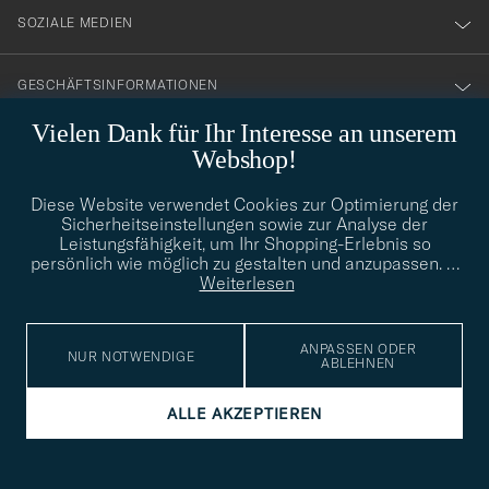
SOZIALE MEDIEN
GESCHÄFTSINFORMATIONEN
Vielen Dank für Ihr Interesse an unserem
Webshop!
STILBERATUNG
Diese Website verwendet Cookies zur Optimierung der
Benötigen Sie Hilfe bei der Suche nach Ihrem persönlichen Stil?
Sicherheitseinstellungen sowie zur Analyse der
Wenden Sie sich an uns, wir helfen Ihnen gerne weiter!
Leistungsfähigkeit, um Ihr Shopping-Erlebnis so
persönlich wie möglich zu gestalten und anzupassen.
…
info@careofcarl.de
STILBERATUNG
Weiterlesen
ANPASSEN ODER
NUR NOTWENDIGE
ABLEHNEN
© Care of Carl 2026
ALLE AKZEPTIEREN