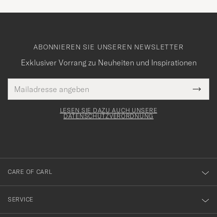
ABONNIEREN SIE UNSEREN NEWSLETTER
Exklusiver Vorrang zu Neuheiten und Inspirationen
E-
Tack
lichtfeld
Mail
Submi
Adresse
för
Newsl
Form
LESEN SIE DAZU AUCH UNSERE
att
DATENSCHUTZVERORDNUNG
du
anmälde
dig
till
CARE OF CARL
vårt
nyhetsbrev!
SERVICE