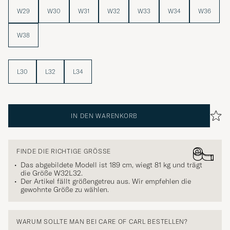
W29
W30
W31
W32
W33
W34
W36
W38
L30
L32
L34
IN DEN WARENKORB
FINDE DIE RICHTIGE GRÖSSE
Das abgebildete Modell ist 189 cm, wiegt 81 kg und trägt
die Größe
W32L32
.
Der Artikel fällt größengetreu aus. Wir empfehlen die
gewohnte Größe zu wählen.
WARUM SOLLTE MAN BEI CARE OF CARL BESTELLEN?