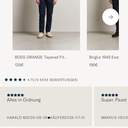
BOSS ORANGE Tapered Fit
Briglia 1949 Easy Fit
Cotton Chinos Dark Blue
Cotton Stretch Trous
125€
195€
4.70/5
5554 BEWERTUNGEN
Alles in Ordnung
Super. Passt 
VORHERIGE
HARALD M
2026-08-09
KÄUFER
2026-07-31
MARKUS H
202