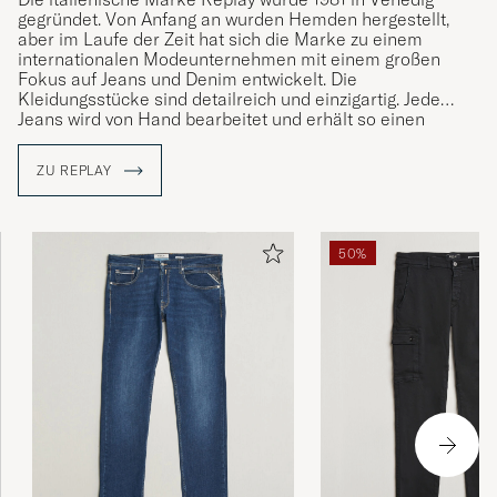
VICTOR CHRISTIAN L
gegründet. Von Anfang an wurden Hemden hergestellt,
GEKAUFT AM AUF CAREOFCARL.DK
aber im Laufe der Zeit hat sich die Marke zu einem
internationalen Modeunternehmen mit einem großen
Fokus auf Jeans und Denim entwickelt. Die
Kleidungsstücke sind detailreich und einzigartig. Jede
Topp!
Jeans wird von Hand bearbeitet und erhält so einen
möglichst individuelles und beeindruckendes Aussehen.
MIKKEL MELING H
GEKAUFT AM AUF CAREOFCARL.NO
ZU REPLAY
Mycket nöjd!
50%
DRAGAN J
GEKAUFT AM AUF CAREOFCARL.SE
Hei, jeg tror jeg bestilte størrelsen 34/34 men
mottok bukser i 34/32?
MAGNE S
GEKAUFT AM AUF CAREOFCARL.NO