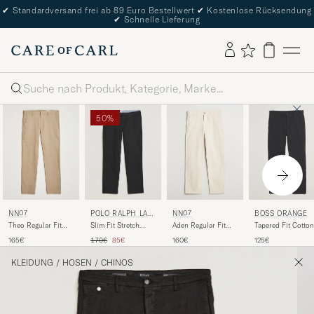
✔
Standardversand frei ab 89 Euro Bestellwert
✔
Kostenlose Rücksendung
✔
Schnelle Lieferung
Suche
50%
NN07
POLO RALPH LAU
NN07
BOSS ORANGE
REN
Theo Regular Fit
Slim Fit Stretch
Aden Regular Fit
Tapered Fit Cotton
Stretch Chinos
Chinos Black
Chinos Ivory
Chinos Black
Regulärer Preis
Reduzierter Preis
165€
170€
85€
160€
125€
Khaki
KLEIDUNG
/
HOSEN
/
CHINOS