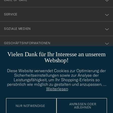
vårt
nyhetsbrev!
SERVICE
SOZIALE MEDIEN
GESCHÄFTSINFORMATIONEN
Vielen Dank für Ihr Interesse an unserem
Webshop!
STILBERATUNG
Diese Website verwendet Cookies zur Optimierung der
Benötigen Sie Hilfe bei der Suche nach Ihrem persönlichen Stil?
Sicherheitseinstellungen sowie zur Analyse der
Wenden Sie sich an uns, wir helfen Ihnen gerne weiter!
Leistungsfähigkeit, um Ihr Shopping-Erlebnis so
persönlich wie möglich zu gestalten und anzupassen.
…
info@careofcarl.de
STILBERATUNG
Weiterlesen
ANPASSEN ODER
NUR NOTWENDIGE
ABLEHNEN
© Care of Carl 2026