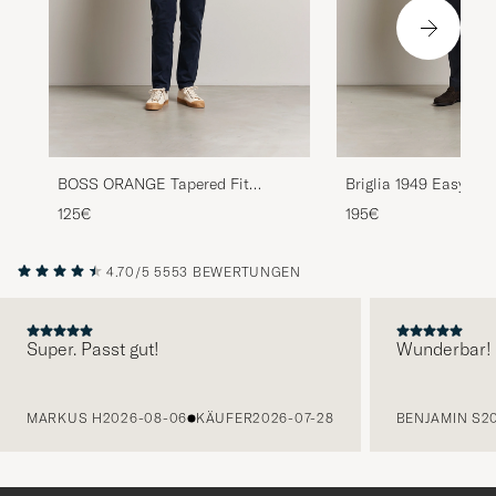
BOSS ORANGE Tapered Fit
Briglia 1949 Easy Fit
Cotton Chinos Dark Blue
Cotton Stretch Trous
125€
195€
4.70/5
5553 BEWERTUNGEN
Super. Passt gut!
Wunderbar!
VORHERIGE
MARKUS H
2026-08-06
KÄUFER
2026-07-28
BENJAMIN S
2