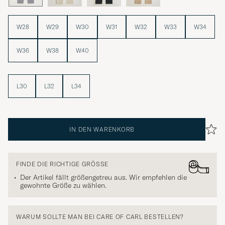
W28
W29
W30
W31
W32
W33
W34
W36
W38
W40
L30
L32
L34
IN DEN WARENKORB
FINDE DIE RICHTIGE GRÖSSE
Der Artikel fällt größengetreu aus. Wir empfehlen die
gewohnte Größe zu wählen.
WARUM SOLLTE MAN BEI CARE OF CARL BESTELLEN?