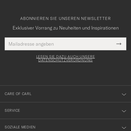
ABONNIEREN SIE UNSEREN NEWSLETTER
Exklusiver Vorrang zu Neuheiten und Inspirationen
E-
Tack
lichtfeld
Mail
Submi
Adresse
för
Newsl
Form
LESEN SIE DAZU AUCH UNSERE
att
DATENSCHUTZVERORDNUNG
du
anmälde
dig
till
CARE OF CARL
vårt
nyhetsbrev!
SERVICE
SOZIALE MEDIEN