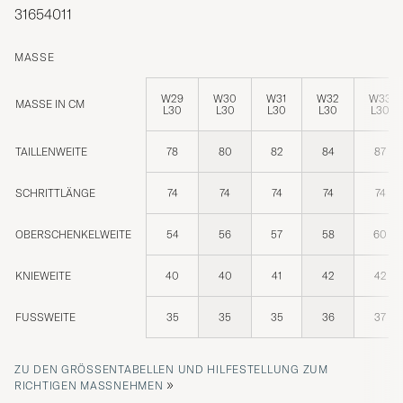
31654011
MASSE
W29
W30
W31
W32
W33
MASSE IN CM
L30
L30
L30
L30
L30
TAILLENWEITE
78
80
82
84
87
SCHRITTLÄNGE
74
74
74
74
74
OBERSCHENKELWEITE
54
56
57
58
60
KNIEWEITE
40
40
41
42
42
FUSSWEITE
35
35
35
36
37
ZU DEN GRÖSSENTABELLEN UND HILFESTELLUNG ZUM R
»
ICHTIGEN MASSNEHMEN