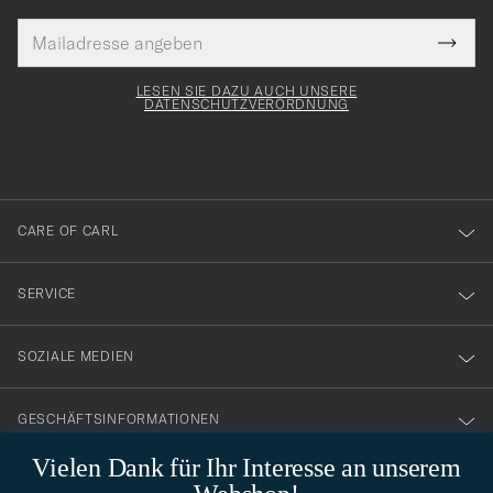
E-
Tack
lichtfeld
Mail
Submi
Adresse
för
Newsl
Form
LESEN SIE DAZU AUCH UNSERE
att
DATENSCHUTZVERORDNUNG
du
anmälde
dig
till
CARE OF CARL
vårt
nyhetsbrev!
SERVICE
SOZIALE MEDIEN
GESCHÄFTSINFORMATIONEN
Vielen Dank für Ihr Interesse an unserem