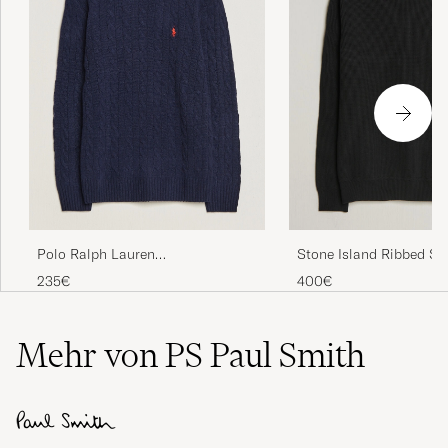
Polo Ralph Lauren
Stone Island Ribbed So
Wool/Cashmere Cable Crew Neck
Cotton Crew Neck Blac
235€
400€
Hunter Navy
Mehr von PS Paul Smith