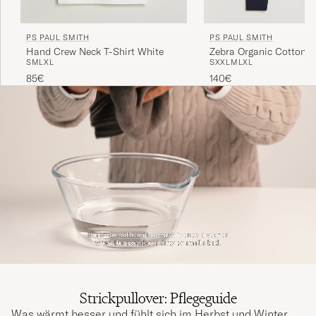
PS PAUL SMITH
PS PAUL SMITH
Zebra Organic Cotton 
Hand Crew Neck T-Shirt White
S
XXL
M
L
XL
S
M
L
XL
Navy
140€
85€
Strickpullover: Pflegeguide
Was wärmt besser und fühlt sich im Herbst und Winter