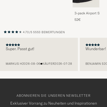
3-pack Airport Socks
Melange
52€
4.70/5
5553 BEWERTUNGEN
Super. Passt gut!
Wunderbar!
VORHERIGE
MARKUS H
2026-08-06
KÄUFER
2026-07-28
BENJAMIN S
2
ABONNIEREN SIE UNSEREN NEWSLETTER
Exklusiver Vorrang zu Neuheiten und Inspirationen