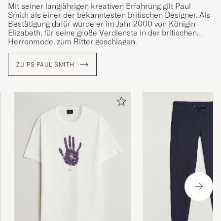
Mit seiner langjährigen kreativen Erfahrung gilt Paul
Smith als einer der bekanntesten britischen Designer. Als
Bestätigung dafür wurde er im Jahr 2000 von Königin
Elizabeth, für seine große Verdienste in der britischen
Herrenmode, zum Ritter geschlagen.
Alles begann mit Paul, der ein großer Fahrradenthusiast
ZU PS PAUL SMITH
ist, der in einen schweren Fahrradunfall verwickelt wurde
und längere Zeit im Krankenhaus verbringen musste. Dort
traf er mehrere neue Freunde, was den Beginn seines
kreativen Schaffens markieren würden. Inspiriert von
Künstlern und Musikern wie Warhol und The Rolling
Stones entschloss er sich, Designer zu werden. 1970
eröffnete er sein erstes Geschäft und 1976 wurde die
erste selbst gestaltete Kollektion vorgestellt.