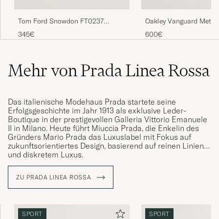
Tom Ford Snowdon FT0237
Oakley Vanguard Meta 
Sunglasses Black
Sunglasses Black
345€
600€
Mehr von Prada Linea Rossa
Das italienische Modehaus Prada startete seine
Erfolgsgeschichte im Jahr 1913 als exklusive Leder-
Boutique in der prestigevollen Galleria Vittorio Emanuele
II in Milano. Heute führt Miuccia Prada, die Enkelin des
Gründers Mario Prada das Luxuslabel mit Fokus auf
zukunftsorientiertes Design, basierend auf reinen Linien
und diskretem Luxus.
Im Jahr 1919 wurde Prada zum offiziellen Lieferanten des
ZU PRADA LINEA ROSSA
italienischen Hofes ernannt. Durch diesen ehrenvollen
Auftrag, konnte Prada Wappenelemente des „House of
Savoy“ sowie das Knopf-Design in sein Markenlogo
integrieren, wodurch das Modehaus weitgehend die
SPORT
SPORT
Richtlinie für italienischen Luxus vorgeben konnte.