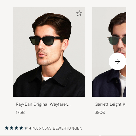
Ray-Ban Original Wayfarer
Garrett Leight Kinney
Sunglasses Black/Crystal Green
Sunglasses Transpar
175€
390€
4.70/5
5553 BEWERTUNGEN