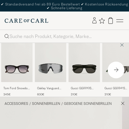
✔
Standardversand frei ab 89 Euro Bestellwert
✔
Kostenlose Rücksendung
✔
Schnelle Lieferung
Suche
Tom Ford Snowdon
Gucci GG0010S
Gucci GG0341S
Oakley Vanguard
FT0237 Sunglasses
Sunglasses Black
Sunglasses Black
Meta Prizm
345€
310€
310€
600€
Black
Sunglasses Black
ACCESSOIRES
/
SONNENBRILLEN
/
GEBOGENE SONNENBRILLEN