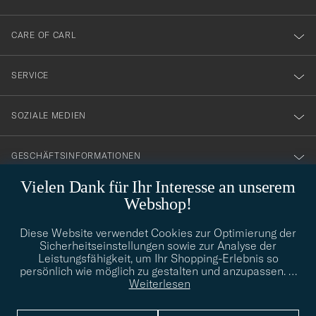
dig
till
CARE OF CARL
vårt
nyhetsbrev!
SERVICE
SOZIALE MEDIEN
GESCHÄFTSINFORMATIONEN
Vielen Dank für Ihr Interesse an unserem
Webshop!
STILBERATUNG
Diese Website verwendet Cookies zur Optimierung der
Benötigen Sie Hilfe bei der Suche nach Ihrem persönlichen Stil?
Sicherheitseinstellungen sowie zur Analyse der
Wenden Sie sich an uns, wir helfen Ihnen gerne weiter!
Leistungsfähigkeit, um Ihr Shopping-Erlebnis so
persönlich wie möglich zu gestalten und anzupassen.
…
info@careofcarl.de
STILBERATUNG
Weiterlesen