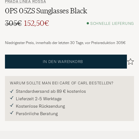
PRADA LINEA ROSSA
0PS 05ZS Sunglasses Black
305€
152,50€
SCHNELLE LIEFERUNG
Regulärer Preis
Reduzierter Preis
Niedrigester Preis, innerhalb der letzten 30 Tage, vor Preisreduktion
305€
IN DEN WARENKORB
WARUM SOLLTE MAN BEI CARE OF CARL BESTELLEN?
Standardversand ab 89 € kostenlos
Lieferzeit 2-5 Werktage
Kostenlose Rücksendung
Persönliche Beratung