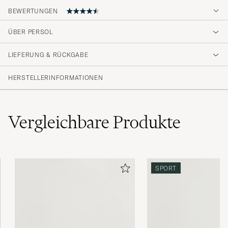
BEWERTUNGEN
ÜBER PERSOL
Snyggaste och mest kvalitativa solglasögonen
jag har ägt. Italienarna kan mode!
LIEFERUNG & RÜCKGABE
DANIJEL L
GEKAUFT AM AUF CAREOFCARL.SE
HERSTELLERINFORMATIONEN
Vergleichbare
Produkte
SPORT