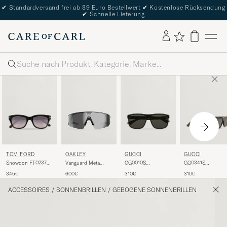
✔
Standardversand frei ab 89 Euro Bestellwert
✔
Kostenlose Rücksendung
✔
Schnelle Lieferung
Suche
TOM FORD
GUCCI
GUCCI
OAKLEY
Snowdon FT0237
GG0010S
GG0341S
Vanguard Meta
Sunglasses Black
Sunglasses Black
Sunglasses Black
Prizm Sunglasses
345€
310€
310€
600€
Black
ACCESSOIRES
/
SONNENBRILLEN
/
GEBOGENE SONNENBRILLEN