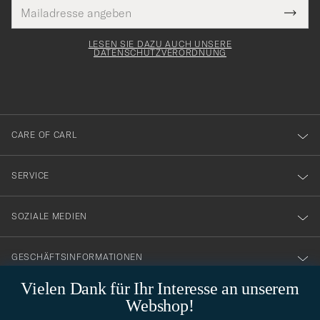
E-
Tack
lichtfeld
Mail
Submi
Adresse
för
Newsl
Form
LESEN SIE DAZU AUCH UNSERE
att
DATENSCHUTZVERORDNUNG
du
anmälde
dig
till
CARE OF CARL
vårt
nyhetsbrev!
SERVICE
SOZIALE MEDIEN
GESCHÄFTSINFORMATIONEN
Vielen Dank für Ihr Interesse an unserem
Webshop!
STILBERATUNG