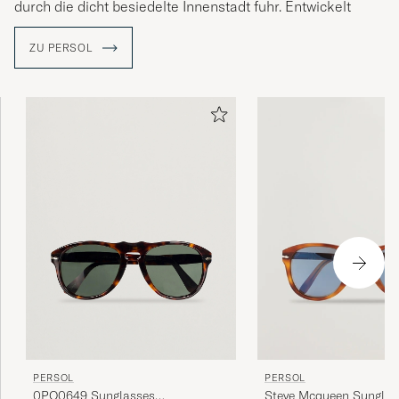
durch die dicht besiedelte Innenstadt fuhr. Entwickelt
wurde die Sonnenbrille PO 649, ein Modell, das das
Dilemma der Straßenbahnfahrer löst und zu einem
ZU PERSOL
Klassiker unter den Sonnenbrillen geworden ist.
PERSOL
PERSOL
0PO0649 Sunglasses
Steve Mcqueen Sunglas