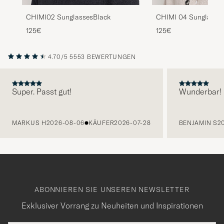
CHIMI02 SunglassesBlack
CHIMI 04 Sunglasses
125€
125€
4.70/5
5553 BEWERTUNGEN
Super. Passt gut!
Wunderbar!
VORHERIGE
MARKUS H
2026-08-06
KÄUFER
2026-07-28
BENJAMIN S
2
ABONNIEREN SIE UNSEREN NEWSLETTER
Exklusiver Vorrang zu Neuheiten und Inspirationen