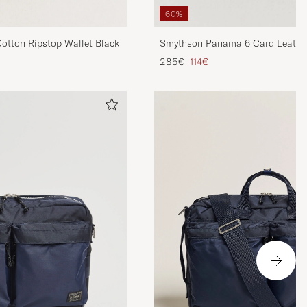
60%
otton Ripstop Wallet Black
Smythson Panama 6 Card Leather
Navy
Regulärer Preis
Reduzierter Preis
285€
114€