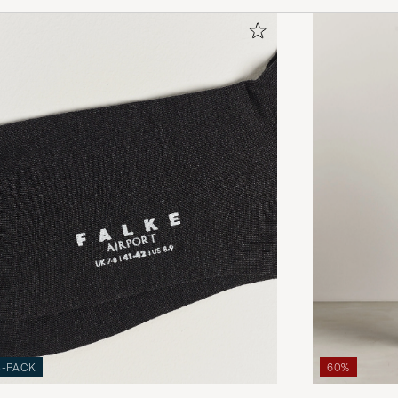
3-PACK
60%