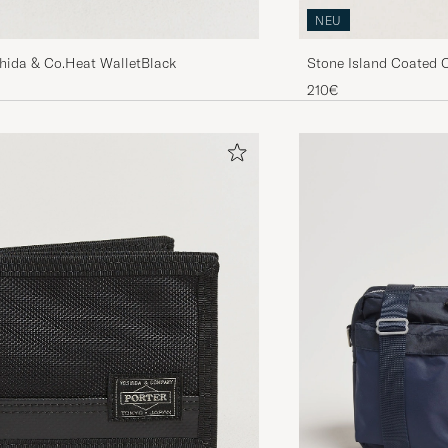
NEU
shida & Co.Heat WalletBlack
Stone Island Coated C
210€