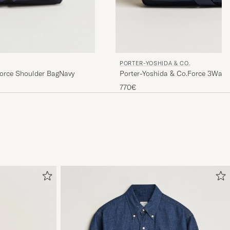
PORTER-YOSHIDA & CO.
Force Shoulder BagNavy
Porter-Yoshida & Co.Force 3Way 
770€