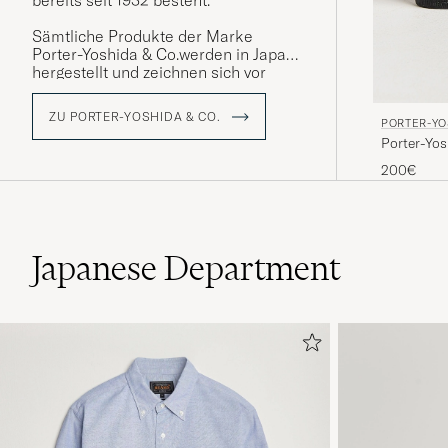
bereits seit 1932 besteht.
Sämtliche Produkte der Marke
Porter-Yoshida & Co.werden in Japan
hergestellt und zeichnen sich vor
allem durch funktionelles Material
aus robustem Nylon aus. Äußere
ZU PORTER-YOSHIDA & CO.
PORTER-YO
Einflüsse wie Verschmutzung und
Porter-Yo
Nässe können den Taschen nichts
anhaben. Das praktische Design mit
200€
durchdachten Details hält auch
wechselnden Modetrends statt.
Japanese Department