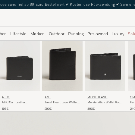
dversand frei ab 89 Euro Bestellwert
✔
Kostenlose Rücksendung
✔
Schnelle
hen
Lifestyle
Marken
Outdoor
Running
Pre-owned
Luxury
Sal
MONTBLANC
SM
A.P.C.
AMI
Meisterstück Wallet 6cc
Pan
A.P.C.Calf Leather
Tonal Heart Logo Wallet
Black
Wal
WalletBlack
Black
390€
24
195€
290€