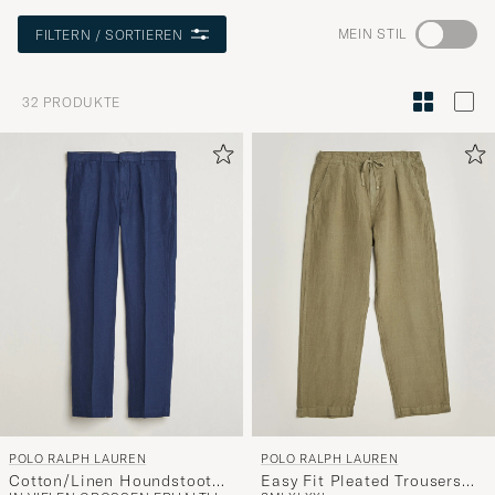
Wechseln
MEIN STIL
FILTERN / SORTIEREN
Sie
zur
32
PRODUKTE
Stilberatu
um
die
Funktion
"Mein
Stil"
zu
aktivieren
und
erleben
Sie
eine
POLO RALPH LAUREN
POLO RALPH LAUREN
handverl
Cotton/Linen Houndstooth
Easy Fit Pleated Trousers
Auswahl,