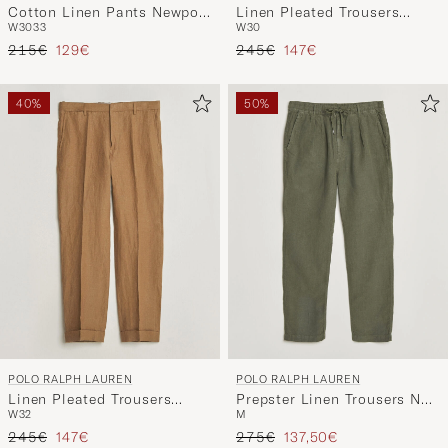
Cotton Linen Pants Newport
Linen Pleated Trousers
W30
33
W30
Navy
Basic Olive
Regulärer Preis
Reduzierter Preis
Regulärer Preis
Reduzierter Preis
215€
129€
245€
147€
40%
50%
POLO RALPH LAUREN
POLO RALPH LAUREN
Linen Pleated Trousers
Prepster Linen Trousers New
W32
M
Light Sable
Olive
Regulärer Preis
Reduzierter Preis
Regulärer Preis
Reduzierter Preis
245€
147€
275€
137,50€