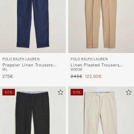
POLO RALPH LAUREN
POLO RALPH LAUREN
Prepster Linen Trousers
Linen Pleated Trousers
M
L
W30
36
Newport Navy
Coastal Beige
Regulärer Preis
Reduzierter Preis
275€
245€
122,50€
50%
50%