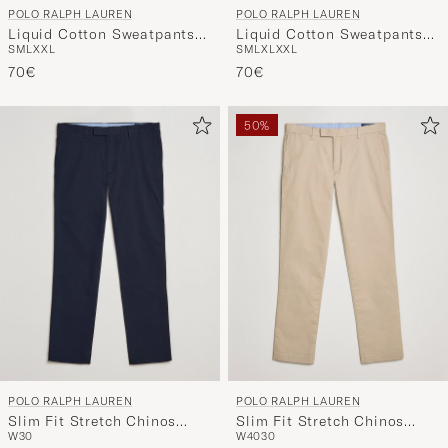
POLO RALPH LAUREN
POLO RALPH LAUREN
Liquid Cotton Sweatpants
Liquid Cotton Sweatpants
S
M
L
XL
XXL
S
M
L
XXL
Andover Heather
Navy
70€
70€
50%
POLO RALPH LAUREN
POLO RALPH LAUREN
Slim Fit Stretch Chinos
Slim Fit Stretch Chinos
W30
W40
30
Aviator Navy
Classic Khaki