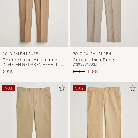
POLO RALPH LAUREN
POLO RALPH LAUREN
Cotton/Linen Houndstooth
Cotton Linen Pants
IN VIELEN GRÖSSEN ERHÄLTLICH
W30
33
34
36
32
Pants Vintage Khaki
Madison Tan Stone Grey
Regulärer Preis
Reduzierter Preis
215€
129€
215€
50%
50%