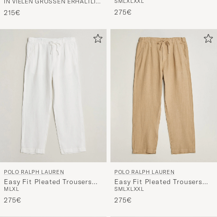
IN VIELEN GRÖSSEN ERHÄLTLICH
S
M
L
XL
XXL
Pants Newport Navy
Sage Green
die
275€
215€
nun
Ihrem
Stil
entspricht
POLO RALPH LAUREN
POLO RALPH LAUREN
Easy Fit Pleated Trousers
Easy Fit Pleated Trousers
M
L
XL
S
M
L
XL
XXL
Ceramic White
Coastal Beige
275€
275€