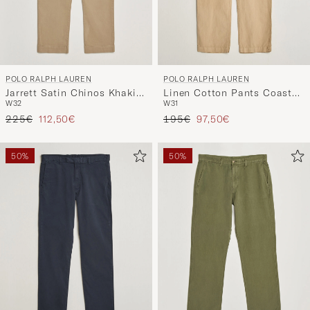
POLO RALPH LAUREN
POLO RALPH LAUREN
Jarrett Satin Chinos Khaki
Linen Cotton Pants Coastal
W32
W31
Hill
Beige
Regulärer Preis
Reduzierter Preis
Regulärer Preis
Reduzierter Preis
225€
112,50€
195€
97,50€
50%
50%