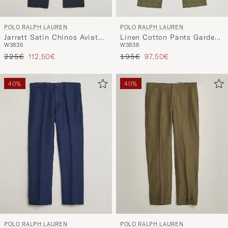
POLO RALPH LAUREN
POLO RALPH LAUREN
Jarrett Satin Chinos Aviator
Linen Cotton Pants Garden
W38
36
W36
38
Navy
Trail
Regulärer Preis
Reduzierter Preis
Regulärer Preis
Reduzierter Preis
225€
112,50€
195€
97,50€
40%
40%
POLO RALPH LAUREN
POLO RALPH LAUREN