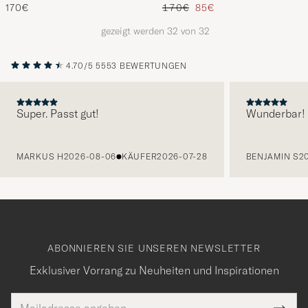
Regulärer Preis
Reduzierter Preis
170€
170€
85€
gezeigt werden
32
von
32
4.70/5
5553 BEWERTUNGEN
Super. Passt gut!
Wunderbar!
VORHERIGE
MARKUS H
2026-08-06
KÄUFER
2026-07-28
BENJAMIN S
2
ABONNIEREN SIE UNSEREN NEWSLETTER
Exklusiver Vorrang zu Neuheiten und Inspirationen
E-