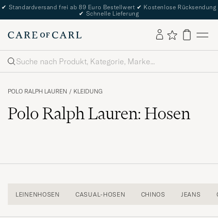
✔
Standardversand frei ab 89 Euro Bestellwert
✔
Kostenlose Rücksendung
✔
Schnelle Lieferung
Suche
POLO RALPH LAUREN
/
KLEIDUNG
Polo Ralph Lauren: Hosen
LEINENHOSEN
CASUAL-HOSEN
CHINOS
JEANS