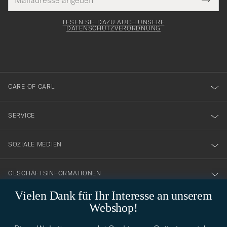
Tack
lichtfeld
Mail
Submi
Adresse
för
Newsl
Form
LESEN SIE DAZU AUCH UNSERE
att
DATENSCHUTZVERORDNUNG
du
anmälde
dig
till
CARE OF CARL
vårt
nyhetsbrev!
SERVICE
SOZIALE MEDIEN
GESCHÄFTSINFORMATIONEN
Vielen Dank für Ihr Interesse an unserem
Webshop!
STILBERATUNG