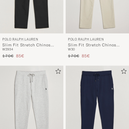
POLO RALPH LAUREN
POLO RALPH LAUREN
Slim Fit Stretch Chinos
Slim Fit Stretch Chinos
W29
34
W30
Black
Beige
Regulärer Preis
Reduzierter Preis
Regulärer Preis
Reduzierter Preis
170€
85€
170€
85€