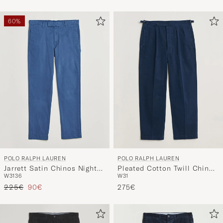
60%
POLO RALPH LAUREN
POLO RALPH LAUREN
Jarrett Satin Chinos Night
Pleated Cotton Twill Chinos
W31
36
W31
Navy
Dark Cobalt
Regulärer Preis
Reduzierter Preis
225€
90€
275€