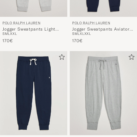
POLO RALPH LAUREN
POLO RALPH LAUREN
Jogger Sweatpants Light
Jogger Sweatpants Aviator
S
M
L
XXL
S
M
L
XL
XXL
Sport Heather
Navy
170€
170€