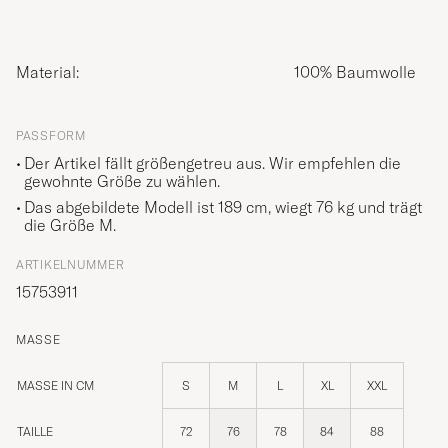
Material:
100% Baumwolle
PASSFORM
Der Artikel fällt größengetreu aus. Wir empfehlen die
gewohnte Größe zu wählen.
Das abgebildete Modell ist 189 cm, wiegt 76 kg und trägt
die Größe
M
.
ARTIKELNUMMER
15753911
MASSE
MASSE IN CM
S
M
L
XL
XXL
TAILLE
72
76
78
84
88