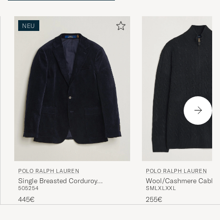
NEU
POLO RALPH LAUREN
POLO RALPH LAUREN
Wool/Cashmere Cable H
Single Breasted Corduroy
S
M
L
XL
XXL
50
52
54
Polo Black
Sportcoat Newport Navy
255€
445€