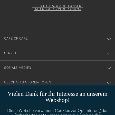
Adresse
för
Newsl
Form
LESEN SIE DAZU AUCH UNSERE
att
DATENSCHUTZVERORDNUNG
du
anmälde
dig
till
CARE OF CARL
vårt
nyhetsbrev!
SERVICE
SOZIALE MEDIEN
GESCHÄFTSINFORMATIONEN
Vielen Dank für Ihr Interesse an unserem
Webshop!
STILBERATUNG
Diese Website verwendet Cookies zur Optimierung der
Benötigen Sie Hilfe bei der Suche nach Ihrem persönlichen Stil?