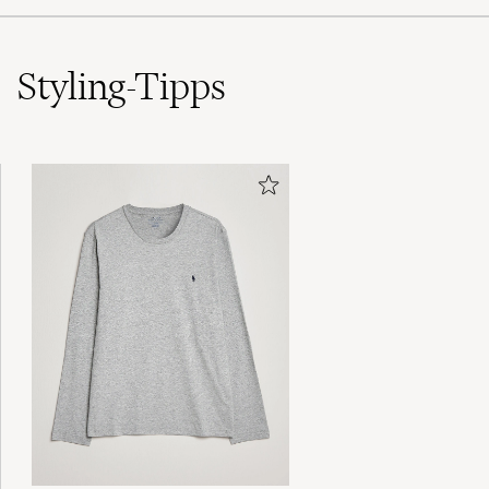
(5)
(0)
(0)
(3)
Styling-Tipps
Perfekte
SUSANNE HVASS A
GEKAUFT AM AUF CAREOFCARL.DK
Ottimo prodotto
FABIO V
GEKAUFT AM AUF CAREOFCARL.IT
Bra men lite för höga i grenen.
MARIA D
GEKAUFT AM AUF CAREOFCARL.SE