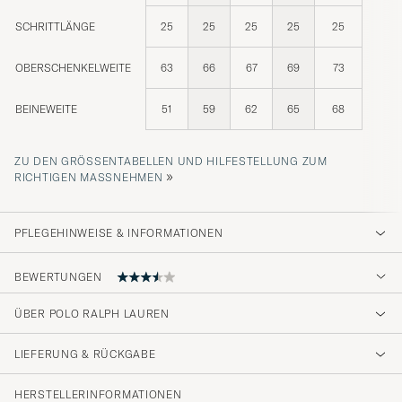
SCHRITTLÄNGE
25
25
25
25
25
OBERSCHENKELWEITE
63
66
67
69
73
BEINEWEITE
51
59
62
65
68
ZU DEN GRÖSSENTABELLEN UND HILFESTELLUNG ZUM R
»
ICHTIGEN MASSNEHMEN
PFLEGEHINWEISE & INFORMATIONEN
BEWERTUNGEN
3.9
ÜBER POLO RALPH LAUREN
LIEFERUNG & RÜCKGABE
(15 Bewertung)
(7)
HERSTELLERINFORMATIONEN