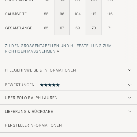
SAUMWEITE
88
96
104
112
116
GESAMTLÄNGE
65
67
69
70
71
ZU DEN GRÖSSENTABELLEN UND HILFESTELLUNG ZUM R
»
ICHTIGEN MASSNEHMEN
PFLEGEHINWEISE & INFORMATIONEN
BEWERTUNGEN
ÜBER POLO RALPH LAUREN
Sehr schnell und gut verpackt geliefert!
LIEFERUNG & RÜCKGABE
FATIH G
GEKAUFT AM AUF CAREOFCARL.DE
HERSTELLERINFORMATIONEN