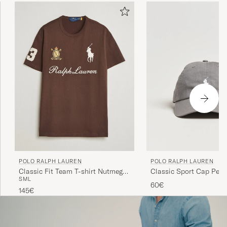
POLO RALPH LAUREN
POLO RALPH LAUREN
Classic Fit Team T-shirt Nutmeg
Classic Sport Cap Perf
S
M
L
Brown
60€
145€