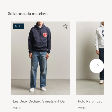
So kannst du matchen
NEU
Polo Ralph Lauren At
Les Deux Orchard Sweatshirt Dark
Hoodie White
Navy
215€
120€