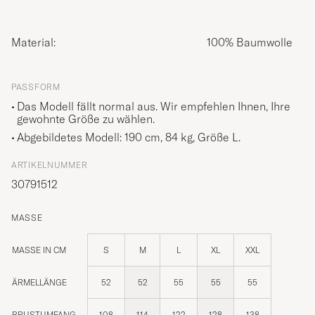
Material:
100% Baumwolle
PASSFORM
Das Modell fällt normal aus. Wir empfehlen Ihnen, Ihre
gewohnte Größe zu wählen.
Abgebildetes Modell: 190 cm, 84 kg, Größe
L
.
ARTIKELNUMMER
30791512
MASSE
MASSE IN CM
S
M
L
XL
XXL
ÄRMELLÄNGE
52
52
55
55
55
BRUSTUMFANG
108
114
122
128
138