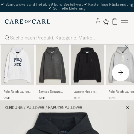
✔
Standardversand frei ab 89 Euro Bestellwert
✔
Kostenlose Rücksendung
✔
Schnelle Lieferung
Suche
Lacoste Hoodie
Polo Ralph Lauren
Polo Ralph Lauren
Samsøe Samsøe
Black
RL Fleece Hoodie
Athletic Fleece
Ollie Washed
140€
195€
215€
170€
Andover Heather
Hoodie White
Hoodie Black
KLEIDUNG
/
PULLOVER
/
KAPUZENPULLOVER