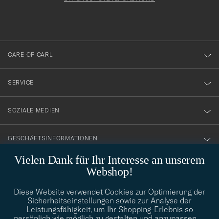
du
anmälde
dig
till
CARE OF CARL
vårt
nyhetsbrev!
SERVICE
SOZIALE MEDIEN
GESCHÄFTSINFORMATIONEN
Vielen Dank für Ihr Interesse an unserem
Webshop!
STILBERATUNG
Diese Website verwendet Cookies zur Optimierung der
Benötigen Sie Hilfe bei der Suche nach Ihrem persönlichen Stil?
Sicherheitseinstellungen sowie zur Analyse der
Wenden Sie sich an uns, wir helfen Ihnen gerne weiter!
Leistungsfähigkeit, um Ihr Shopping-Erlebnis so
persönlich wie möglich zu gestalten und anzupassen.
…