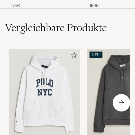
Fit Jeans La Breya
White
199€
175€
Vergleichbare
Produkte
NEU