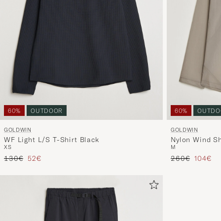
60%
OUTDOOR
60%
OUTDO
GOLDWIN
GOLDWIN
WF Light L/S T-Shirt Black
Nylon Wind Sh
XS
M
Regulärer Preis
Reduzierter Preis
Regulärer Prei
Reduzie
130€
52€
260€
104€