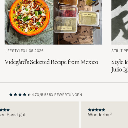
LIFESTYLE
04.08.2026
STIL-TIP
Videgård's Selected Recipe from Mexico
Style I
Julio Ig
4.70/5
5553 BEWERTUNGEN
VORHERIGE
NÄCHST
 Passt gut!
Wunderbar!