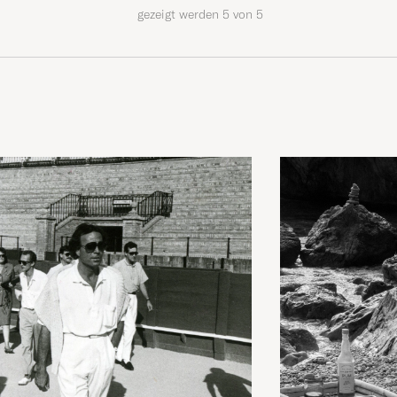
gezeigt werden
5
von
5