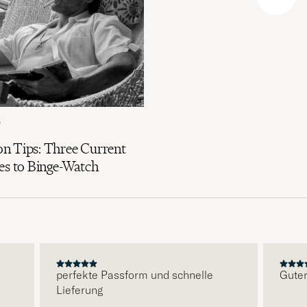
6
n Tips: Three Current
es to Binge-Watch
perfekte Passform und schnelle
Guter Se
Lieferung