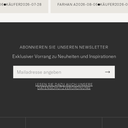
KÄUFER
2026-07-28
FARHAN A
2026-08-05
KÄUFER
2026-07-2
ABONNIEREN SIE UNSEREN NEWSLETTER
Exklusiver Vorrang zu Neuheiten und Inspirationen
E-
Pflichtfeld
Mail
Submit
Adresse
Newslette
Form
LESEN SIE DAZU AUCH UNSERE
DATENSCHUTZVERORDNUNG