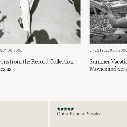
PS
01.08.2026
LIFESTYLE
28.07.202
cons from the Record Collection:
Summer Vacatio
lesias
Movies and Seri
E
Guter Kunden Service