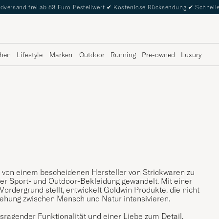
dversand frei ab 89 Euro Bestellwert
✔
Kostenlose Rücksendung
✔
Schnelle
hen
Lifestyle
Marken
Outdoor
Running
Pre-owned
Luxury
ch von einem bescheidenen Hersteller von Strickwaren zu
cher Sport- und Outdoor-Bekleidung gewandelt. Mit einer
ordergrund stellt, entwickelt Goldwin Produkte, die nicht
iehung zwischen Mensch und Natur intensivieren.
sragender Funktionalität und einer Liebe zum Detail.