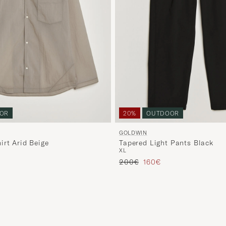
OR
20%
OUTDOOR
GOLDWIN
irt Arid Beige
Tapered Light Pants Black
XL
s
rter Preis
Regulärer Preis
Reduzierter Preis
200€
160€