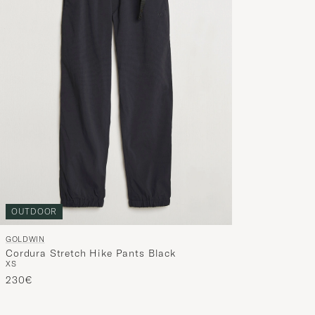
OUTDOOR
GOLDWIN
Cordura Stretch Hike Pants Black
XS
230€