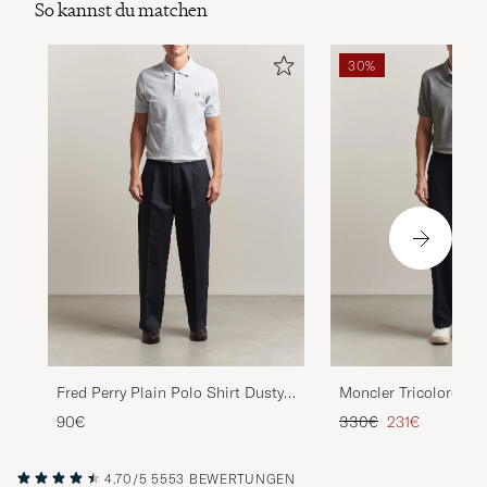
So kannst du matchen
30%
Fred Perry Plain Polo Shirt Dusty
Moncler Tricolore Sh
Blue
Light Grey
Regulärer Preis
Reduzierter Pr
90€
330€
231€
4.70/5
5553 BEWERTUNGEN