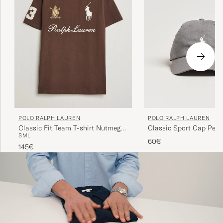
POLO RALPH LAUREN
POLO RALPH LAUREN
Classic Fit Team T-shirt Nutmeg
Classic Sport Cap Perf
S
M
L
Brown
60€
145€