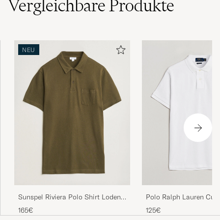
Vergleichbare
Produkte
NEU
Polo Ralph Lauren Cus
Sunspel Riviera Polo Shirt Loden
Fit Polo White
Green
125€
165€