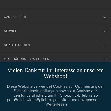
anmälde
dig
till
CARE OF CARL
vårt
nyhetsbrev!
SERVICE
SOZIALE MEDIEN
GESCHÄFTSINFORMATIONEN
Vielen Dank für Ihr Interesse an unserem
Webshop!
STILBERATUNG
Diese Website verwendet Cookies zur Optimierung der
Benötigen Sie Hilfe bei der Suche nach Ihrem persönlichen Stil?
Sicherheitseinstellungen sowie zur Analyse der
Wenden Sie sich an uns, wir helfen Ihnen gerne weiter!
Leistungsfähigkeit, um Ihr Shopping-Erlebnis so
persönlich wie möglich zu gestalten und anzupassen.
…
info@careofcarl.de
STILBERATUNG
Weiterlesen