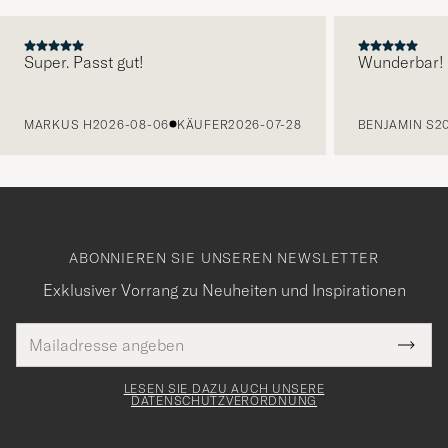
Super. Passt gut!
Wunderbar!
VORHERIGE
MARKUS H
2026-08-06
KÄUFER
2026-07-28
BENJAMIN S
2
ABONNIEREN SIE UNSEREN NEWSLETTER
Exklusiver Vorrang zu Neuheiten und Inspirationen
E-
Tack
lichtfeld
Mail
Submi
Adresse
för
Newsl
Form
LESEN SIE DAZU AUCH UNSERE
att
DATENSCHUTZVERORDNUNG
du