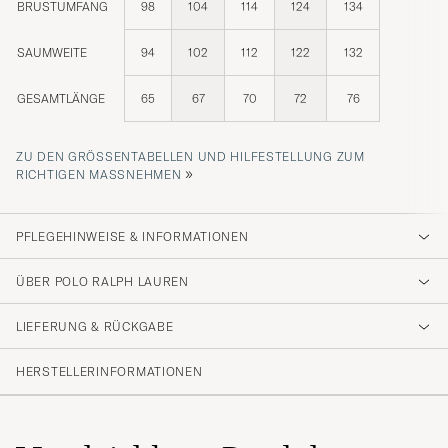
BRUSTUMFANG
98
104
114
124
134
SAUMWEITE
94
102
112
122
132
GESAMTLÄNGE
65
67
70
72
76
ZU DEN GRÖSSENTABELLEN UND HILFESTELLUNG ZUM R
»
ICHTIGEN MASSNEHMEN
PFLEGEHINWEISE & INFORMATIONEN
ÜBER POLO RALPH LAUREN
LIEFERUNG & RÜCKGABE
HERSTELLERINFORMATIONEN