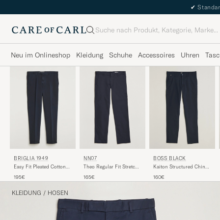
✔
Standar
Suche
Neu im Onlineshop
Kleidung
Schuhe
Accessoires
Uhren
Tasc
NN07
BRIGLIA 1949
BOSS BLACK
Theo Regular Fit Stretch
Easy Fit Pleated Cotton
Kaiton Structured Chinos
Chinos Navy Blue
Stretch Trousers Navy
Dark Blue
165€
195€
160€
KLEIDUNG
/
HOSEN