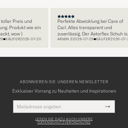
E
ler Preis und
Perfekte Abwicklung bei Care of
. Produkt wie ein
Carl. Alles transparent und
, wow )
zuverlässig. Der Astorflex Schuh ist
ÄUFER
2026-07-20
ARMIN S
2026-07-29
KÄUFER
2026-07-20
bequem, top verarbeitet. Rundum
zufrieden!
ABONNIEREN SIE UNSEREN NEWSLETTER
Exklusiver Vorrang zu Neuheiten und Inspirationen
E-
Pflichtfeld
Mail
Submit
Adresse
Newslette
Form
LESEN SIE DAZU AUCH UNSERE
DATENSCHUTZVERORDNUNG