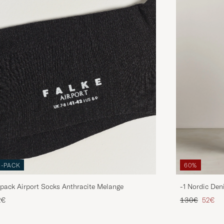
3-PACK
60%
pack Airport Socks Anthracite Melange
-1 Nordic Den
Regulärer Pre
Reduzie
2€
130€
52€