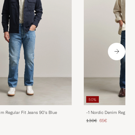
50%
im Regular Fit Jeans 90's Blue
-1 Nordic Denim Regular 
is
rter Preis
Regulärer Preis
Reduzierter Preis
130€
65€