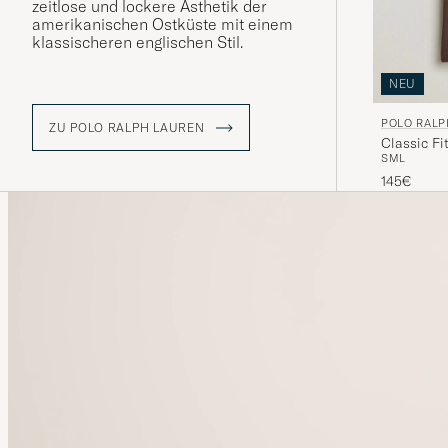
zeitlose und lockere Ästhetik der
amerikanischen Ostküste mit einem
klassischeren englischen Stil.
NEU
POLO RALP
ZU POLO RALPH LAUREN
Classic F
S
M
L
145€