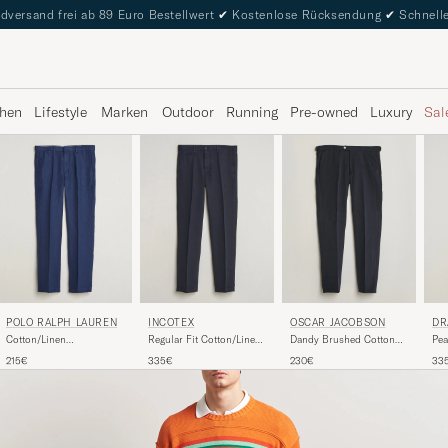
dversand frei ab 89 Euro Bestellwert
✔
Kostenlose Rücksendung
✔
Schnelle
hen
Lifestyle
Marken
Outdoor
Running
Pre-owned
Luxury
Sal
POLO RALPH LAUREN
INCOTEX
OSCAR JACOBSON
DR
Cotton/Linen
Regular Fit Cotton/Linen
Dandy Brushed Cotton
Pea
Houndstooth Pants
Slacks Navy
Trousers Blue
Cot
215€
335€
230€
33
Newport Navy