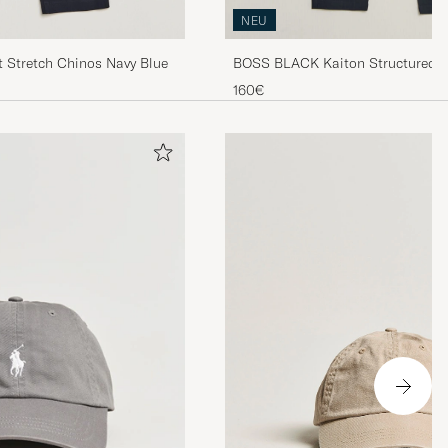
NEU
t Stretch Chinos Navy Blue
BOSS BLACK Kaiton Structured C
160€