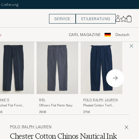
 Lieferung
SERVICE
STILBERATUNG
e
CARL MAGAZINE
Deutsch
GANT
AKE'S
RRL
POLO RALPH LAUREN
Relaxed 
ched Flat Front
Officers Flat Pants Navy
Pleated Cotton Twill
Cotton T
ton Chino Navy
Chinos Dark Cobalt
180€
5€
290€
275€
Evening
POLO RALPH LAUREN
Chester Cotton Chinos Nautical Ink