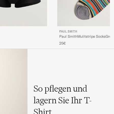
PAUL SMITH
Paul SmithMulitstripe SocksGrey
25€
So pflegen und
lagern Sie Ihr T-
Shirt