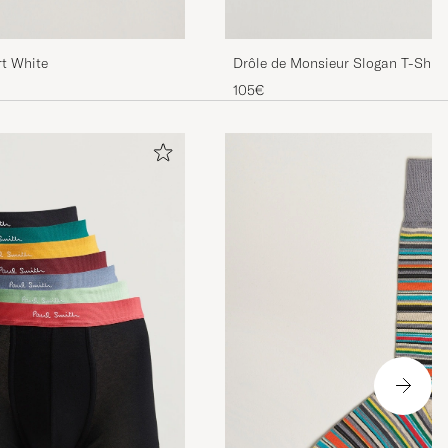
rt White
Drôle de Monsieur Slogan T-Shirt
105€