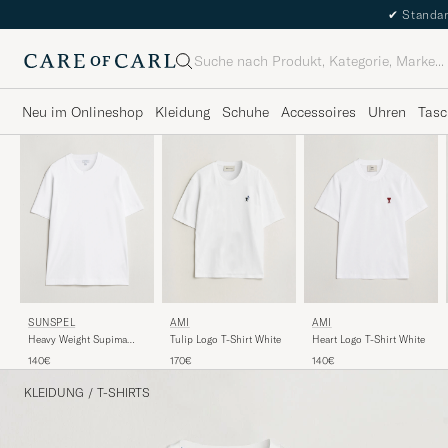
✔
Standar
Suche
Neu im Onlineshop
Kleidung
Schuhe
Accessoires
Uhren
Tasc
SUNSPEL
AMI
AMI
Heavy Weight Supima
Heart Logo T-Shirt White
Tulip Logo T-Shirt White
Cotton T-Shirt White
140€
140€
170€
KLEIDUNG
/
T-SHIRTS