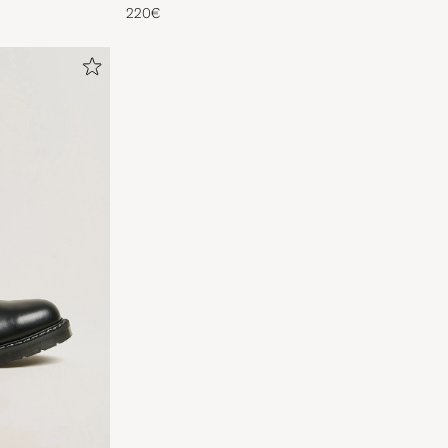
Red/Blue
220€