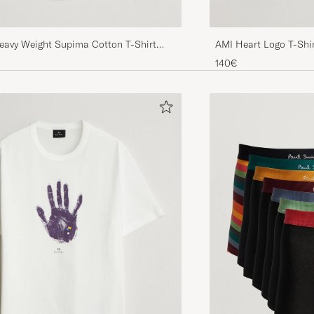
eavy Weight Supima Cotton T-Shirt
AMI Heart Logo T-Shi
140€