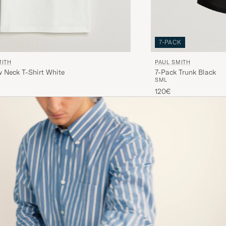
7-PACK
PAUL SMITH
MITH
7-Pack Trunk Black
 Neck T-Shirt White
S
M
L
120€