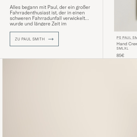
Alles begann mit Paul, der ein großer
Fahrradenthusiast ist, der in einen
schweren Fahrradunfall verwickelt
wurde und längere Zeit im
Krankenhaus verbringen musste. Dort
traf er mehrere neue Freunde, was
PS PAUL S
ZU PAUL SMITH
den Beginn seines kreativen
Hand Crew
Schaffens markieren würden.
S
M
L
XL
Inspiriert von Künstlern und Musikern
85€
wie Warhol und The Rolling Stones
entschloss er sich, Designer zu
werden. 1970 eröffnete er sein erstes
Geschäft und 1976 wurde die erste
selbst gestaltete Kollektion
vorgestellt.