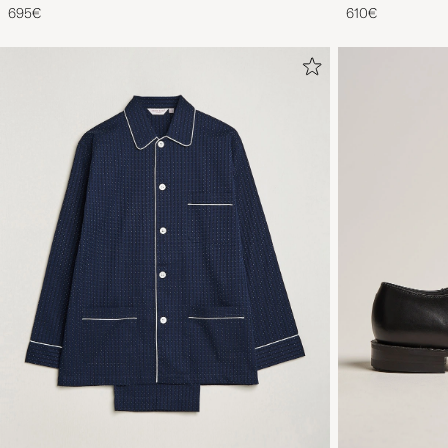
Out Suede
695€
610€