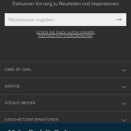
Exklusiver Vorrang zu Neuheiten und Inspirationen
E-
Tack
lichtfeld
Mail
Submi
Adresse
för
Newsl
Form
LESEN SIE DAZU AUCH UNSERE
att
DATENSCHUTZVERORDNUNG
du
anmälde
dig
till
CARE OF CARL
vårt
nyhetsbrev!
SERVICE
SOZIALE MEDIEN
GESCHÄFTSINFORMATIONEN