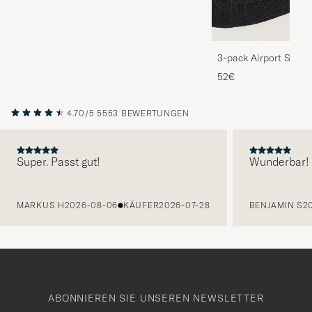
3-pack Airport Socks
Melange
52€
4.70/5
5553 BEWERTUNGEN
Super. Passt gut!
Wunderbar!
VORHERIGE
MARKUS H
2026-08-06
KÄUFER
2026-07-28
BENJAMIN S
2
ABONNIEREN SIE UNSEREN NEWSLETTER