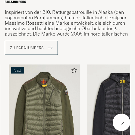
Inspiriert von der 210. Rettungspatrouille in Alaska (den
sogenannten Parajumpers) hat der italienische Designer
Massimo Rossetti eine Marke entwickelt, die sich durch
innovative und hochtechnologische Oberbekleidung
auszeichnet. Die Marke wurde 2005 im norditalienischen
Segusino gegründet und steht seitdem für hochwertige
Jacken. Viele der Details, die die Jacken tragen, stehen in
ZU PARAJUMPERS
klarem Zusammenhang mit der rauen Umgebung, in der
sich die 210. Rettungspatrouille aufhält, wie der gelbe
Knopfverschluss am Kragen und der Karabiner, den Sie
bei verschiedenen Modellen finden.
NEU