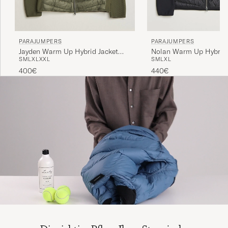
PARAJUMPERS
PARAJUMPERS
Jayden Warm Up Hybrid Jacket
Nolan Warm Up Hybrid
S
M
L
XL
XXL
S
M
L
XL
Rosemary
Jacket Black
400€
440€