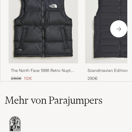
The North Face 1996 Retro Nuptse
Scandinavian Edition Ra
Vest Black
Down Padded Vest Grap
Regulärer Preis
Reduzierter Preis
280€
112€
290€
Mehr von Parajumpers