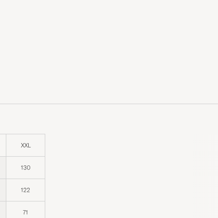
XXL
130
122
71