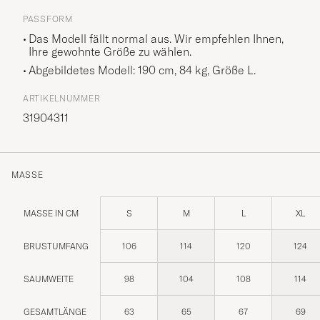
PASSFORM
Das Modell fällt normal aus. Wir empfehlen Ihnen,
Ihre gewohnte Größe zu wählen.
Abgebildetes Modell: 190 cm, 84 kg, Größe
L
.
ARTIKELNUMMER
31904311
MASSE
MASSE IN CM
S
M
L
XL
BRUSTUMFANG
106
114
120
124
SAUMWEITE
98
104
108
114
GESAMTLÄNGE
63
65
67
69