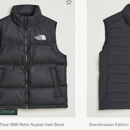
UTDOOR
Face 1996 Retro Nuptse Vest Black
Scandinavian Edition 
Graphite