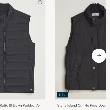
NEU
Stone Island Crinkle Reps Down V
Ratio III Down Padded Vest