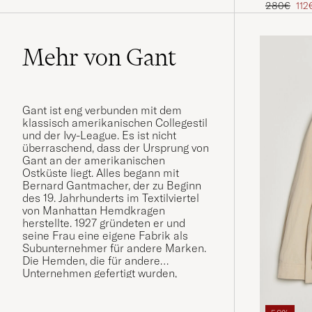
Regulärer 
Red
280€
112
Mehr von Gant
Gant ist eng verbunden mit dem
klassisch amerikanischen Collegestil
und der Ivy-League. Es ist nicht
überraschend, dass der Ursprung von
Gant an der amerikanischen
Ostküste liegt. Alles begann mit
Bernard Gantmacher, der zu Beginn
des 19. Jahrhunderts im Textilviertel
von Manhattan Hemdkragen
herstellte. 1927 gründeten er und
seine Frau eine eigene Fabrik als
Subunternehmer für andere Marken.
Die Hemden, die für andere
Unternehmen gefertigt wurden,
gewannen immer mehr an
Popularität. Im Jahr 1949 gründete die
Familie Gantmacher zusammen mit