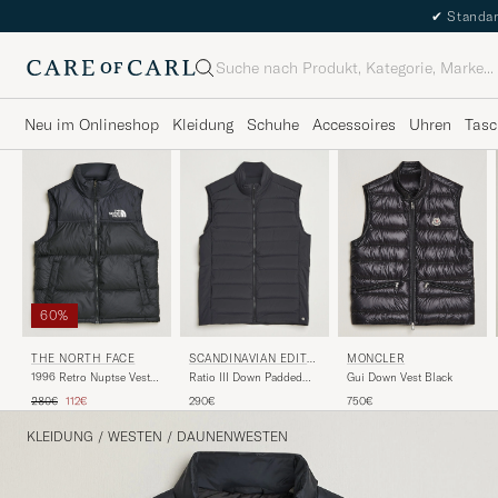
✔
Standar
Suche
Neu im Onlineshop
Kleidung
Schuhe
Accessoires
Uhren
Tasc
60%
THE NORTH FACE
MONCLER
SCANDINAVIAN EDITIO
N
1996 Retro Nuptse Vest
Gui Down Vest Black
Ratio III Down Padded
Black
Vest Graphite
Regulärer Preis
Reduzierter Preis
280€
112€
750€
290€
KLEIDUNG
/
WESTEN
/
DAUNENWESTEN