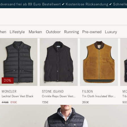
dversand frei ab 89 Euro Bestellwert
✔
Kostenlose Rücksendung
✔
Schnelle
hen
Lifestyle
Marken
Outdoor
Running
Pre-owned
Luxury
20%
MO
MONCLER
STONE ISLAND
FILSON
Tib
Lechtal Down Vest Black
Crinkle Reps Down Vest
Tin Cloth Insulated Work
Black
Vest Dark Tan
Regulärer Preis
Reduzierter Preis
90
770€
616€
725€
260€