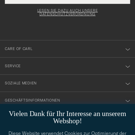
Adresse
för
Newsl
Form
LESEN SIE DAZU AUCH UNSERE
att
DATENSCHUTZVERORDNUNG
du
anmälde
dig
till
CARE OF CARL
vårt
nyhetsbrev!
SERVICE
SOZIALE MEDIEN
GESCHÄFTSINFORMATIONEN
Vielen Dank für Ihr Interesse an unserem
Webshop!
STILBERATUNG
Diese Website verwendet Cookies zur Optimierung der