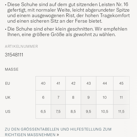
Diese Schuhe sind auf dem gut sitzenden Leisten Nr. 16
gefertigt, mit normaler Weite, leicht abgerundeter Spitze
und einem ausgewogenen Rist, der hohen Tragekomfort
und einen sicheren Sitz an der Ferse bietet.
Die Schuhe sind eher klein geschnitten. Wir empfehlen
Ihnen, eine größere Größe als gewohnt zu wählen.
ARTIKELNUMMER
31548111
MASSE
EU
40
41
42
43
44
45
UK
6
7
8
9
10
11
US
6,5
7,5
8,5
9,5
10,5
11,5
ZU DEN GRÖSSENTABELLEN UND HILFESTELLUNG ZUM R
»
ICHTIGEN MASSNEHMEN