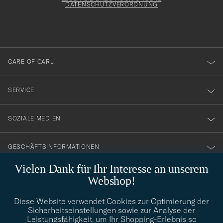
att
DATENSCHUTZVERORDNUNG
du
anmälde
dig
till
CARE OF CARL
vårt
nyhetsbrev!
SERVICE
SOZIALE MEDIEN
GESCHÄFTSINFORMATIONEN
Vielen Dank für Ihr Interesse an unserem
Webshop!
STILBERATUNG
Diese Website verwendet Cookies zur Optimierung der
Benötigen Sie Hilfe bei der Suche nach Ihrem persönlichen Stil?
Sicherheitseinstellungen sowie zur Analyse der
Wenden Sie sich an uns, wir helfen Ihnen gerne weiter!
Leistungsfähigkeit, um Ihr Shopping-Erlebnis so