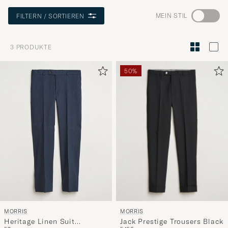
Wechseln
MEIN STIL
FILTERN / SORTIEREN
Sie
zur
3
PRODUKTE
Stilberatu
um
50%
die
Funktion
"Mein
Stil"
zu
aktivieren
und
erleben
Sie
eine
MORRIS
MORRIS
handverl
Jack Prestige Trousers Black
Heritage Linen Suit
Auswahl,