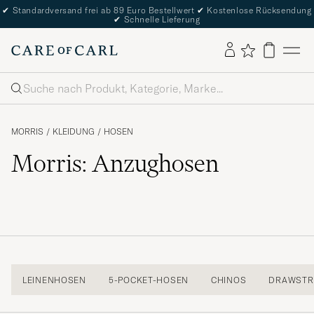
✔
Standardversand frei ab 89 Euro Bestellwert
✔
Kostenlose Rücksendung
✔
Schnelle Lieferung
Suche
MORRIS
/
KLEIDUNG
/
HOSEN
Morris: Anzughosen
LEINENHOSEN
5-POCKET-HOSEN
CHINOS
DRAWSTR