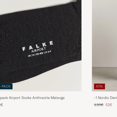
3-PACK
60%
pack Airport Socks Anthracite Melange
-1 Nordic Den
Regulärer Pre
Reduzie
2€
130€
52€