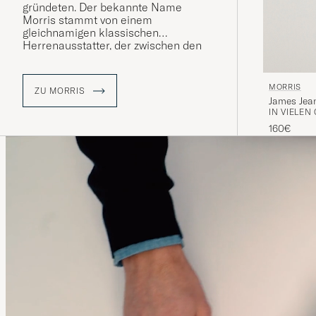
gründeten. Der bekannte Name
Morris stammt von einem
gleichnamigen klassischen
Herrenausstatter, der zwischen den
1950er und 1970er Jahren in
Stockholm seine Blütezeit hatte.
MORRIS
ZU MORRIS
James Jea
IN VIELEN
160€