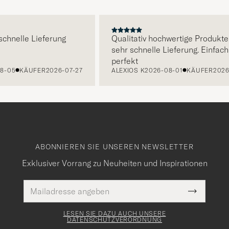
E
nelle Lieferung
Qualitativ hochwertige Produkte und
sehr schnelle Lieferung. Einfach
perfekt
5
KÄUFER
2026-07-27
ALEXIOS K
2026-08-01
KÄUFER
2026-07-
ABONNIEREN SIE UNSEREN NEWSLETTER
Exklusiver Vorrang zu Neuheiten und Inspirationen
E-
Pflichtfeld
Mail
Submit
Adresse
Newslette
Form
LESEN SIE DAZU AUCH UNSERE
DATENSCHUTZVERORDNUNG