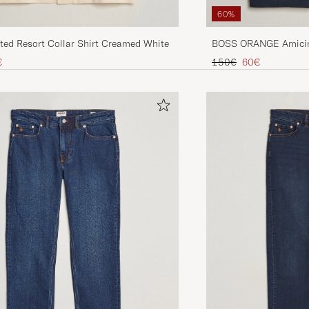
60%
ted Resort Collar Shirt Creamed White
BOSS ORANGE Amicino
Shirt Dark Blue
Preis
uzierter Preis
Regulärer Preis
Reduzierter Pre
€
150€
60€