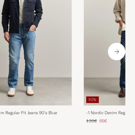
50%
im Regular Fit Jeans 90's Blue
-1 Nordic Denim Regular 
is
rter Preis
Regulärer Preis
Reduzierter Preis
130€
65€