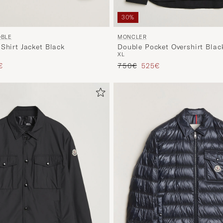
30%
OBLE
MONCLER
Shirt Jacket Black
Double Pocket Overshirt Blac
XL
s
ierter Preis
Regulärer Preis
Reduzierter Preis
€
750€
525€