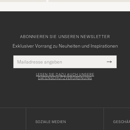
ABONNIEREN SIE UNSEREN NEWSLETTER
Exklusiver Vorrang zu Neuheiten und Inspirationen
E-
Pflichtfeld
Mail
Submit
Adresse
Newslette
Form
LESEN SIE DAZU AUCH UNSERE
DATENSCHUTZVERORDNUNG
SOZIALE MEDIEN
GESCHÄ