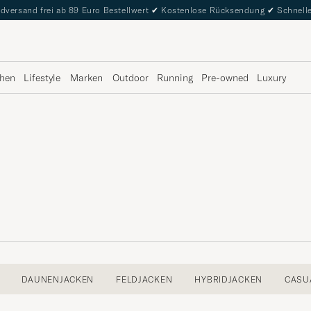
dversand frei ab 89 Euro Bestellwert
✔
Kostenlose Rücksendung
✔
Schnelle
hen
Lifestyle
Marken
Outdoor
Running
Pre-owned
Luxury
DAUNENJACKEN
FELDJACKEN
HYBRIDJACKEN
CASU