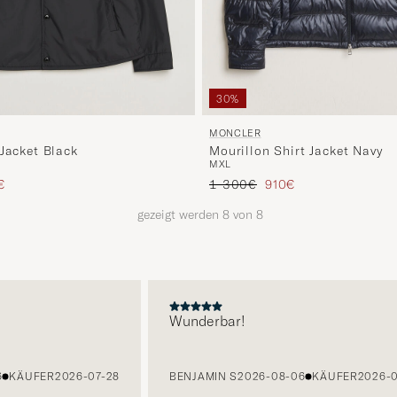
30%
MONCLER
 Jacket Black
Mourillon Shirt Jacket Navy
M
XL
s
ierter Preis
Regulärer Preis
Reduzierter Preis
€
1 300€
910€
gezeigt werden
8
von
8
E
Wunderbar!
KÄUFER
2026-07-28
BENJAMIN S
2026-08-06
KÄUFER
2026-07-