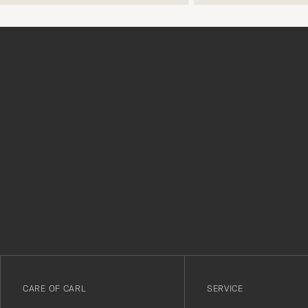
Tack
för
att
du
anmälde
dig
till
vårt
CARE OF CARL
SERVICE
nyhetsbrev!