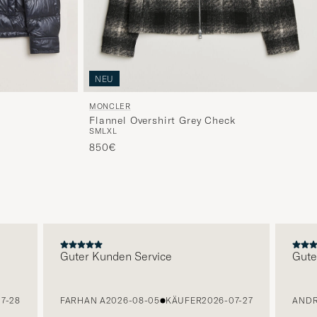
NEU
MONCLER
Flannel Overshirt Grey Check
S
M
L
XL
850€
Guter Kunden Service
Guter 
28
FARHAN A
2026-08-05
KÄUFER
2026-07-27
ANDREA