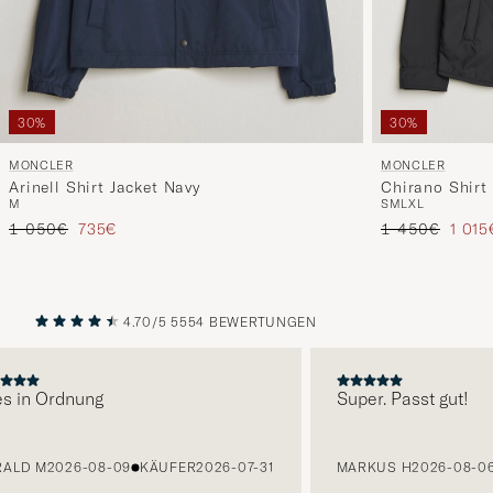
30%
30%
MONCLER
MONCLER
Arinell Shirt Jacket Navy
Chirano Shirt
M
S
M
L
XL
Regulärer Preis
Reduzierter Preis
Regulärer Prei
Reduz
1 050€
735€
1 450€
1 015
4.70/5
5554 BEWERTUNGEN
VORHERIGE
NÄCHST
 in Ordnung
Super. Passt gut!
LD M
2026-08-09
KÄUFER
2026-07-31
MARKUS H
2026-08-06