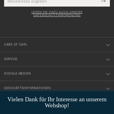
Tack
lichtfeld
Mail
Submi
Adresse
för
Newsl
Form
LESEN SIE DAZU AUCH UNSERE
att
DATENSCHUTZVERORDNUNG
du
anmälde
dig
till
CARE OF CARL
vårt
nyhetsbrev!
SERVICE
SOZIALE MEDIEN
GESCHÄFTSINFORMATIONEN
Vielen Dank für Ihr Interesse an unserem
Webshop!
STILBERATUNG