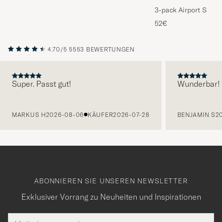
3-pack Airport Socks
Melange
52€
4.70/5
5553 BEWERTUNGEN
Super. Passt gut!
Wunderbar!
VORHERIGE
MARKUS H
2026-08-06
KÄUFER
2026-07-28
BENJAMIN S
2
ABONNIEREN SIE UNSEREN NEWSLETTER
Exklusiver Vorrang zu Neuheiten und Inspirationen
E-