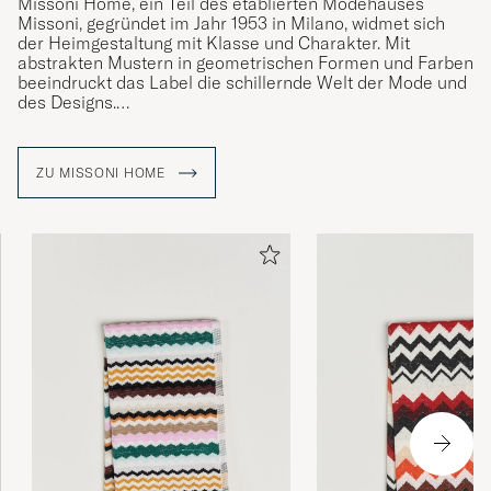
Missoni Home, ein Teil des etablierten Modehauses
Missoni, gegründet im Jahr 1953 in Milano, widmet sich
der Heimgestaltung mit Klasse und Charakter. Mit
abstrakten Mustern in geometrischen Formen und Farben
beeindruckt das Label die schillernde Welt der Mode und
des Designs.
Das Geheimnis des kreativen Stils von Missoni liegt in
den Stickereien, dem Jaquard-Design sowie dem
ZU MISSONI HOME
klassischen Zick-Zack-Muster. Missonis
Gestaltungskonzept bringt mit erfrischendem Flair
Schwung und Farbe in jeden Wohnraum.