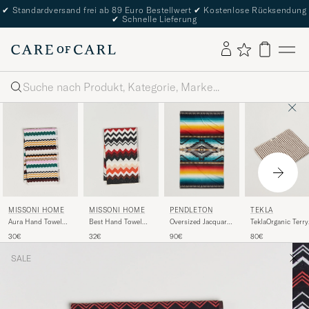
✔
Standardversand frei ab 89 Euro Bestellwert
✔
Kostenlose Rücksendung
✔
Schnelle Lieferung
Suche
PENDLETON
TEKLA
MISSONI HOME
MISSONI HOME
Oversized Jacquard
TeklaOrganic Terry
Aura Hand Towel
Best Hand Towel
Spa Towel Saltillo
Bath TowelKodiak
70x40cm Multi
70x40cm Red Multi
90€
80€
30€
32€
Sunset
Stripes
SALE