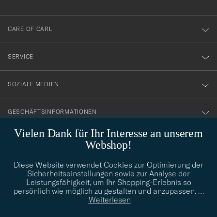
anmälde
dig
till
CARE OF CARL
vårt
nyhetsbrev!
SERVICE
SOZIALE MEDIEN
GESCHÄFTSINFORMATIONEN
Vielen Dank für Ihr Interesse an unserem
Webshop!
STILBERATUNG
Diese Website verwendet Cookies zur Optimierung der
Benötigen Sie Hilfe bei der Suche nach Ihrem persönlichen Stil?
Sicherheitseinstellungen sowie zur Analyse der
Wenden Sie sich an uns, wir helfen Ihnen gerne weiter!
Leistungsfähigkeit, um Ihr Shopping-Erlebnis so
persönlich wie möglich zu gestalten und anzupassen.
…
info@careofcarl.de
STILBERATUNG
Weiterlesen