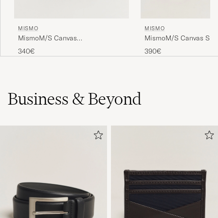
MISMO
MISMO
MismoM/S Canvas
MismoM/S Canvas Sli
ShopperEclipse Black/Black
BriefArmy/Dark Brown
340€
390€
Business & Beyond