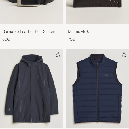
Barnabie Leather Belt 3,5 cm
MismoM/S
Black
CardholderNavy/Dark Brown
80€
75€