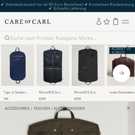
✔
Standardversand frei ab 89 Euro Bestellwert
✔
Kostenlose Rücksendung
✔
Schnelle Lieferung
Suche
KOMMT IN
KÜRZE
Tiger of Sweden
MismoM/S Suit
Loake Shoemakers
MismoM/S Suit
Suit Cover Blue
CarrierNavy/Dark
London Leather Su
CarrierEclipse
19€
825€
825€
Brown
Carrier Brown
Black/Black
ACCESSOIRES
/
TASCHEN
/
KLEIDERTASCHEN