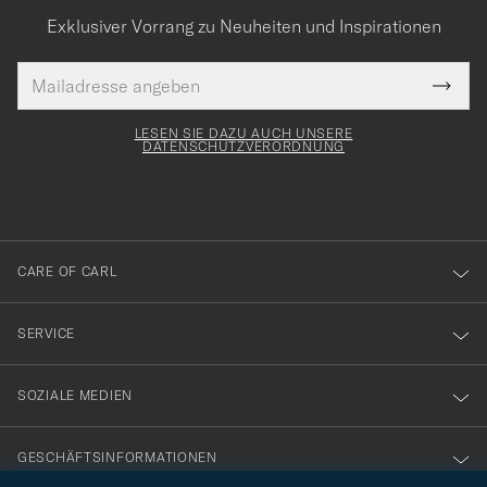
Exklusiver Vorrang zu Neuheiten und Inspirationen
E-
Tack
lichtfeld
Mail
Submi
Adresse
för
Newsl
Form
LESEN SIE DAZU AUCH UNSERE
att
DATENSCHUTZVERORDNUNG
du
anmälde
dig
till
CARE OF CARL
vårt
nyhetsbrev!
SERVICE
SOZIALE MEDIEN
GESCHÄFTSINFORMATIONEN