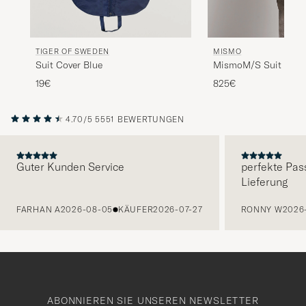
TIGER OF SWEDEN
MISMO
Suit Cover Blue
MismoM/S Suit Carri
Brown
19€
825€
4.70/5
5551 BEWERTUNGEN
Guter Kunden Service
perfekte Pas
Lieferung
VORHERIGE
FARHAN A
2026-08-05
KÄUFER
2026-07-27
RONNY W
2026
ABONNIEREN SIE UNSEREN NEWSLETTER