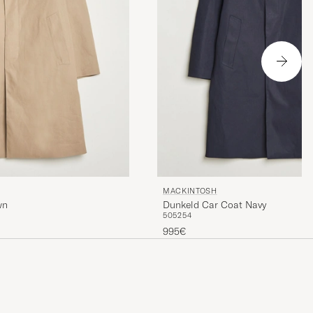
MACKINTOSH
wn
Dunkeld Car Coat Navy
50
52
54
995€