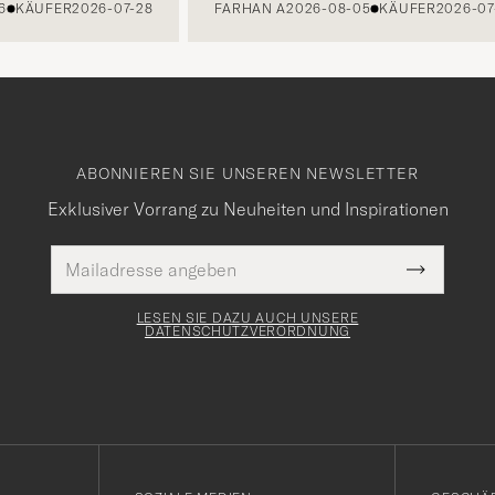
ÄUFER
2026-07-28
FARHAN A
2026-08-05
KÄUFER
2026-07-27
ABONNIEREN SIE UNSEREN NEWSLETTER
Exklusiver Vorrang zu Neuheiten und Inspirationen
E-
Pflichtfeld
Mail
Submit
Adresse
Newslette
Form
LESEN SIE DAZU AUCH UNSERE
DATENSCHUTZVERORDNUNG