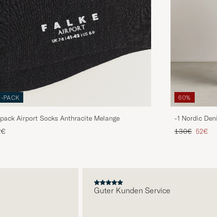
3-PACK
60%
pack Airport Socks Anthracite Melange
-1 Nordic Den
Regulärer Pre
Reduzie
2€
130€
52€
E
Guter Kunden Service