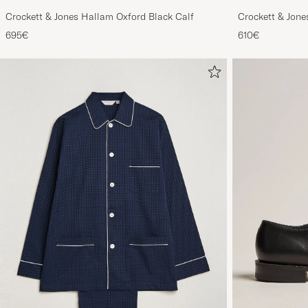
Crockett & Jones Hallam Oxford Black Calf
Crockett & Jon
Out Suede
695€
610€