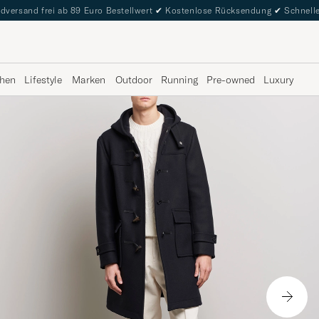
dversand frei ab 89 Euro Bestellwert
✔
Kostenlose Rücksendung
✔
Schnelle
hen
Lifestyle
Marken
Outdoor
Running
Pre-owned
Luxury