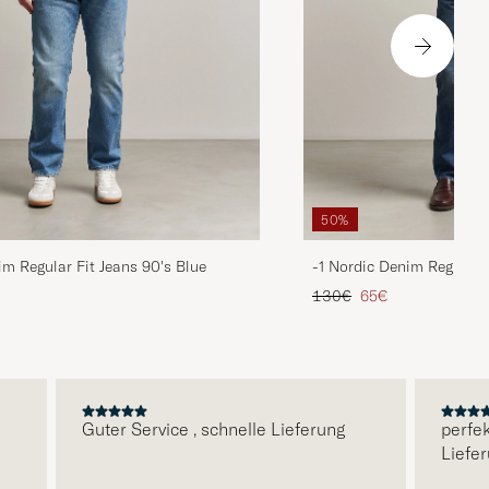
50%
im Regular Fit Jeans 90's Blue
-1 Nordic Denim Regular 
is
rter Preis
Regulärer Preis
Reduzierter Preis
130€
65€
Guter Service , schnelle Lieferung
perfekte 
Lieferung