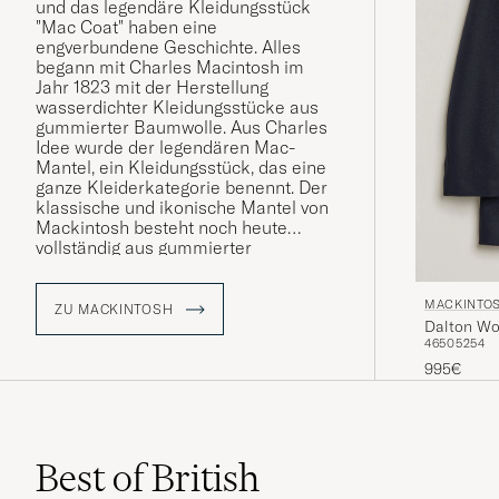
und das legendäre Kleidungsstück
"Mac Coat" haben eine
engverbundene Geschichte. Alles
begann mit Charles Macintosh im
Jahr 1823 mit der Herstellung
wasserdichter Kleidungsstücke aus
gummierter Baumwolle. Aus Charles
Idee wurde der legendären Mac-
Mantel, ein Kleidungsstück, das eine
ganze Kleiderkategorie benennt. Der
klassische und ikonische Mantel von
Mackintosh besteht noch heute
vollständig aus gummierter
Baumwolle, die an den Nähten
verklebt wird, um vollständig
MACKINTO
wasserdicht zu sein.
ZU MACKINTOSH
Dalton Wo
46
50
52
54
995€
Best of British