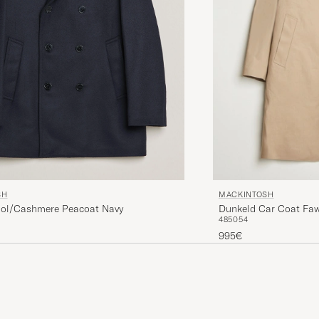
SH
MACKINTOSH
ol/Cashmere Peacoat Navy
Dunkeld Car Coat Fa
48
50
54
995€