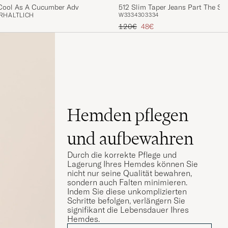
 Cool As A Cucumber Adv
512 Slim Taper Jeans Part The Se
RHÄLTLICH
W33
34
30
33
34
Regulärer Preis
Reduzierter Preis
120€
48€
Hemden pflegen
und aufbewahren
Durch die korrekte Pflege und
Lagerung Ihres Hemdes können Sie
nicht nur seine Qualität bewahren,
sondern auch Falten minimieren.
Indem Sie diese unkomplizierten
Schritte befolgen, verlängern Sie
signifikant die Lebensdauer Ihres
Hemdes.