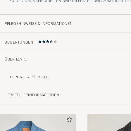
ZU DEN GRÖSSENTABELLEN UND HILFESTELLUNG ZUM RICHTIGEN
PFLEGEHINWEISE & INFORMATIONEN
BEWERTUNGEN
ÜBER LEVI'S
3.8
LIEFERUNG & RÜCKGABE
(18 Bewertung)
HERSTELLERINFORMATIONEN
(7)
(7)
(0)
(1)
(3)