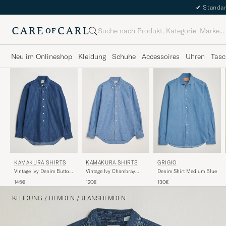
✔
Standar
Suche
Neu im Onlineshop
Kleidung
Schuhe
Accessoires
Uhren
Tasc
KAMAKURA SHIRTS
KAMAKURA SHIRTS
GRIGIO
Vintage Ivy Denim Button
Vintage Ivy Chambray
Denim Shirt Medium Blue
Down Shirt Dark Blue
Button Down Shirt Blue
145€
120€
130€
KLEIDUNG
/
HEMDEN
/
JEANSHEMDEN