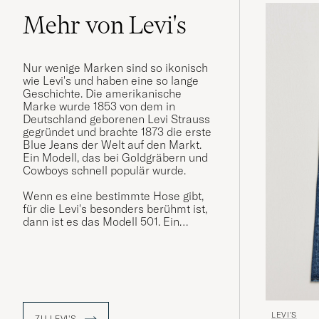
Mehr von Levi's
Nur wenige Marken sind so ikonisch
wie Levi's und haben eine so lange
Geschichte. Die amerikanische
Marke wurde 1853 von dem in
Deutschland geborenen Levi Strauss
gegründet und brachte 1873 die erste
Blue Jeans der Welt auf den Markt.
Ein Modell, das bei Goldgräbern und
Cowboys schnell populär wurde.
Wenn es eine bestimmte Hose gibt,
für die Levi's besonders berühmt ist,
dann ist es das Modell 501. Ein
Modellname und ein Design, die um
1890 erstmals verwendet wurde und
sich seitdem unzählige Male
verändert haben, ohne den
Ikonenstatus zu verlieren.
LEVI'S
ZU LEVI'S