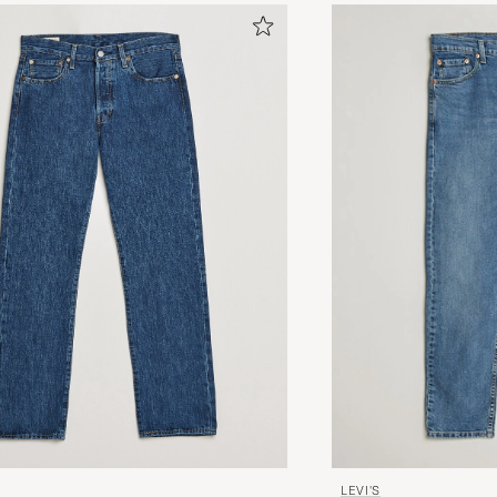
NIKLAS S
GEKAUFT AM AUF CAREOFCARL.SE
God service, god levering, Købte en Levis skjorte i supe
BIRTE E
GEKAUFT AM AUF CAREOFCARL.DK
Ett säkert kort i garderoben. Passar till allt. Tycker äve
Gärarp.
DAN G
GEKAUFT AM AUF CAREOFCARL.SE
LEVI'S