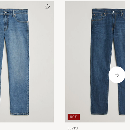
r kvalitet
n Dennis i
60%
LEVI'S