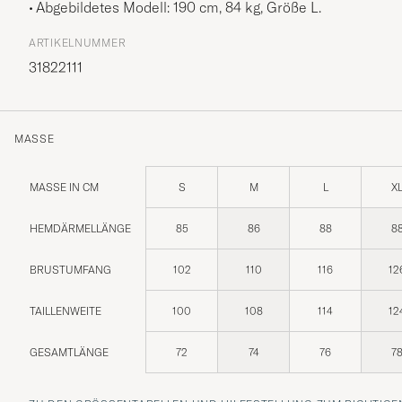
Abgebildetes Modell: 190 cm, 84 kg, Größe
L
.
ARTIKELNUMMER
31822111
MASSE
MASSE IN CM
S
M
L
X
HEMDÄRMELLÄNGE
85
86
88
8
BRUSTUMFANG
102
110
116
12
TAILLENWEITE
100
108
114
12
GESAMTLÄNGE
72
74
76
7