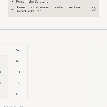
Persönliche Beratung
Dieses Produkt können Sie über unser Pre-
Owned verkaufen.
L
XXL
8
89
6
134
4
130
8
80