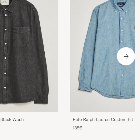
en xl för stor
n
är för att den
r ett
åg det efter
Polo Ralph Lauren Custom Fit Sh
 Black Wash
Washed
135€