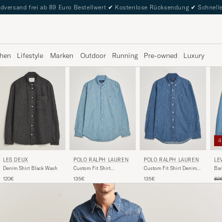
dversand frei ab 89 Euro Bestellwert
✔
Kostenlose Rücksendung
✔
Schnelle
hen
Lifestyle
Marken
Outdoor
Running
Pre-owned
Luxury
POLO RALPH LAUREN
POLO RALPH LAUREN
LEV
LES DEUX
Custom Fit Shirt
Custom Fit Shirt Denim
Bar
Denim Shirt Black Wash
Chambray Washed
Dark Wash
Sta
Reg
135€
135€
80
120€