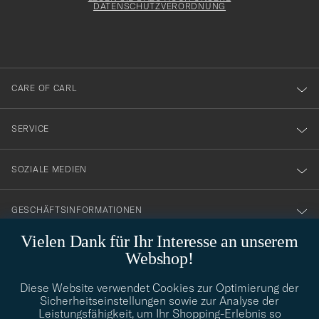
att
DATENSCHUTZVERORDNUNG
du
anmälde
dig
till
CARE OF CARL
vårt
nyhetsbrev!
SERVICE
SOZIALE MEDIEN
GESCHÄFTSINFORMATIONEN
Vielen Dank für Ihr Interesse an unserem
Webshop!
STILBERATUNG
Diese Website verwendet Cookies zur Optimierung der
Benötigen Sie Hilfe bei der Suche nach Ihrem persönlichen Stil?
Sicherheitseinstellungen sowie zur Analyse der
Wenden Sie sich an uns, wir helfen Ihnen gerne weiter!
Leistungsfähigkeit, um Ihr Shopping-Erlebnis so