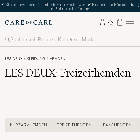
✔
Standardversand frei ab 89 Euro Bestellwert
✔
Kostenlose Rücksendung
✔
Schnelle Lieferung
Suche
LES DEUX
/
KLEIDUNG
/
HEMDEN
LES DEUX: Freizeithemden
KURZARMHEMDEN
FREIZEITHEMDEN
JEANSHEMDEN