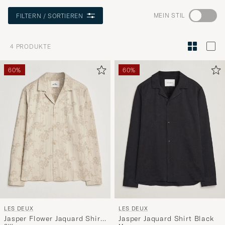
Wechseln
MEIN STIL
FILTERN / SORTIEREN
Sie
zur
4
PRODUKTE
Stilberatu
um
60%
60%
die
Funktion
"Mein
Stil"
zu
aktivieren
und
erleben
Sie
eine
LES DEUX
LES DEUX
handverl
Jasper Flower Jaquard Shirt
Jasper Jaquard Shirt Black
Auswahl,