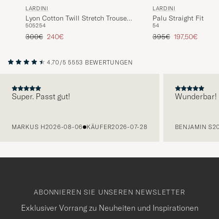
LARDINI
LARDINI
Lyon Cotton Twill Stretch Trousers
Palu Straight Fit Vis
50
52
54
54
White
Trousers Beige
Regulärer Preis
Reduzierter Preis
Regulärer Preis
Reduzierter Pr
300€
240€
395€
197,50€
4.70/5
5553 BEWERTUNGEN
Super. Passt gut!
Wunderbar!
VORHERIGE
MARKUS H
2026-08-06
KÄUFER
2026-07-28
BENJAMIN S
2
ABONNIEREN SIE UNSEREN NEWSLETTER
Exklusiver Vorrang zu Neuheiten und Inspirationen