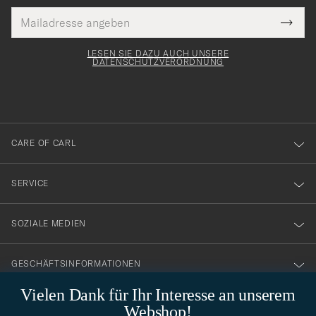
E-
Tack
lichtfeld
Mail
Submi
Adresse
för
Newsl
Form
LESEN SIE DAZU AUCH UNSERE
att
DATENSCHUTZVERORDNUNG
du
anmälde
dig
till
CARE OF CARL
vårt
nyhetsbrev!
SERVICE
SOZIALE MEDIEN
GESCHÄFTSINFORMATIONEN
Vielen Dank für Ihr Interesse an unserem
Webshop!