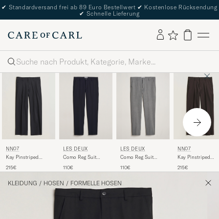
✔
Standardversand frei ab 89 Euro Bestellwert
✔
Kostenlose Rücksendung
✔
Schnelle Lieferung
Suche
LES DEUX
LES DEUX
NN07
NN07
Como Reg Suit
Como Reg Suit
Kay Pinstriped
Kay Pinstriped
Pants Navy
Pants Grey Melange
Pleated Trousers
Pleated Trousers
110€
110€
215€
215€
Navy Blue
Dark Brown
KLEIDUNG
/
HOSEN
/
FORMELLE HOSEN