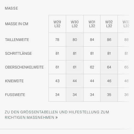
MASSE
W29
W30
W31
W32
W33
MASSE IN CM
L32
L32
L32
L32
L32
TAILLENWEITE
78
80
84
86
88
SCHRITTLÄNGE
81
81
81
81
81
OBERSCHENKELWEITE
61
61
62
64
65
KNIEWEITE
43
44
44
46
46
FUSSWEITE
34
34
34
35
36
ZU DEN GRÖSSENTABELLEN UND HILFESTELLUNG ZUM R
»
ICHTIGEN MASSNEHMEN