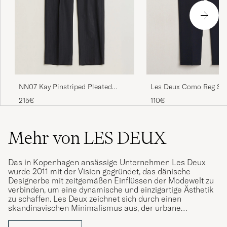
Les Deux Como Reg Sui
NN07 Kay Pinstriped Pleated
Navy
Trousers Navy Blue
110€
215€
Mehr von LES DEUX
Das in Kopenhagen ansässige Unternehmen Les Deux
wurde 2011 mit der Vision gegründet, das dänische
Designerbe mit zeitgemäßen Einflüssen der Modewelt zu
verbinden, um eine dynamische und einzigartige Ästhetik
zu schaffen. Les Deux zeichnet sich durch einen
skandinavischen Minimalismus aus, der urbane
Streetwear und den klassischen Preppy-Stil, der
amerikanischen Ivy-League-Universitäten, vereint. Das