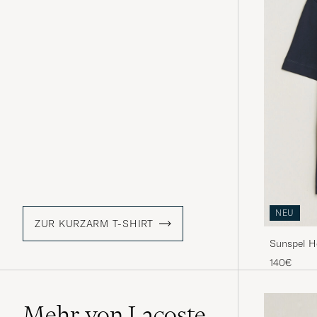
NEU
ZUR KURZARM T-SHIRT
Sunspel H
Midnight 
140€
Mehr von Lacoste