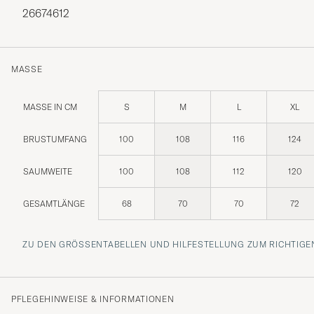
26674612
MASSE
MASSE IN CM
S
M
L
XL
BRUSTUMFANG
100
108
116
124
SAUMWEITE
100
108
112
120
GESAMTLÄNGE
68
70
70
72
ZU DEN GRÖSSENTABELLEN UND HILFESTELLUNG ZUM RICHTIGEN
PFLEGEHINWEISE & INFORMATIONEN