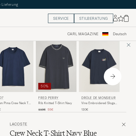
 Lieferung
SERVICE
STILBERATUNG
CARL MAGAZINE
Deutsch
50%
GANT
07
FRED PERRY
DRÔLE DE MONSIEUR
The Orig
m Pima Crew Neck T-
Rib Knitted T-Shirt Navy
Vine Embroidered Slogan
Horizon
rt Navy Blue
T-Shirt Navy
Regulärer Preis
Reduzierter Preis
45€
€
110€
55€
130€
LACOSTE
Crew Neck T-Shirt Navy Blue