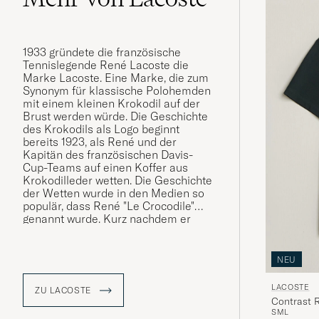
1933 gründete die französische
Tennislegende René Lacoste die
Marke Lacoste. Eine Marke, die zum
Synonym für klassische Polohemden
mit einem kleinen Krokodil auf der
Brust werden würde. Die Geschichte
des Krokodils als Logo beginnt
bereits 1923, als René und der
Kapitän des französischen Davis-
Cup-Teams auf einen Koffer aus
Krokodilleder wetten. Die Geschichte
der Wetten wurde in den Medien so
populär, dass René "Le Crocodile"
genannt wurde. Kurz nachdem er
seinen neuen Spitznamen erhalten
hatte, stickte René ein Krokodil auf
die Brust eines Blazers, den er trug -
NEU
eine Legende war geboren.
LACOSTE
ZU LACOSTE
Contrast R
S
M
L