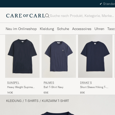
✔
Standar
Suche
Neu im Onlineshop
Kleidung
Schuhe
Accessoires
Uhren
Tasc
DRAKE'S
SUNSPEL
PALMES
Short Sleeve Hiking T-
Heavy Weight Supima
Ball T-Shirt Navy
Shirt Navy
Cotton T-Shirt Midnight
85€
140€
65€
Navy
KLEIDUNG
/
T-SHIRTS
/
KURZARM T-SHIRT