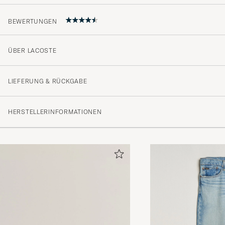
BEWERTUNGEN
ÜBER LACOSTE
Sitter bra!
NIKLAS E
GEKAUFT AM AUF CAREOFCARL.SE
LIEFERUNG & RÜCKGABE
HERSTELLERINFORMATIONEN
Passer til mine lacoste badebukser 🩳
PETER H
GEKAUFT AM AUF CAREOFCARL.DK