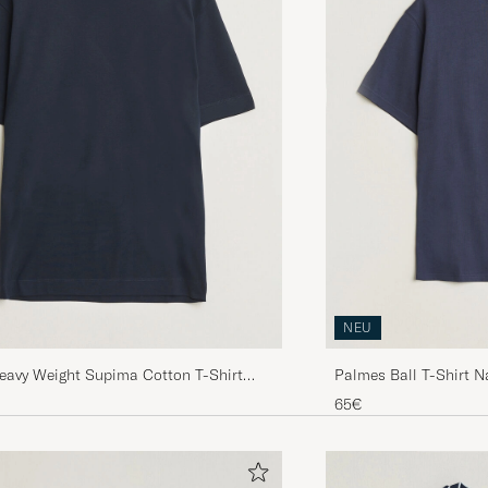
NEU
eavy Weight Supima Cotton T-Shirt
Palmes Ball T-Shirt N
Navy
65€