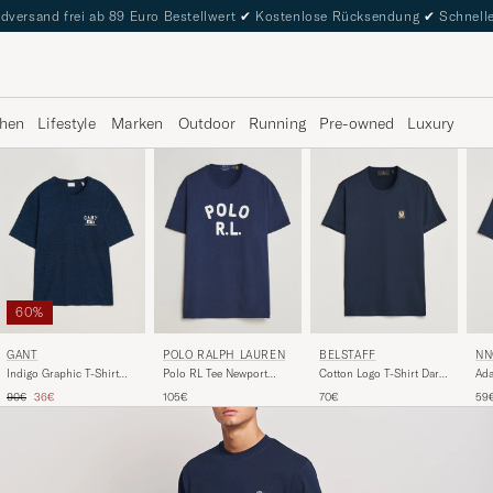
dversand frei ab 89 Euro Bestellwert
✔
Kostenlose Rücksendung
✔
Schnelle
hen
Lifestyle
Marken
Outdoor
Running
Pre-owned
Luxury
60%
BELSTAFF
NN
GANT
POLO RALPH LAUREN
Cotton Logo T-Shirt Dark
Ada
Indigo Graphic T-Shirt
Polo RL Tee Newport
Ink
Shi
Dark Blue
Navy
Regulärer Preis
Reduzierter Preis
70€
59
90€
36€
105€