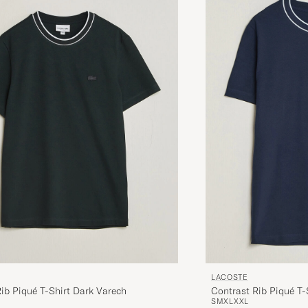
LACOSTE
ib Piqué T-Shirt Dark Varech
Contrast Rib Piqué T-
S
M
XL
XXL