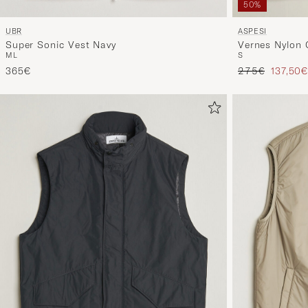
50%
UBR
ASPESI
Super Sonic Vest Navy
Vernes Nylon 
M
L
S
Regulärer Prei
Reduzie
365€
275€
137,50