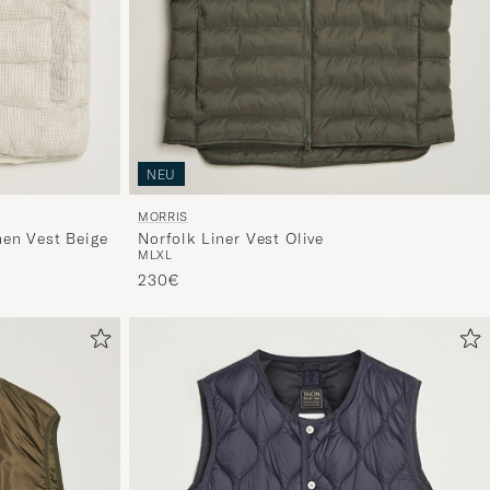
NEU
MORRIS
en Vest Beige
Norfolk Liner Vest Olive
M
L
XL
230€