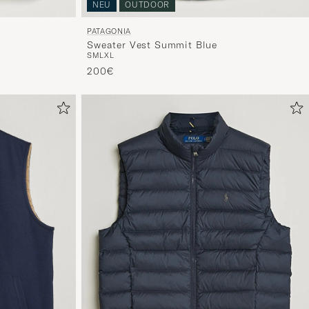
NEU
OUTDOOR
PATAGONIA
Sweater Vest Summit Blue
S
M
L
XL
200€