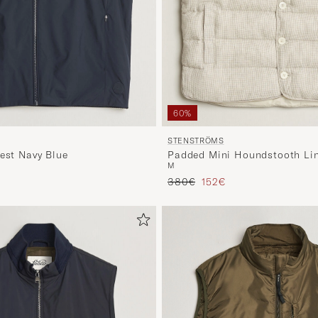
60%
STENSTRÖMS
Vest Navy Blue
Padded Mini Houndstooth Lin
M
s
rter Preis
Regulärer Preis
Reduzierter Preis
380€
152€