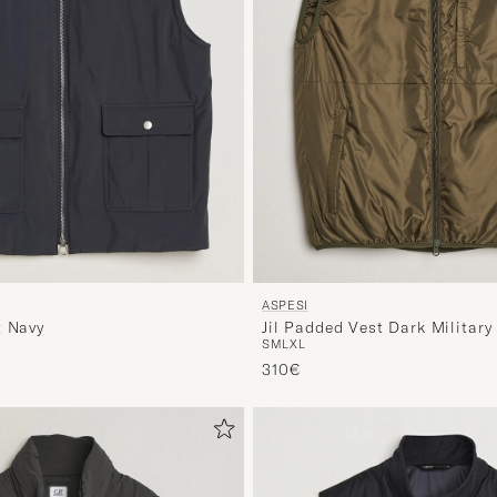
ASPESI
Jil Padded Vest Dark Military
t Navy
S
M
L
XL
s
rter Preis
310€