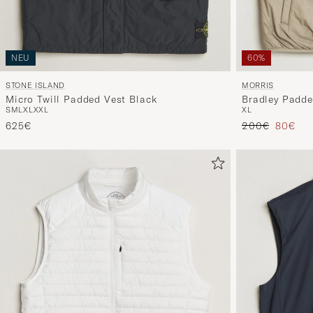
NEU
60%
STONE ISLAND
MORRIS
Micro Twill Padded Vest Black
Bradley Padde
S
M
L
XL
XXL
XL
Regulärer Prei
Reduzie
625€
200€
80€