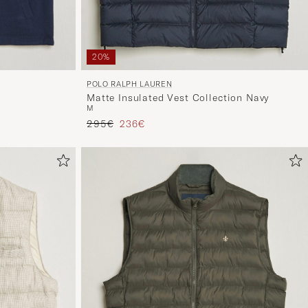
20%
POLO RALPH LAUREN
Matte Insulated Vest Collection Navy
M
Regulärer Preis
Reduzierter Preis
295€
236€