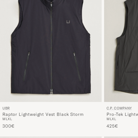
UBR
C.P. COMPANY
Raptor Lightweight Vest Black Storm
Pro-Tek Light
M
L
XL
M
L
XL
300€
425€