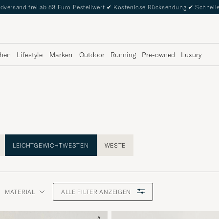
dversand frei ab 89 Euro Bestellwert
✔
Kostenlose Rücksendung
✔
Schnelle
hen
Lifestyle
Marken
Outdoor
Running
Pre-owned
Luxury
LEICHTGEWICHTWESTEN
WESTE
MATERIAL
ALLE FILTER ANZEIGEN