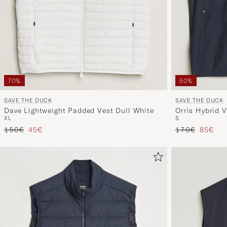
70%
50%
SAVE THE DUCK
SAVE THE DUCK
Dave Lightweight Padded Vest Dull White
Orris Hybrid 
XL
S
Regulärer Preis
Reduzierter Preis
Regulärer Prei
Reduzie
150€
45€
170€
85€