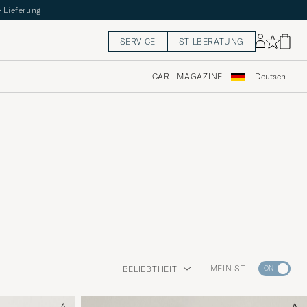
 Lieferung
SERVICE
STILBERATUNG
CARL MAGAZINE
Deutsch
Wechseln
MEIN STIL
BELIEBTHEIT
Sie
zur