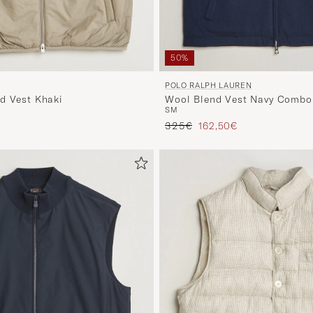
50%
POLO RALPH LAUREN
d Vest Khaki
Wool Blend Vest Navy Combo
S
M
s
rter Preis
Regulärer Preis
Reduzierter Preis
325€
162,50€