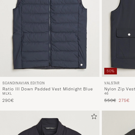
50%
VALSTAR
SCANDINAVIAN EDITION
Nylon Zip Ves
Ratio III Down Padded Vest Midnight Blue
46
M
L
XL
Regulärer Prei
Reduzie
550€
275€
290€