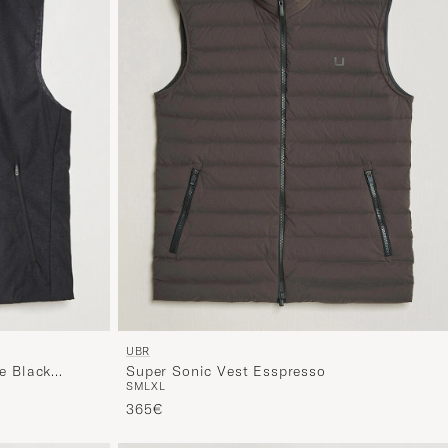
UBR
Super Sonic Vest Esspresso
le Black
S
M
L
XL
365€