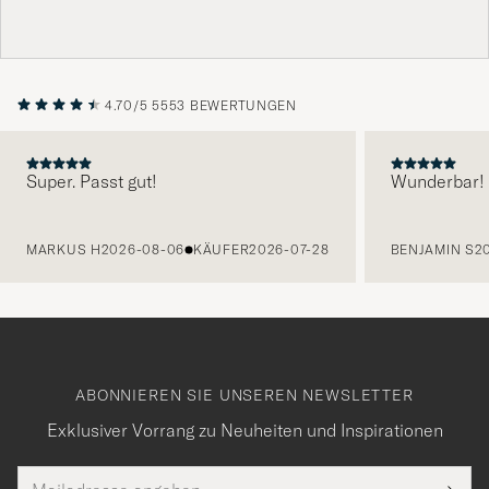
4.70/5
5553 BEWERTUNGEN
Super. Passt gut!
Wunderbar!
VORHERIGE
MARKUS H
2026-08-06
KÄUFER
2026-07-28
BENJAMIN S
2
ABONNIEREN SIE UNSEREN NEWSLETTER
Exklusiver Vorrang zu Neuheiten und Inspirationen
E-