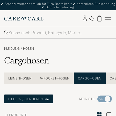
✔
Standardversand frei ab 89 Euro Bestellwert
✔
Kostenlose Rücksendung
✔
Schnelle Lieferung
Suche
KLEIDUNG
/
HOSEN
Cargohosen
LEINENHOSEN
5-POCKET-HOSEN
CARGOHOSEN
CA
Wechseln
MEIN STIL
FILTERN / SORTIEREN
Sie
zur
11
PRODUKTE