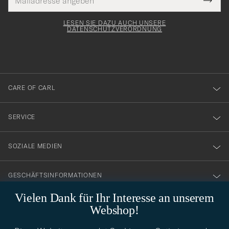
Tack
lichtfeld
Mail
Submi
Adresse
för
Newsl
Form
LESEN SIE DAZU AUCH UNSERE
att
DATENSCHUTZVERORDNUNG
du
anmälde
dig
till
CARE OF CARL
vårt
nyhetsbrev!
SERVICE
SOZIALE MEDIEN
GESCHÄFTSINFORMATIONEN
Vielen Dank für Ihr Interesse an unserem
Webshop!
STILBERATUNG