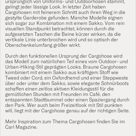
ursprünglich von Uniforms- und Outdoorhosen stammt,
gelingt jeder lässige Look. In letzter Zeit haben
Cargohosen mit feinerem Schnitt auch ihren Weg in die
gestylte Garderobe gefunden. Manche Modelle eignen
sich sogar zur Kombination mit einem
Sakko
. Vom rein
visuellen Standpunkt betrachtet, können durch die
aufgesetzten Taschen die Beine kürzer wirken, da die
vertikale Linie unterbrochen wird und so optisch der
Oberschenkelumfang größer wirkt.
Durch den funktionellen Ursprung der Cargohose wird
das Modell zum natürlichen Teil eines vom Outdoor- und
Urban-Hiking-Stil geprägten Looks. Braune Cargohosen
kombiniert mit einem
Sakko
aus kräftigem Stoff wie
Tweed oder Cord, ein
Oxfordhemd
und einer
Steppweste
über oder unter dem
Sakko
, sowie elegante
Schnürboots
schaffen einen zeitlos aktiven Kleidungsstil für die
gemütlichen Stunden mit Freunden im Café, den
entspannten Stadtbummel oder einen Spaziergang durch
den Park. Wer auch beim Freizeitlook mit Stil punkten
will, liegt mit der Cargohose genau auf der richtigen Seite.
Mehr Inspiration zum Thema Cargohosen finden Sie im
Carl Magazine.