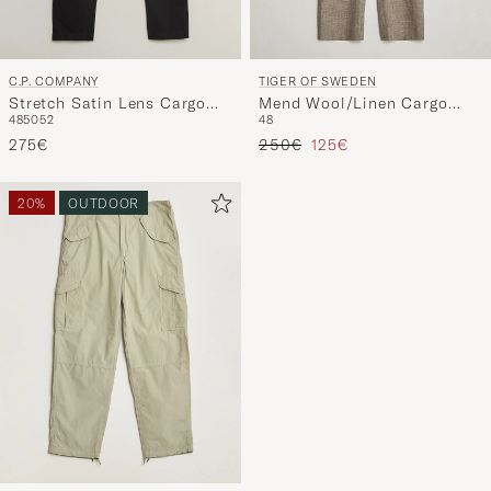
C.P. COMPANY
TIGER OF SWEDEN
Stretch Satin Lens Cargo
Mend Wool/Linen Cargo
48
50
52
48
Pants Black
Trousers Sawgrass Brown
Regulärer Preis
Reduzierter Preis
275€
250€
125€
20%
OUTDOOR