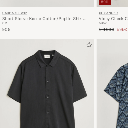
50%
CARHARTT WIP
JIL SANDER
Short Sleeve Keene Cotton/Poplin Shirt
Vichy Check C
S
M
50
52
White
Regulärer Prei
Reduz
90€
1 190€
595€