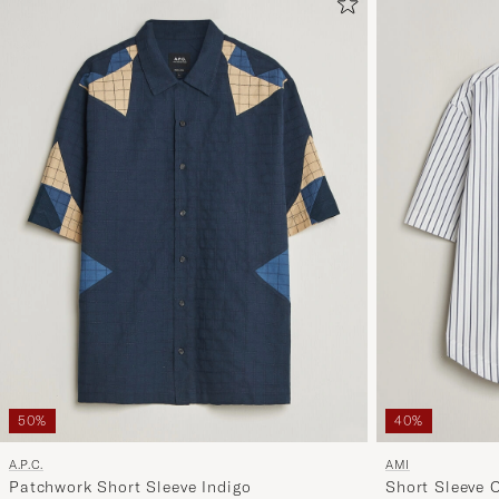
50%
40%
A.P.C.
AMI
Patchwork Short Sleeve Indigo
Short Sleeve 