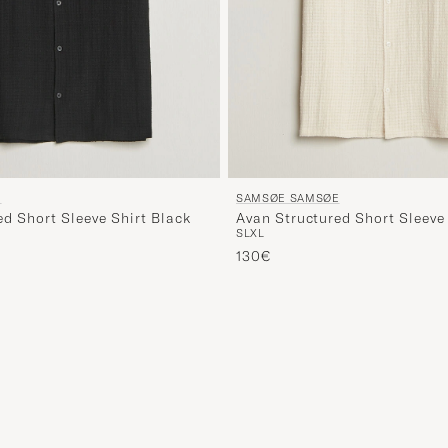
E
SAMSØE SAMSØE
ed Short Sleeve Shirt Black
Avan Structured Short Sleeve 
S
L
XL
Cream
130€