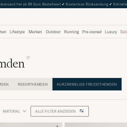
dversand frei ab 89 Euro Bestellwert
✔
Kostenlose Rücksendung
✔
Schnelle
hen
Lifestyle
Marken
Outdoor
Running
Pre-owned
Luxury
Sal
17
emden
MDEN
RESORTHEMDEN
KURZÄRMELIGE FREIZEITHEMDEN
MATERIAL
ALLE FILTER ANZEIGEN