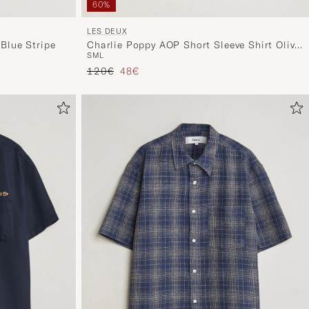
60%
LES DEUX
 Blue Stripe
Charlie Poppy AOP Short Sleeve Shirt Olive
S
M
L
Night
Regulärer Preis
Reduzierter Preis
120€
48€