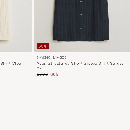
50%
SAMSØE SAMSØE
Shirt Clear
Avan Structured Short Sleeve Shirt Salute
M
L
Navy
Regulärer Preis
Reduzierter Preis
130€
65€