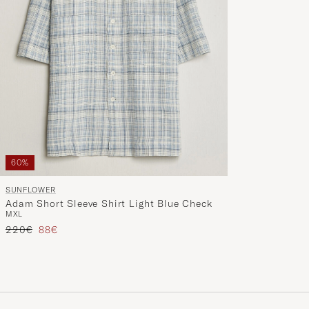
60%
SUNFLOWER
Adam Short Sleeve Shirt Light Blue Check
M
XL
Regulärer Preis
Reduzierter Preis
220€
88€