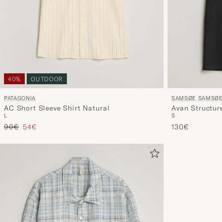
40%
OUTDOOR
PATAGONIA
SAMSØE SAMSØ
AC Short Sleeve Shirt Natural
Avan Structur
L
S
Regulärer Preis
Reduzierter Preis
90€
54€
130€