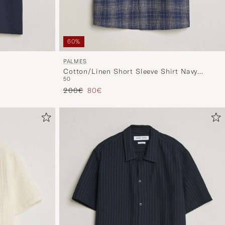
60%
PALMES
Cotton/Linen Short Sleeve Shirt Navy
50
Check
Regulärer Preis
Reduzierter Preis
200€
80€