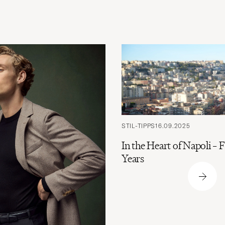
STIL-TIPPS
16.09.2025
In the Heart of Napoli –
Years