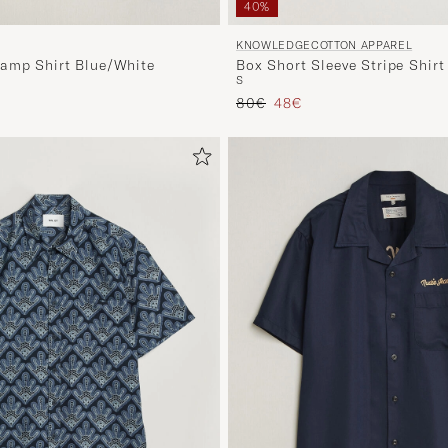
40%
KNOWLEDGECOTTON APPAREL
amp Shirt Blue/White
Box Short Sleeve Stripe Shirt
S
s
ierter Preis
Regulärer Preis
Reduzierter Preis
80€
48€