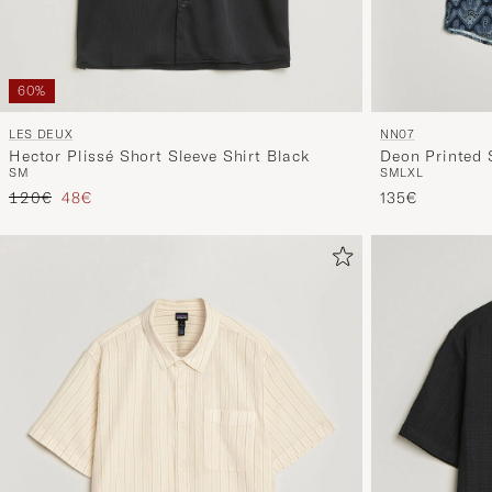
60%
LES DEUX
NN07
Hector Plissé Short Sleeve Shirt Black
Deon Printed 
S
M
S
M
L
XL
Regulärer Preis
Reduzierter Preis
120€
48€
135€