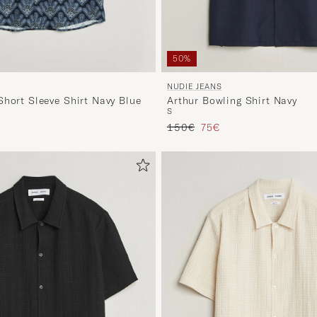
50%
NUDIE JEANS
Short Sleeve Shirt Navy Blue
Arthur Bowling Shirt Navy
S
Regulärer Preis
Reduzierter Preis
150€
75€