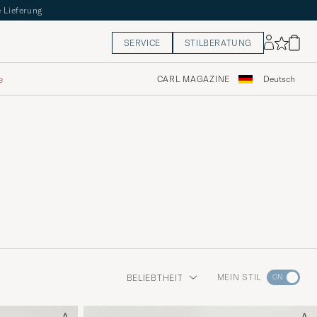
 Lieferung
SERVICE
STILBERATUNG
e
CARL MAGAZINE
Deutsch
Wechseln
MEIN STIL
BELIEBTHEIT
Sie
zur