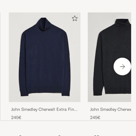
GUSTAV L
GEKAUFT AM AUF CAREOFCARL.SE
Sehr gute Qualität. Top Passform. 50=L
LUDWIG S
GEKAUFT AM AUF CAREOFCARL.DE
Bra passform, skön kvalitet.
FREDRIK L
GEKAUFT AM AUF CAREOFCARL.SE
John Smedley Cherwell Extra Fine
John Smedley Cherwell 
Merino Rollneck Midnight
Merino Rollneck Black
245€
245€