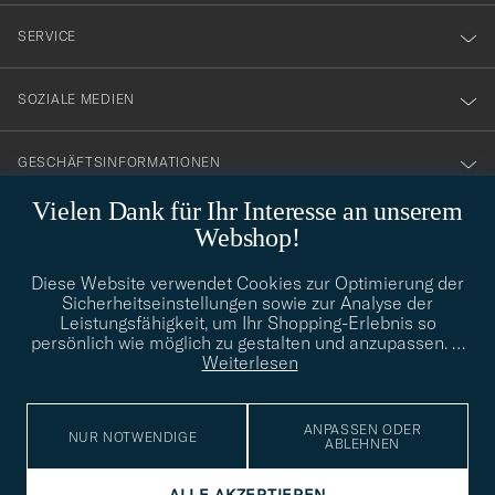
nyhetsbrev!
SERVICE
SOZIALE MEDIEN
GESCHÄFTSINFORMATIONEN
Vielen Dank für Ihr Interesse an unserem
Webshop!
STILBERATUNG
Diese Website verwendet Cookies zur Optimierung der
Benötigen Sie Hilfe bei der Suche nach Ihrem persönlichen Stil?
Sicherheitseinstellungen sowie zur Analyse der
Wenden Sie sich an uns, wir helfen Ihnen gerne weiter!
Leistungsfähigkeit, um Ihr Shopping-Erlebnis so
persönlich wie möglich zu gestalten und anzupassen.
…
info@careofcarl.de
STILBERATUNG
Weiterlesen
ANPASSEN ODER
NUR NOTWENDIGE
ABLEHNEN
© Care of Carl 2026