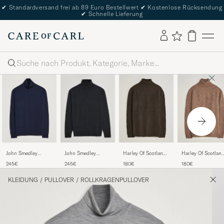
✔
Standardversand frei ab 89 Euro Bestellwert
✔
Kostenlose Rücksendung
✔
Schnelle Lieferung
Suche
John Smedley
John Smedley
Harley Of Scotland
Harley Of Scotlan
Cherwell Extra Fine
Cherwell Extra Fine
Brushed Supersoft
Brushed Supersof
245€
245€
180€
180€
Merino Rollneck
Merino Rollneck
Lambswool
Lambswool
Midnight
Black
Rollneck Carob
Rollneck Tundra
KLEIDUNG
/
PULLOVER
/
ROLLKRAGENPULLOVER