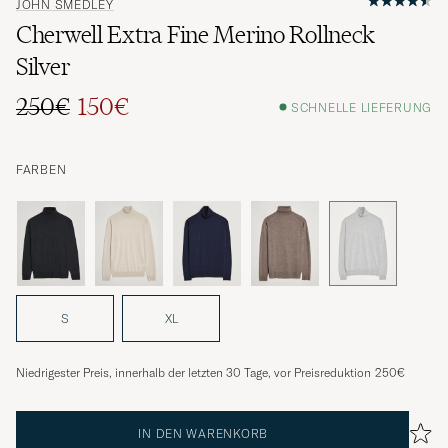
JOHN SMEDLEY
Cherwell Extra Fine Merino Rollneck
Silver
250€
150€
SCHNELLE LIEFERUNG
Regulärer Preis
Reduzierter Preis
FARBEN
S
XL
Niedrigester Preis, innerhalb der letzten 30 Tage, vor Preisreduktion
250€
IN DEN WARENKORB