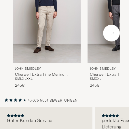
JOHN SMEDLEY
JOHN SMEDLEY
Cherwell Extra Fine Merino
Cherwell Extra Fine 
S
M
L
XL
XXL
S
M
XXL
Rollneck Midnight
Rollneck Black
245€
245€
4.70/5
5551 BEWERTUNGEN
Guter Kunden Service
perfekte Pas
Lieferung