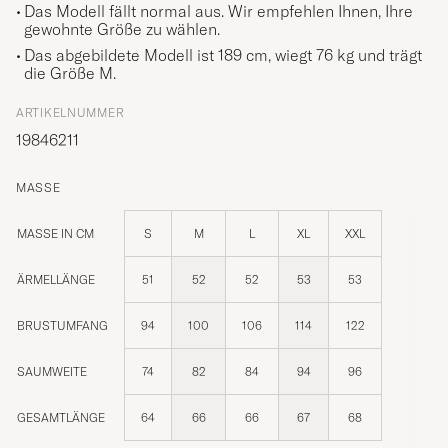
Das Modell fällt normal aus. Wir empfehlen Ihnen, Ihre
gewohnte Größe zu wählen.
Das abgebildete Modell ist 189 cm, wiegt 76 kg und trägt
die Größe
M
.
ARTIKELNUMMER
19846211
MASSE
MASSE IN CM
S
M
L
XL
XXL
ÄRMELLÄNGE
51
52
52
53
53
BRUSTUMFANG
94
100
106
114
122
SAUMWEITE
74
82
84
94
96
GESAMTLÄNGE
64
66
66
67
68