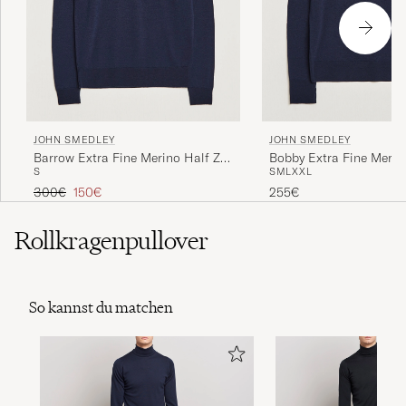
JOHN SMEDLEY
JOHN SMEDLEY
Barrow Extra Fine Merino Half Zip
Bobby Extra Fine Meri
S
S
M
L
XXL
Midnight
Pullover Midnight
Regulärer Preis
Reduzierter Preis
300€
150€
255€
Rollkragenpullover
So kannst du matchen