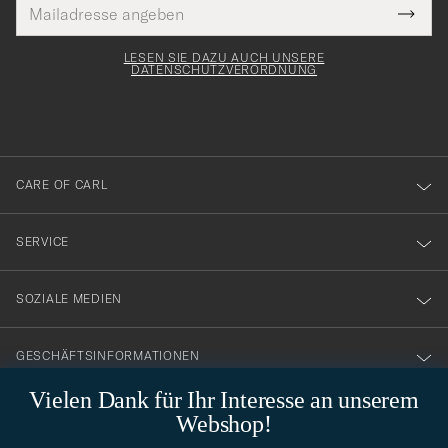
E-
Tack
lichtfeld
Mail
Submi
Adresse
för
Newsl
Form
LESEN SIE DAZU AUCH UNSERE
att
DATENSCHUTZVERORDNUNG
du
anmälde
dig
till
CARE OF CARL
vårt
nyhetsbrev!
SERVICE
SOZIALE MEDIEN
GESCHÄFTSINFORMATIONEN
Vielen Dank für Ihr Interesse an unserem
Webshop!
STILBERATUNG