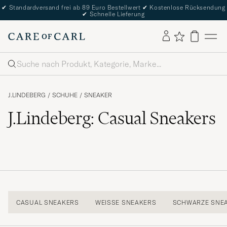
✔
Standardversand frei ab 89 Euro Bestellwert
✔
Kostenlose Rücksendung
✔
Schnelle Lieferung
Suche
J.LINDEBERG
/
SCHUHE
/
SNEAKER
J.Lindeberg: Casual Sneakers
CASUAL SNEAKERS
WEISSE SNEAKERS
SCHWARZE SNE