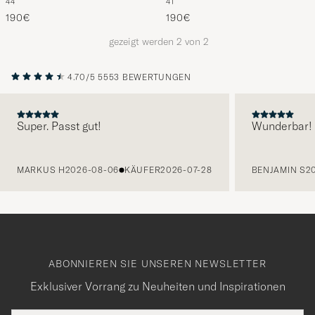
44
41
Sneaker Black
Sneaker White
die
190€
190€
nun
gezeigt werden
2
von
2
Ihrem
Stil
4.70/5
5553 BEWERTUNGEN
entspricht
Super. Passt gut!
Wunderbar!
VORHERIGE
MARKUS H
2026-08-06
KÄUFER
2026-07-28
BENJAMIN S
2
ABONNIEREN SIE UNSEREN NEWSLETTER
Exklusiver Vorrang zu Neuheiten und Inspirationen