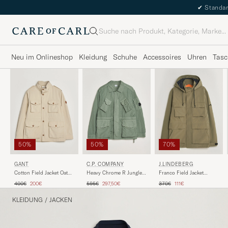
✔
Standar
Suche
Neu im Onlineshop
Kleidung
Schuhe
Accessoires
Uhren
Tasc
50%
50%
70%
GANT
C.P. COMPANY
J.LINDEBERG
Cotton Field Jacket Oat
Heavy Chrome R Jungle
Franco Field Jacket
Beige
Jacket Green
Kalamata
Regulärer Preis
Reduzierter Preis
Regulärer Preis
Reduzierter Preis
Regulärer Preis
Reduzierter Preis
400€
200€
595€
297,50€
370€
111€
KLEIDUNG
/
JACKEN