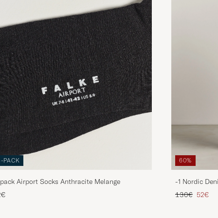
3-PACK
60%
pack Airport Socks Anthracite Melange
-1 Nordic Den
Regulärer Pre
Reduzie
2€
130€
52€