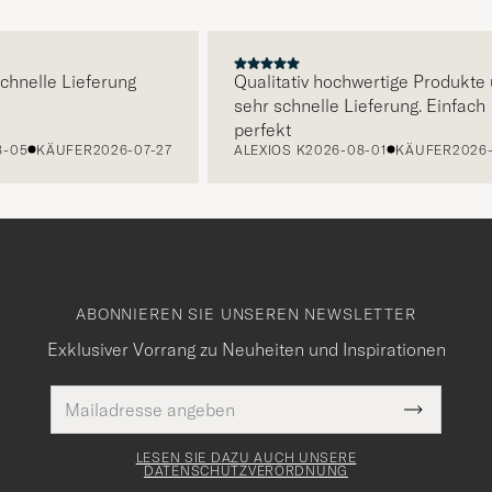
E
elle Lieferung
Qualitativ hochwertige Produkte und
sehr schnelle Lieferung. Einfach
perfekt
KÄUFER
2026-07-27
ALEXIOS K
2026-08-01
KÄUFER
2026-07-2
ABONNIEREN SIE UNSEREN NEWSLETTER
Exklusiver Vorrang zu Neuheiten und Inspirationen
E-
Pflichtfeld
Mail
Submit
Adresse
Newslette
Form
LESEN SIE DAZU AUCH UNSERE
DATENSCHUTZVERORDNUNG