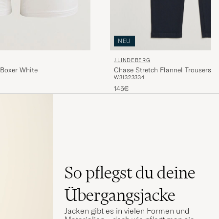
NEU
J.LINDEBERG
Chase Stretch Flannel Trousers J
 Boxer White
W31
32
33
34
145€
So pflegst du deine
Übergangsjacke
Jacken gibt es in vielen Formen und