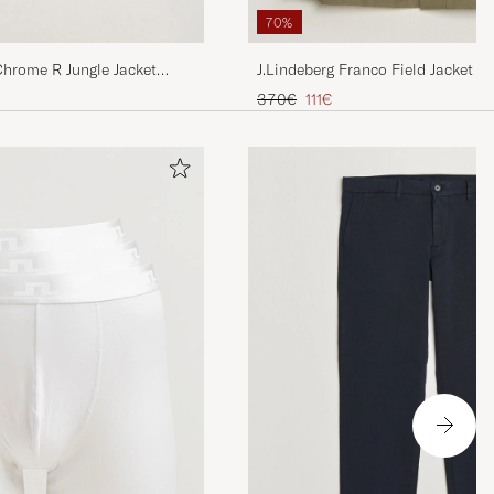
70%
hrome R Jungle Jacket
J.Lindeberg Franco Field Jacket 
is
Regulärer Preis
Reduzierter Preis
370€
111€