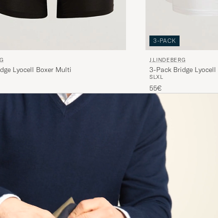
3-PACK
RG
J.LINDEBERG
dge Lyocell Boxer Multi
3-Pack Bridge Lyocell
S
L
XL
55€