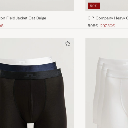
50%
on Field Jacket Oat Beige
C.P. Company Heavy C
Green
Preis
uzierter Preis
Regulärer Preis
Reduzierter Pre
0€
595€
297,50€