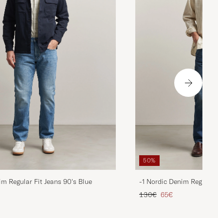
50%
im Regular Fit Jeans 90's Blue
-1 Nordic Denim Regular 
is
rter Preis
Regulärer Preis
Reduzierter Preis
130€
65€