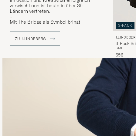
Innovation und Kreativität erfolgreich
verwischt und ist heute in über 35
Ländern vertreten.
Mit The Bridge als Symbol bringt
3-PACK
J.Lindeberg Kulturen und Ideen
zusammen, indem es
J.LINDEBE
Kleidungsstücke kreiert, die für
ZU J.LINDEBERG
3-Pack Bri
Qualität, Nachhaltigkeit und Stil
S
M
L
stehen. Entdecken Sie unser
Sortiment bei Care of Carl, wo
55€
Tradition auf Moderne trifft.