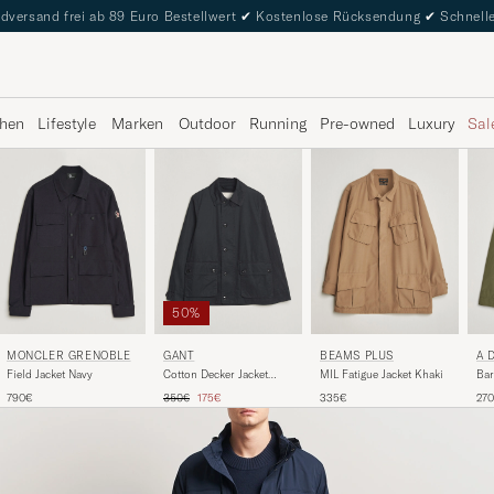
dversand frei ab 89 Euro Bestellwert
✔
Kostenlose Rücksendung
✔
Schnelle
hen
Lifestyle
Marken
Outdoor
Running
Pre-owned
Luxury
Sal
50%
A 
MONCLER GRENOBLE
GANT
BEAMS PLUS
Bar
Field Jacket Navy
Cotton Decker Jacket
MIL Fatigue Jacket Khaki
Black
Regulärer Preis
Reduzierter Preis
27
790€
350€
175€
335€