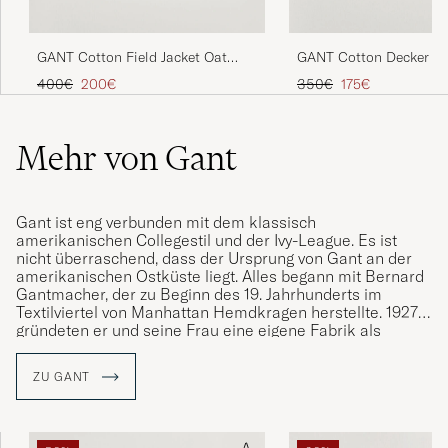
GANT Cotton Field Jacket Oat
GANT Cotton Decker Ja
Beige
Regulärer Preis
Reduzierter Preis
Regulärer Preis
Reduzierter Preis
400€
200€
350€
175€
Mehr von Gant
Gant ist eng verbunden mit dem klassisch
amerikanischen Collegestil und der Ivy-League. Es ist
nicht überraschend, dass der Ursprung von Gant an der
amerikanischen Ostküste liegt. Alles begann mit Bernard
Gantmacher, der zu Beginn des 19. Jahrhunderts im
Textilviertel von Manhattan Hemdkragen herstellte. 1927
gründeten er und seine Frau eine eigene Fabrik als
Subunternehmer für andere Marken. Die Hemden, die für
andere Unternehmen gefertigt wurden, gewannen immer
ZU GANT
mehr an Popularität. Im Jahr 1949 gründete die Familie
Gantmacher zusammen mit ihren Söhne die Marke Gant.
Gant wurde vom Preppy-Stil geprägt wie der Style von der