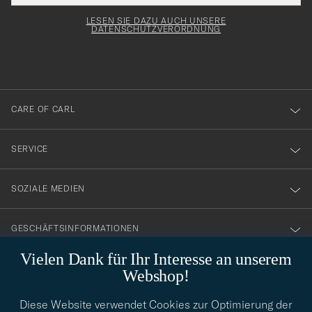
Adresse
för
Newsl
Form
LESEN SIE DAZU AUCH UNSERE
att
DATENSCHUTZVERORDNUNG
du
anmälde
dig
till
CARE OF CARL
vårt
nyhetsbrev!
SERVICE
SOZIALE MEDIEN
GESCHÄFTSINFORMATIONEN
Vielen Dank für Ihr Interesse an unserem
Webshop!
STILBERATUNG
Diese Website verwendet Cookies zur Optimierung der
Benötigen Sie Hilfe bei der Suche nach Ihrem persönlichen Stil?