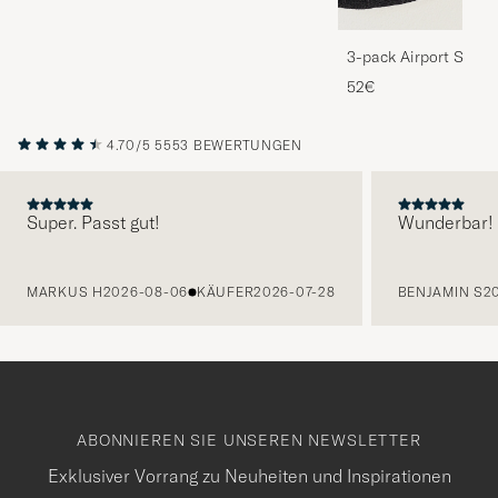
3-pack Airport Socks
Melange
52€
4.70/5
5553 BEWERTUNGEN
Super. Passt gut!
Wunderbar!
VORHERIGE
MARKUS H
2026-08-06
KÄUFER
2026-07-28
BENJAMIN S
2
ABONNIEREN SIE UNSEREN NEWSLETTER
Exklusiver Vorrang zu Neuheiten und Inspirationen