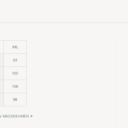
XXL
53
120
108
68
»
 MASSNEHMEN