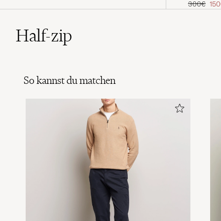
Regulärer 
Red
300€
15
Half-zip
So kannst du matchen