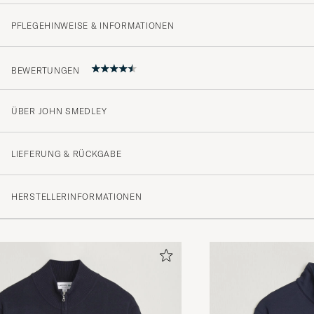
PFLEGEHINWEISE & INFORMATIONEN
BEWERTUNGEN
ÜBER JOHN SMEDLEY
Jag köpte min första tröja från John Smedley för 25 år sen. Jag le
den i ur och skur under väldigt många år (15+ år). Trots att den är
LIEFERUNG & RÜCKGABE
otroligt tunnt stickad så håller materialet och även elas
muddarna behåller sin spänst. John Smedley är inte billigt i inköp men
det är ett märke som betalar sig under åren. Designen i 
HERSTELLERINFORMATIONEN
och förändras inte heller.
HENRIK L
GEKAUFT AM AUF CAREOFCARL.SE