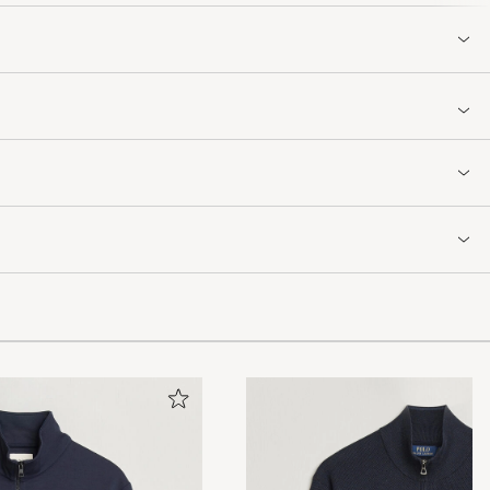
vde i
ticiteten runt
sig är tidlös