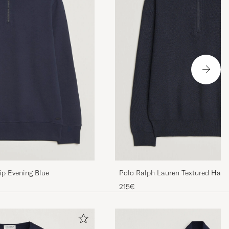
ip Evening Blue
Polo Ralph Lauren Textured Half-
Heather
is
215€