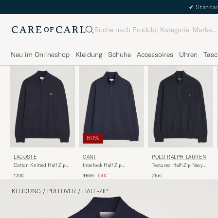
✔
Standar
Suche
Neu im Onlineshop
Kleidung
Schuhe
Accessoires
Uhren
Tasc
60%
LACOSTE
GANT
POLO RALPH LAUREN
Cotton Knitted Half Zip
Interlock Half Zip
Textured Half-Zip Navy
Navy Blue
Evening Blue
Heather
Regulärer Preis
Reduzierter Preis
120€
160€
64€
215€
KLEIDUNG
/
PULLOVER
/
HALF-ZIP