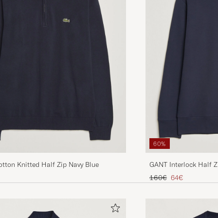
60%
tton Knitted Half Zip Navy Blue
GANT Interlock Half Z
Regulärer Preis
Reduzierter Pre
160€
64€