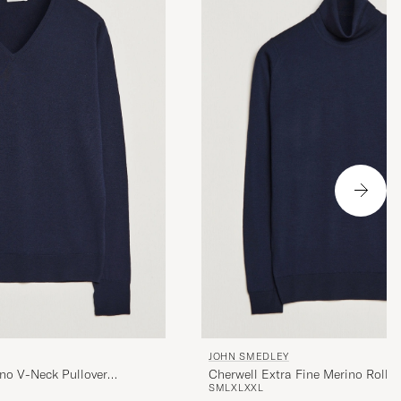
JOHN SMEDLEY
no V-Neck Pullover
Cherwell Extra Fine Merino Rolln
S
M
L
XL
XXL