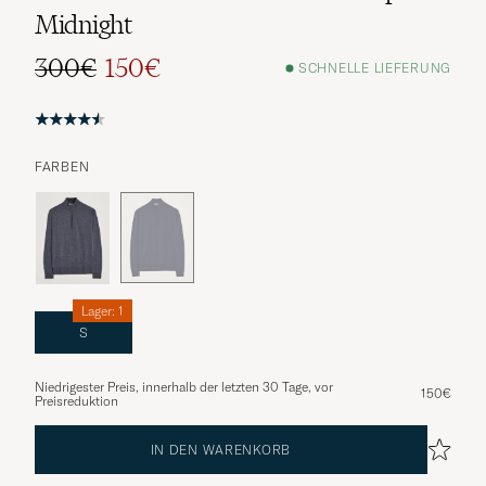
Midnight
300€
150€
SCHNELLE LIEFERUNG
FARBEN
Lager: 1
S
Niedrigester Preis, innerhalb der letzten 30 Tage, vor
150€
Preisreduktion
IN DEN WARENKORB