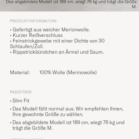
Das abgebildete Modell ist 189 cm, wiegt 76 kg und trägt die Größe
M.
PRODUKTINFORMATION
• Gefertigt aus weicher Merionwolle.
• Kurzer Reißverschluss
• Feinstrickgewebe mit einer Dichte von 30
Schlaufen/Zoll.
• Rippstrickbündchen an Ärmel und Saum.
Material:
100% Wolle (Merinowolle)
PASSFORM
Slim Fit
Das Modell fällt normal aus. Wir empfehlen Ihnen,
Ihre gewohnte Größe zu wählen.
Das abgebildete Modell ist 189 cm, wiegt 76 kg und
trägt die Größe
M
.