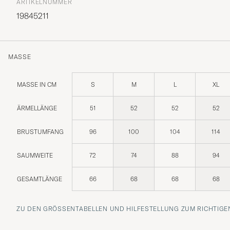
ARTIKELNUMMER
19845211
MASSE
MASSE IN CM
S
M
L
XL
ÄRMELLÄNGE
51
52
52
52
BRUSTUMFANG
96
100
104
114
SAUMWEITE
72
74
88
94
GESAMTLÄNGE
66
68
68
68
ZU DEN GRÖSSENTABELLEN UND HILFESTELLUNG ZUM RICHTIGEN