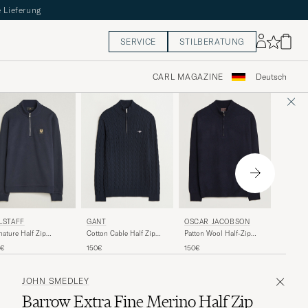
 Lieferung
SERVICE
STILBERATUNG
CARL MAGAZINE
Deutsch
POLO 
GANT
LSTAFF
OSCAR JACOBSON
Tech Do
Cotton Cable Half Zip
nature Half Zip
Patton Wool Half-Zip
Zip Offi
Evening Blue
atshirt Dark Ink
Navy
185€
150€
0€
150€
JOHN SMEDLEY
Barrow Extra Fine Merino Half Zip