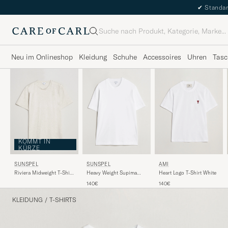
✔
Standar
Suche
Neu im Onlineshop
Kleidung
Schuhe
Accessoires
Uhren
Tasc
KOMMT IN
KÜRZE
SUNSPEL
SUNSPEL
AMI
Riviera Midweight T-Shirt
Heavy Weight Supima
Heart Logo T-Shirt White
Archive White
Cotton T-Shirt White
140€
140€
KLEIDUNG
/
T-SHIRTS