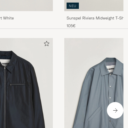
NEU
rt White
Sunspel Riviera Midweight T-Shir
105€