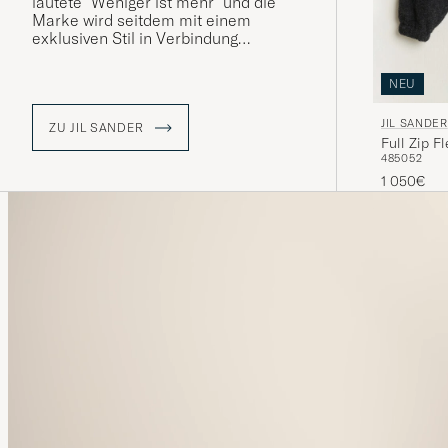
lautete "Weniger ist mehr" und die
Marke wird seitdem mit einem
exklusiven Stil in Verbindung
gebracht, der Modernität, Eleganz und
Zeitlosigkeit ausstrahlt. Im Jahr 2017
NEU
übernahm das Ehepaar Lucie und
Luke Meier die Kreativdirektion des
JIL SANDER
Unternehmens. Das Design-Duo setzt
ZU JIL SANDER
Full Zip F
auf innovative und aufregende
48
50
52
Kollektionen, ohne dabei auf
1 050€
Bodenständigkeit zu verzichten. Die
Marke hat derzeit ihren Sitz in
Mailand, Italien.