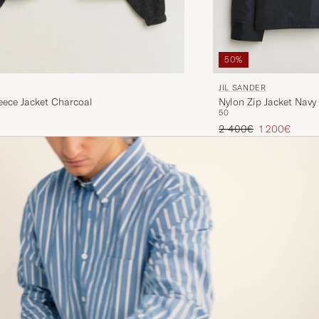
50%
JIL SANDER
leece Jacket Charcoal
Nylon Zip Jacket Navy
50
Regulärer Preis
Reduzierter P
2 400€
1 200€