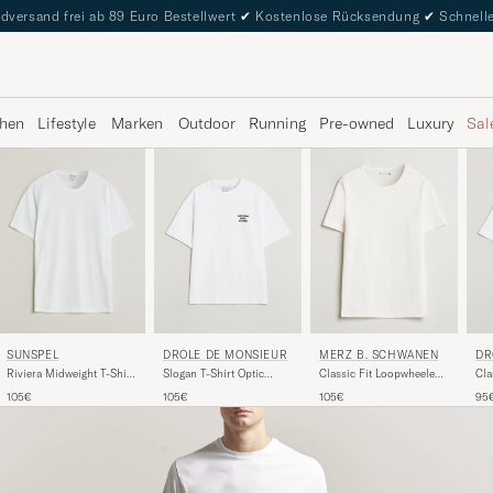
dversand frei ab 89 Euro Bestellwert
✔
Kostenlose Rücksendung
✔
Schnelle
hen
Lifestyle
Marken
Outdoor
Running
Pre-owned
Luxury
Sal
DRÔLE DE MONSIEUR
MERZ B. SCHWANEN
DR
SUNSPEL
Slogan T-Shirt Optic
Classic Fit Loopwheeled
Cla
Riviera Midweight T-Shirt
White
T-Shirt White
Opt
White
105€
105€
95
105€