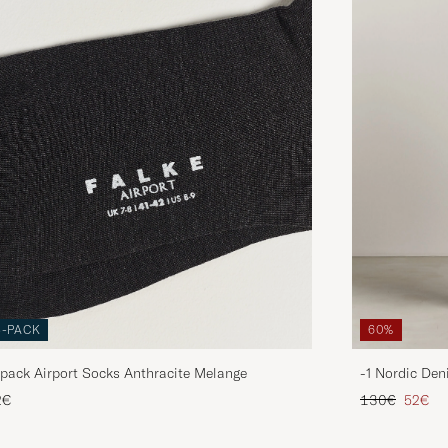
3-PACK
60%
pack Airport Socks Anthracite Melange
-1 Nordic Den
Regulärer Pre
Reduzie
2€
130€
52€