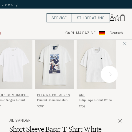
 Lieferung
SERVICE
STILBERATUNG
e
CARL MAGAZINE
Deutsch
AMI
ÔLE DE MONSIEUR
POLO RALPH LAUREN
AMI
Contrast
ssic Slogan T-Shirt
Printed Championship
Tulip Logo T-Shirt White
Shirt Wh
ic White
Tee White
140€
€
100€
170€
JIL SANDER
Short Sleeve Basic T-Shirt White