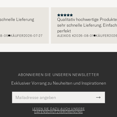
E
nelle Lieferung
Qualitativ hochwertige Produkte un
sehr schnelle Lieferung. Einfach
perfekt
5
KÄUFER
2026-07-27
ALEXIOS K
2026-08-01
KÄUFER
2026-07
ABONNIEREN SIE UNSEREN NEWSLETTER
Exklusiver Vorrang zu Neuheiten und Inspirationen
E-
Pflichtfeld
Mail
Submit
Adresse
Newslette
Form
LESEN SIE DAZU AUCH UNSERE
DATENSCHUTZVERORDNUNG