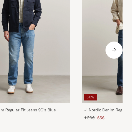
50%
im Regular Fit Jeans 90's Blue
-1 Nordic Denim Regular 
is
rter Preis
Regulärer Preis
Reduzierter Preis
130€
65€