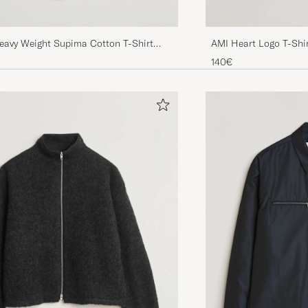
eavy Weight Supima Cotton T-Shirt
AMI Heart Logo T-Shi
140€