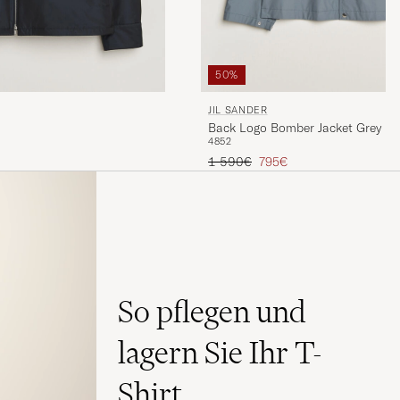
50%
JIL SANDER
Back Logo Bomber Jacket Grey
48
52
reis
Regulärer Preis
Reduzierter Preis
1 590€
795€
So pflegen und
lagern Sie Ihr T-
Shirt