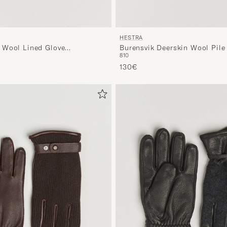
HESTRA
 Wool Lined Glove
Burensvik Deerskin Wool Pile
8
10
e
130€