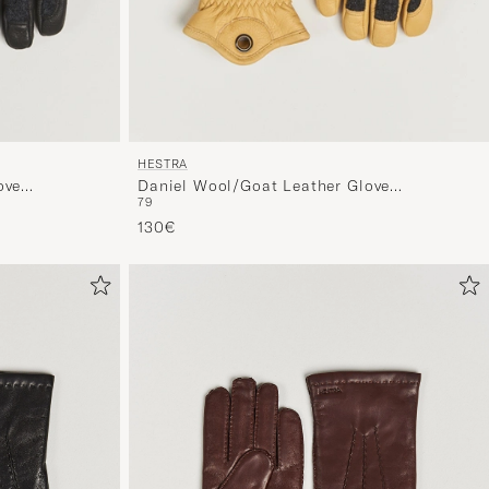
HESTRA
ove
Daniel Wool/Goat Leather Glove
7
9
Charcoal/Tan
130€