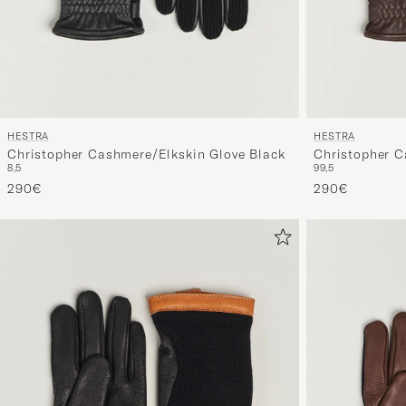
HESTRA
HESTRA
Christopher Cashmere/Elkskin Glove Black
Christopher C
8,5
9
9,5
Espresso
290€
290€