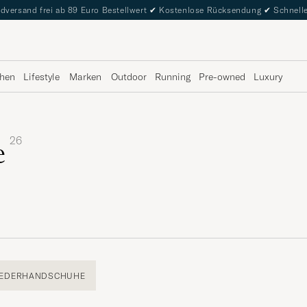
dversand frei ab 89 Euro Bestellwert
✔
Kostenlose Rücksendung
✔
Schnelle
hen
Lifestyle
Marken
Outdoor
Running
Pre-owned
Luxury
26
e
LEDERHANDSCHUHE