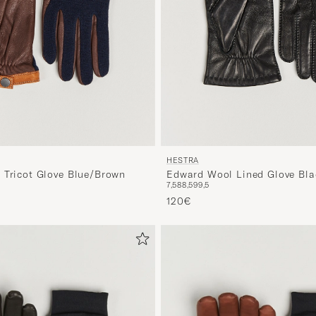
HESTRA
 Tricot Glove Blue/Brown
Edward Wool Lined Glove Bla
7,5
8
8,5
9
9,5
120€