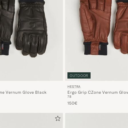
OUTDOOR
HESTRA
ne Vernum Glove Black
Ergo Grip CZone Vernum Glo
7
8
150€