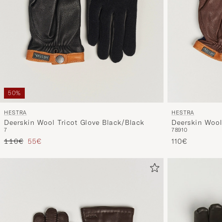
50%
HESTRA
HESTRA
Deerskin Wool Tricot Glove Black/Black
Deerskin Wool
7
7
8
9
10
Regulärer Preis
Reduzierter Preis
110€
55€
110€