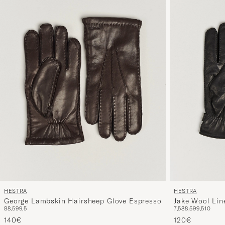
HESTRA
HESTRA
George Lambskin Hairsheep Glove Espresso
Jake Wool Lin
8
8,5
9
9,5
7,5
8
8,5
9
9,5
10
140€
120€