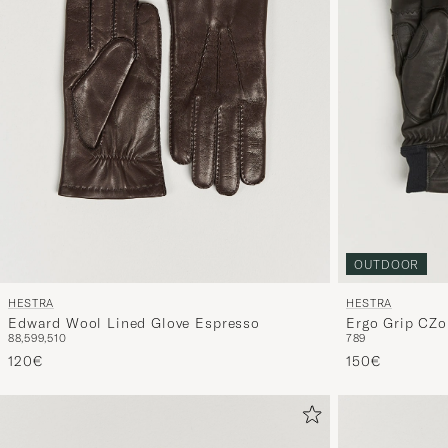
OUTDOOR
HESTRA
HESTRA
Edward Wool Lined Glove Espresso
Ergo Grip CZo
8
8,5
9
9,5
10
7
8
9
120€
150€