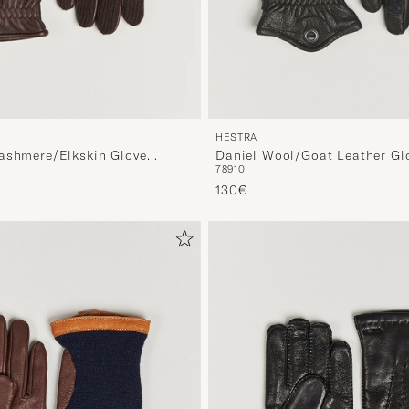
HESTRA
ashmere/Elkskin Glove
Daniel Wool/Goat Leather Gl
7
8
9
10
Charcoal/Black
130€