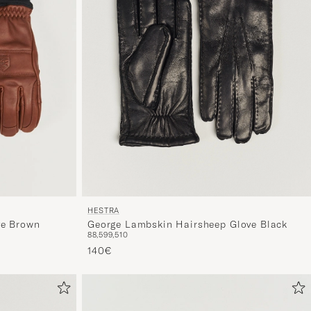
HESTRA
George Lambskin Hairsheep Glove Black
ve Brown
8
8,5
9
9,5
10
140€