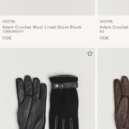
HESTRA
HESTRA
Adam Crochet Wool Lined Glove Black
Adam Crochet
7,5
8
8,5
9
9,5
10
8,5
Chestnut/Beig
110€
110€