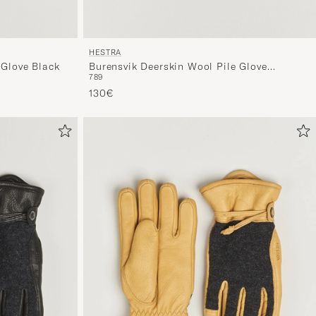
Auswahl,
die
nun
HESTRA
 Glove Black
Burensvik Deerskin Wool Pile Glove
Ihrem
7
8
9
Chocolate
Stil
130€
entspricht