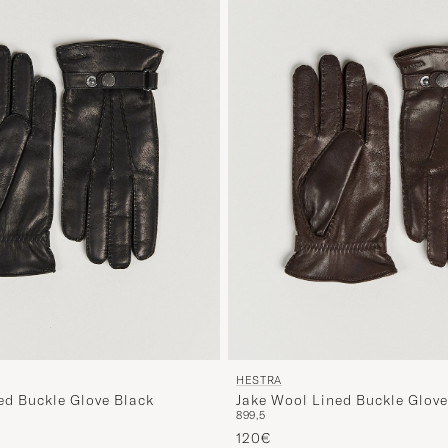
HESTRA
ed Buckle Glove Black
Jake Wool Lined Buckle Glov
8
9
9,5
120€