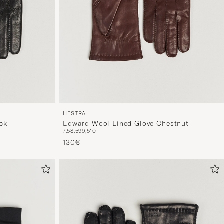
HESTRA
ck
Edward Wool Lined Glove Chestnut
7,5
8,5
9
9,5
10
130€