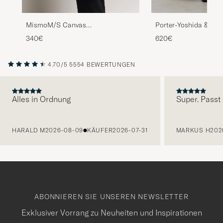
MismoM/S Canvas
Porter-Yoshida & Co
ShopperEclipse Black/Black
Tote BagBlack
340€
620€
4.70/5
5554 BEWERTUNGEN
Alles in Ordnung
Super. Passt 
VORHERIGE
HARALD M
2026-08-09
KÄUFER
2026-07-31
MARKUS H
202
ABONNIEREN SIE UNSEREN NEWSLETTER
Exklusiver Vorrang zu Neuheiten und Inspirationen