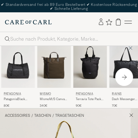
✔
Standardversand frei ab 89 Euro Bestellwert
✔
Kostenlose Rücksendung
✔
Schnelle Lieferung
Suche
MISMO
PATAGONIA
PATAGONIA
RAINS
MismoM/S Canvas
PatagoniaBlack
Terravia Tote Pack
Dash Messenger
ShopperArmy/Dark
Hole Tote 25LBlack
Black
Tote Bag Black
340€
80€
90€
70€
Brown
ACCESSOIRES
/
TASCHEN
/
TRAGETASCHEN