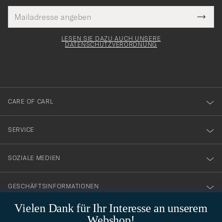
E-
Tack
lichtfeld
Mail
Submi
Adresse
för
Newsl
Form
LESEN SIE DAZU AUCH UNSERE
att
DATENSCHUTZVERORDNUNG
du
anmälde
dig
till
CARE OF CARL
vårt
nyhetsbrev!
SERVICE
SOZIALE MEDIEN
GESCHÄFTSINFORMATIONEN
Vielen Dank für Ihr Interesse an unserem
Webshop!