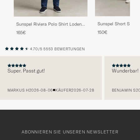
Sunspel Short Sleeve
Sunspel Riviera Polo Shirt Loden
White
Green
150€
165€
4.70/5
5553 BEWERTUNGEN
Super. Passt gut!
Wunderbar!
VORHERIGE
MARKUS H
2026-08-06
KÄUFER
2026-07-28
BENJAMIN S
2
ABONNIEREN SIE UNSEREN NEWSLETTER