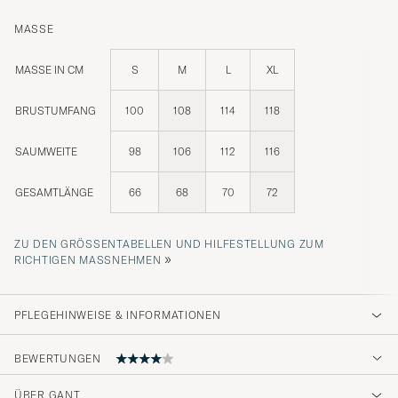
MASSE
MASSE IN CM
S
M
L
XL
BRUSTUMFANG
100
108
114
118
SAUMWEITE
98
106
112
116
GESAMTLÄNGE
66
68
70
72
ZU DEN GRÖSSENTABELLEN UND HILFESTELLUNG ZUM R
»
ICHTIGEN MASSNEHMEN
PFLEGEHINWEISE & INFORMATIONEN
BEWERTUNGEN
ÜBER GANT