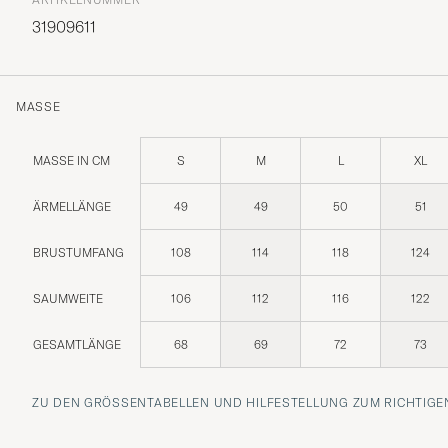
31909611
MASSE
MASSE IN CM
S
M
L
XL
ÄRMELLÄNGE
49
49
50
51
BRUSTUMFANG
108
114
118
124
SAUMWEITE
106
112
116
122
GESAMTLÄNGE
68
69
72
73
ZU DEN GRÖSSENTABELLEN UND HILFESTELLUNG ZUM RICHTIGEN