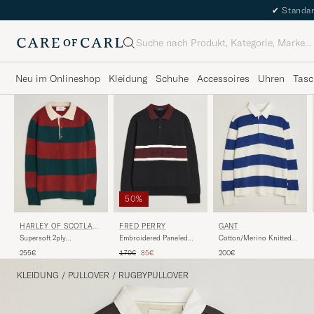
✔
Standar
Suche
Neu im Onlineshop
Kleidung
Schuhe
Accessoires
Uhren
Tasc
50%
HARLEY OF SCOTLAN
FRED PERRY
GANT
D
Supersoft 2ply
Embroidered Paneled
Cotton/Merino Knitted
Lambswool Rugby
Polo Sweater Black
Striped Rugger Cream
Regulärer Preis
Reduzierter Preis
255€
170€
85€
200€
Green/Red
KLEIDUNG
/
PULLOVER
/
RUGBYPULLOVER