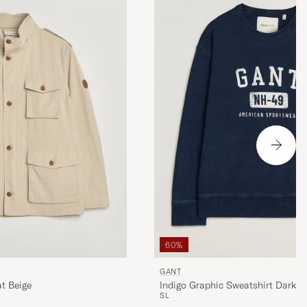
60%
GANT
at Beige
Indigo Graphic Sweatshirt Dark B
S
L