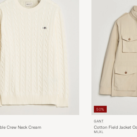
50%
GANT
ble Crew Neck Cream
Cotton Field Jacket O
M
L
XL