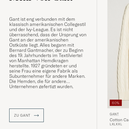
Gant ist eng verbunden mit dem
klassisch amerikanischen Collegestil
und der Ivy-League. Es ist nicht
überraschend, dass der Ursprung von
Gant an der amerikanischen
Ostküste liegt. Alles begann mit
Bernard Gantmacher, der zu Beginn
des 19. Jahrhunderts im Textilviertel
von Manhattan Hemdkragen
herstellte. 1927 gründeten er und
seine Frau eine eigene Fabrik als
Subunternehmer für andere Marken.
Die Hemden, die für andere
Unternehmen gefertigt wurden,
gewannen immer mehr an
Popularität. Im Jahr 1949 gründete die
Familie Gantmacher zusammen mit
60%
ihren Söhne die Marke Gant.
GANT
ZU GANT
Gant wurde vom Preppy-Stil geprägt
Cotton Ca
wie der Style von der Marke selbst
L
XL
XXL
und ist seit seiner Gründung mit