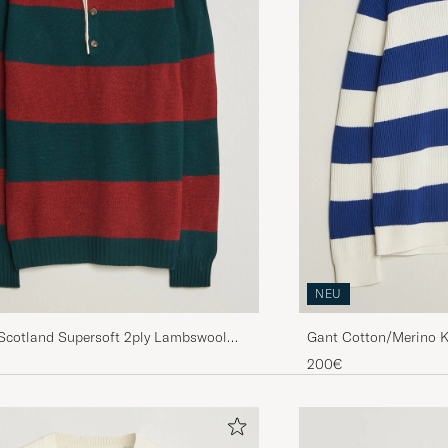
NEU
 Scotland Supersoft 2ply Lambswool
Gant Cotton/Merino K
en/Red
Cream
200€