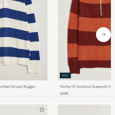
NEU
nitted Striped Rugger
Harley Of Scotland Supersoft 2p
Rugby Red/Orange
255€