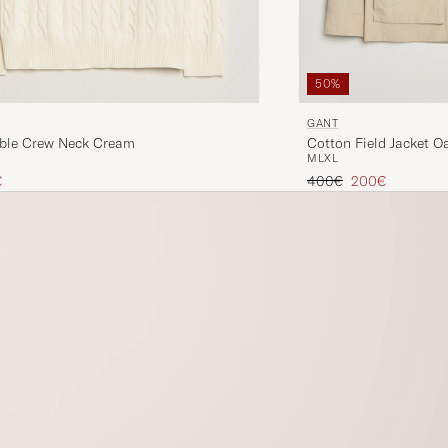
50%
GANT
ble Crew Neck Cream
Cotton Field Jacket O
M
L
XL
Preis
uzierter Preis
Regulärer Preis
Reduzierter Pre
€
400€
200€