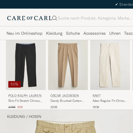
✔
Standar
Suche
Neu im Onlineshop
Kleidung
Schuhe
Accessoires
Uhren
Tasc
50%
POLO RALPH LAUREN
NN07
OSCAR JACOBSON
Slim Fit Stretch Chinos
Aden Regular Fit Chinos
Dandy Brushed Cotton
Black
Ivory
Trousers Beige
Regulärer Preis
Reduzierter Preis
170€
85€
160€
230€
KLEIDUNG
/
HOSEN