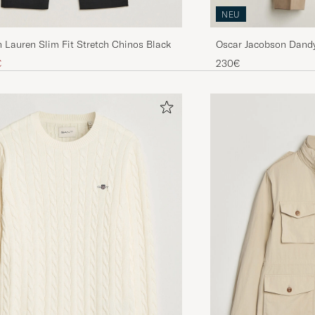
NEU
 Lauren Slim Fit Stretch Chinos Black
Oscar Jacobson Dandy
Beige
Preis
uzierter Preis
€
230€