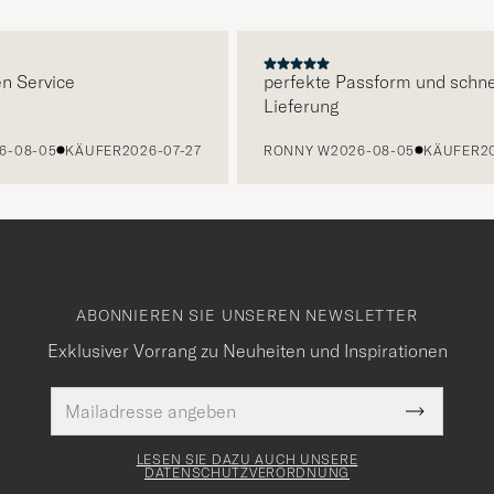
E
ervice
perfekte Passform und schnelle
Lieferung
8-05
KÄUFER
2026-07-27
RONNY W
2026-08-05
KÄUFER
2026-
ABONNIEREN SIE UNSEREN NEWSLETTER
Exklusiver Vorrang zu Neuheiten und Inspirationen
E-
Pflichtfeld
Mail
Submit
Adresse
Newslette
Form
LESEN SIE DAZU AUCH UNSERE
DATENSCHUTZVERORDNUNG