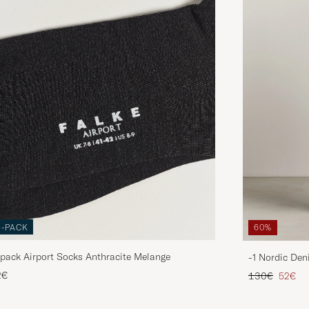
3-PACK
60%
pack Airport Socks Anthracite Melange
-1 Nordic Den
Regulärer Pre
Reduzie
2€
130€
52€