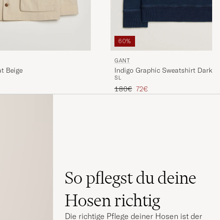
60%
GANT
at Beige
Indigo Graphic Sweatshirt Dark B
S
L
is
Regulärer Preis
Reduzierter Preis
180€
72€
So pflegst du deine
Hosen richtig
Die richtige Pflege deiner Hosen ist der