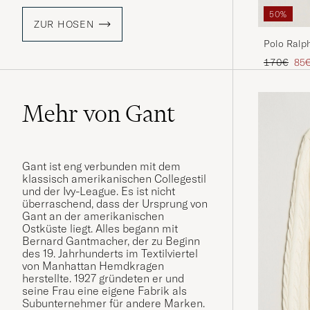
50%
ZUR HOSEN
Polo Ralph
Regulärer 
Red
170€
85
Mehr von Gant
Gant ist eng verbunden mit dem
klassisch amerikanischen Collegestil
und der Ivy-League. Es ist nicht
überraschend, dass der Ursprung von
Gant an der amerikanischen
Ostküste liegt. Alles begann mit
Bernard Gantmacher, der zu Beginn
des 19. Jahrhunderts im Textilviertel
von Manhattan Hemdkragen
herstellte. 1927 gründeten er und
seine Frau eine eigene Fabrik als
Subunternehmer für andere Marken.