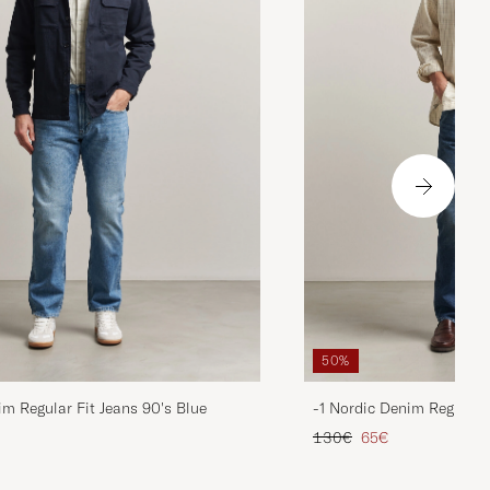
50%
im Regular Fit Jeans 90's Blue
-1 Nordic Denim Regular 
is
rter Preis
Regulärer Preis
Reduzierter Preis
130€
65€