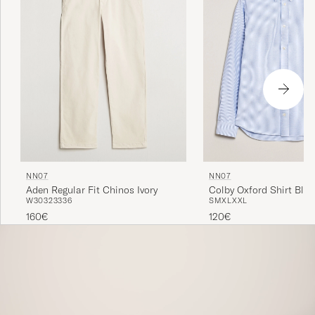
Sorgfalt und Hingabe hinter jedem einzelnen Design
wertzuschätzen. Was auf den ersten Blick schlicht
erscheint, offenbart bei näherer Betrachtung eine
beeindruckende Komplexität und Tiefe.
NN07
NN07
Aden Regular Fit Chinos Ivory
Colby Oxford Shirt Blu
W30
32
33
36
S
M
XL
XXL
160€
120€