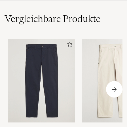
MERETE I
GEKAUFT AM AUF CAREOFCARL.NO
Vergleichbare
Produkte
Dom sprack i skrevet efter 1 dag plus ,
knäppningen pajade också samtidigt…
mycket missnöjd…
SIMON L
GEKAUFT AM AUF CAREOFCARL.SE
Fantastiskt med all stl! Fann perfekt stl till
sonen som är lång och smal!
KATARINA G
GEKAUFT AM AUF CAREOFCARL.SE
Snabbt leverans 👍
JAVAD F
GEKAUFT AM AUF CAREOFCARL.SE