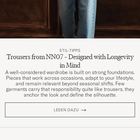
Snabbt, snyggt och enkelt.
FREDRIK S
GEKAUFT AM AUF CAREOFCARL.SE
Dom är nästan för tighta och aningen kortare
STIL-TIPPS
Trousers from NN07 – Designed with Longevity
än byxor i samma stl. Är man osäker kanske
man kan kliva upp en size
in Mind
A well-considered wardrobe is built on strong foundations.
RASMUS P
GEKAUFT AM AUF CAREOFCARL.SE
Pieces that work across occasions, adapt to your lifestyle,
and remain relevant beyond seasonal shifts. Few
garments carry that responsibility quite like trousers, they
anchor the look and define the silhouette.
Fick skicka tillbaka, storleken var väldigt liten,
tyvärr fanns dom inte i en storlek större
LESEN DAZU
MADS A
GEKAUFT AM AUF CAREOFCARL.SE