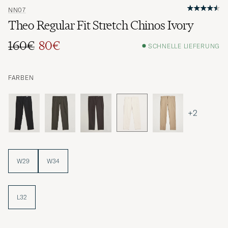
NN07
Theo Regular Fit Stretch Chinos Ivory
160€
80€
SCHNELLE LIEFERUNG
Regulärer Preis
Reduzierter Preis
FARBEN
+2
W29
W34
L32