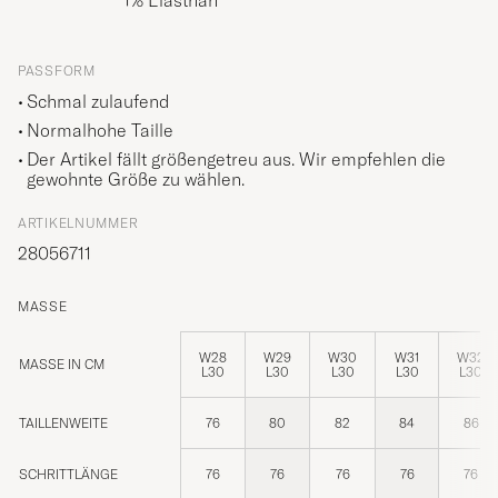
1% Elasthan
PASSFORM
Schmal zulaufend
Normalhohe Taille
Der Artikel fällt größengetreu aus. Wir empfehlen die
gewohnte Größe zu wählen.
ARTIKELNUMMER
28056711
MASSE
W28
W29
W30
W31
W32
MASSE IN CM
L30
L30
L30
L30
L30
TAILLENWEITE
76
80
82
84
86
SCHRITTLÄNGE
76
76
76
76
76