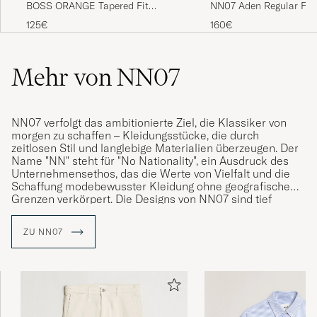
NN07 Aden Regular Fit
BOSS ORANGE Tapered Fit
Ivory
Cotton Chinos Dark Blue
160€
125€
Bra passform. Tapered fit. Skön stretch i tyget
och bra kvalitet över lag. Knappen som man
Mehr von NN07
knäpper byxorna kan vara fipplig att få till och
knäppt. En &quot;vanlig knapp&quot; hade
dugit precis lika bra.
NN07 verfolgt das ambitionierte Ziel, die Klassiker von
morgen zu schaffen – Kleidungsstücke, die durch
JOHAN S
GEKAUFT AM AUF CAREOFCARL.SE
zeitlosen Stil und langlebige Materialien überzeugen. Der
Name "NN" steht für "No Nationality", ein Ausdruck des
Unternehmensethos, das die Werte von Vielfalt und die
Schaffung modebewusster Kleidung ohne geografische
Snygga och superskönt enl min sambo
Grenzen verkörpert. Die Designs von NN07 sind tief
inspiriert von den Begegnungen und Kulturen, die die
MARIA W
GEKAUFT AM AUF CAREOFCARL.SE
Gründer auf ihren Reisen rund um den Globus
ZU NN07
kennengelernt haben, und spiegeln die universelle
Sprache der Mode wider
NN07, 2007 gegründet, hat sich durch seine akribische
Liebe zum Detail einen Namen gemacht. Jedes
Kleidungsstück verkörpert eine subtile, aber meisterhafte
Handwerkskunst, die den Träger dazu inspirieren soll, die