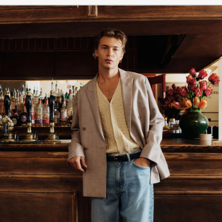
(4)
(0)
(1)
Top Qualität, fairer Preis
ANDREAS B
GEKAUFT AM AUF CAREOFCARL.DE
Goede levering en uitstekend producr
ERWIN V
GEKAUFT AM AUF CAREOFCARL.NL
Bra kvalité och passform
GÖRAN P
GEKAUFT AM AUF CAREOFCARL.SE