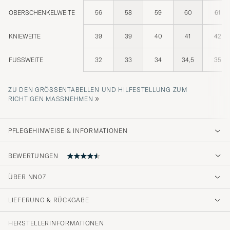
OBERSCHENKELWEITE
56
58
59
60
61
KNIEWEITE
39
39
40
41
42
FUSSWEITE
32
33
34
34,5
35
ZU DEN GRÖSSENTABELLEN UND HILFESTELLUNG ZUM R
»
ICHTIGEN MASSNEHMEN
PFLEGEHINWEISE & INFORMATIONEN
BEWERTUNGEN
4.5
ÜBER NN07
LIEFERUNG & RÜCKGABE
(44 Bewertung)
(31)
HERSTELLERINFORMATIONEN
(8)