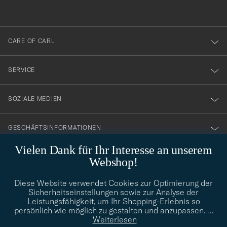
anmälde
dig
till
CARE OF CARL
vårt
nyhetsbrev!
SERVICE
SOZIALE MEDIEN
GESCHÄFTSINFORMATIONEN
Vielen Dank für Ihr Interesse an unserem
Webshop!
STILBERATUNG
Diese Website verwendet Cookies zur Optimierung der
Benötigen Sie Hilfe bei der Suche nach Ihrem persönlichen Stil?
Sicherheitseinstellungen sowie zur Analyse der
Wenden Sie sich an uns, wir helfen Ihnen gerne weiter!
Leistungsfähigkeit, um Ihr Shopping-Erlebnis so
persönlich wie möglich zu gestalten und anzupassen.
…
info@careofcarl.de
STILBERATUNG
Weiterlesen