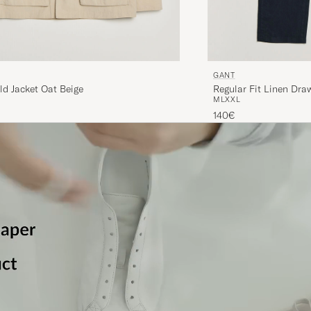
GANT
ld Jacket Oat Beige
Regular Fit Linen Dra
M
L
XXL
140€