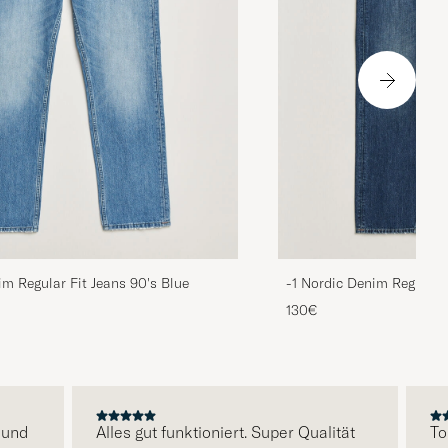
im Regular Fit Jeans 90's Blue
-1 Nordic Denim Regular 
130€
d
Alles gut funktioniert. Super Qualität
Tolle