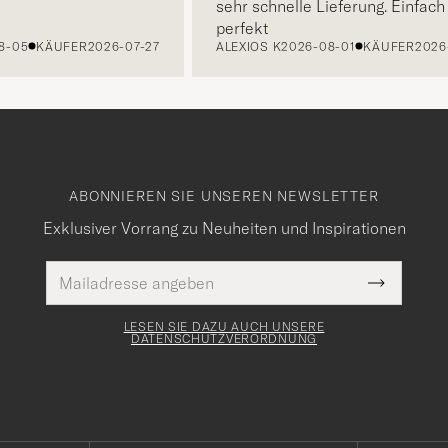
sehr schnelle Lieferung. Einfach
perfekt
5
KÄUFER
2026-07-27
ALEXIOS K
2026-08-01
KÄUFER
2026-07
ABONNIEREN SIE UNSEREN NEWSLETTER
Exklusiver Vorrang zu Neuheiten und Inspirationen
E-
Pflichtfeld
Mail
Submit
Adresse
Newslette
Form
LESEN SIE DAZU AUCH UNSERE
DATENSCHUTZVERORDNUNG