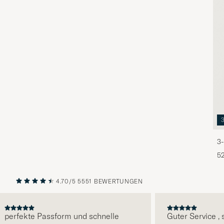
3-
5
4.70/5
5551 BEWERTUNGEN
VORHERIGE
NÄCHST
erfekte Passform und schnelle
Guter Service , sch