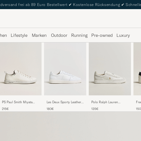
dversand frei ab 89 Euro Bestellwert
✔
Kostenlose Rücksendung
✔
Schnelle
hen
Lifestyle
Marken
Outdoor
Running
Pre-owned
Luxury
PS Paul Smith Miyata
Fre
Les Deux Sporty Leather
Polo Ralph Lauren
Sneaker White
Lea
Sneaker White
Bedford Leather/Suede
215€
15
180€
135€
Por
Sneakers Bianco