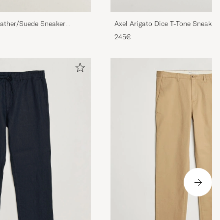
Axel Arigato Dice T-Tone Sneake
eather/Suede Sneaker
245€