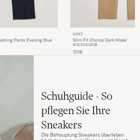
GANT
wstring Pants Evening Blue
Slim Fit Chinos Dark Khaki
W30
32
34
36
38
120€
Schuhguide - So
pflegen Sie Ihre
Sneakers
Die Behauptung Sneakers überleben