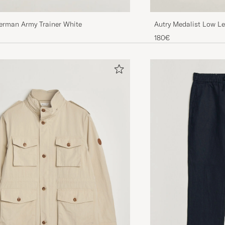
Autry Medalist Low L
erman Army Trainer White
White/Amazon
180€