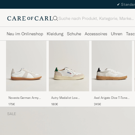
✔
Standar
Suche
Neu im Onlineshop
Kleidung
Schuhe
Accessoires
Uhren
Tasc
Axel Arigato Dice T-Tone
Novesta German Army
Autry Medalist Low
Sneaker White/Gum
Trainer White
Leather/Suede Sneaker
245€
175€
180€
White/Amazon
SALE